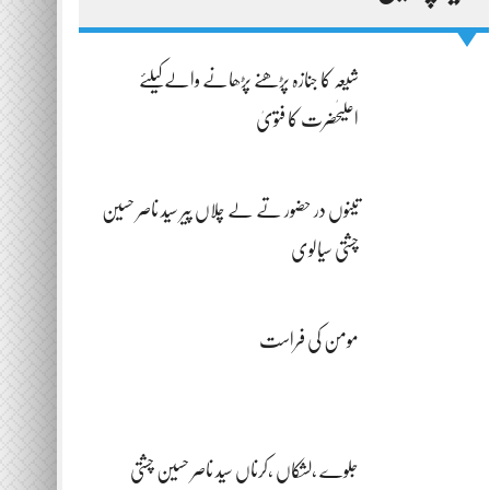
شیعہ کا جنازہ پڑھنے پڑھانے والےکیلئے
اعلیٰحضرت کا فتویٰ
تینوں در حضور تے لے چلاں پیر سید ناصر حسین
چشتی سیالوی
مومن کی فراست
جلوے ،لشکاں ،کرناں سید ناصر حسین چشتی