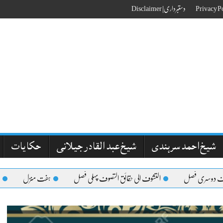
دستبرداری| Disclaimer
شیخ احمد سرہندی
شیخ عبد القادر جیلانی
حکایات
وسری فصل
التشوف الی حقائق التصوف پہلی فصل
ہفت منزل
مقامات