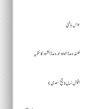
حواس باطنی
فلسفہ وحدۃ الوجود اور وحدۃ الشہود کا نظریہ
اقوال زریں(شیخ سعدی)