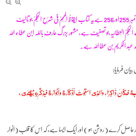
ذکر کے ثمرات کے عنوان سے پچیسویں باب میں حکمت نمبر 255اور256 ہےیہ کتاب اِیْقَاظُ الْھِمَمْ فِیْ شَرْحِ الْحِکَمْ جو تالیف
حِکَمُ الْعِطَائِیَہ ْجو تصنیف ہے، مشہور بزرگ عارف باللہ ابن عطاء اللہ
د عبد الکریم بن عطا اللہ ہے۔
ان فرمایا:
 قَلْبُهُ فَكَانَ ذَاكِرًا ، وَالَّذِى اسْتَوَتْ أَذْكَارُهُ وَأَنْوَارُهُ فَبِذِكْرِهِ يُهْتَدَى ،
ور حاصل کرے ( روشن ہو ) اور ایک ایسا ہے، کہ اس کا قلب (انوار