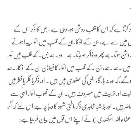
۔
 ذکر کرتا ہے کہ اس کا قلب روشن ہو، وہی ہے ، جس کا ذکر اس کے
وگوں میں سے ہے، جن کے اذکاران کے قلب میں انوار پیدا ہونے
ن ہوتا ہے پھر وہ ذاکر ہو جاتا ہے۔ وہ ہے جس کے قلب میں نور
وں میں سے ہے، جن کے قلب میں انوار کا فیضان ان کے اذکار سے
، کہ وہ نہ بارگاہ الہٰی کی حضوری میں ہیں ۔ اور ذکریا فکر یا نظر میں
 ہدایت اور تربیت میں مصروف ہیں۔ ان کے قلوب انوار الہٰی سے
حاضر ہیں۔ اور بلاشبہ ظاہری ذکر باطنی شہود کا دیباچہ ہے اس لئے کہ اگر
بن عطاء اللہ اسکندری ) نے اپنے اس قول میں بیان فرمایا ہے: