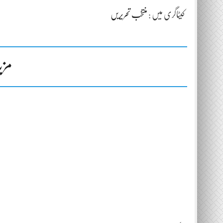
کیٹاگری میں :
منتخب تحریریں
مزی