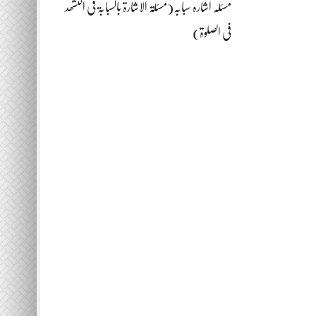
مسئلہ اشارہ سبابہ(مسئلۃ الاشارۃ بالسبابۃ فی التشھد
فی الصلوۃ)