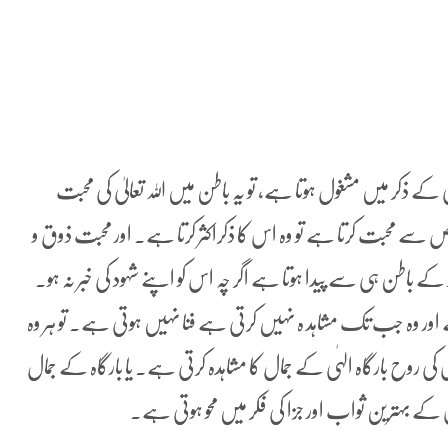
یٰ کے ذکر میں مشغول ہوتا ہے، تو یہ باطن میں اللہ تعالیٰ کی محبت
ے محبت کرتا ہے تو وہ اس کا ذکراکثر کرتا ہے۔ اور محبت ذوق و
کے باطن ہی سے پیدا ہوتا ہے اگر چہ اس کو اپنے شہود کی خبر نہ ہو۔
ور وہ جب تک مشاہد ہ نہیں کرتی ہے فنا نہیں ہوتی ہے۔ تو ہر وہ
ی روح بارگاہ الہٰی کے جمال کا مشاہدہ کرتی ہے۔ یا بارگاہ کے جمال
کے بہترین ثواب اور جزا کی فکر میں محو ہوتی ہے۔