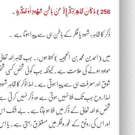
256) مَا كَانَ ظَاهِرُ ذِكْرٍ إِلاَّ عَنْ بَاطِنِ شُهُودٍ أَوْ فِكْرةٍ .
ذکر کا ظاہر، شہود یا فکر کے باطن ہی سے پیدا ہوتا ہے ۔
میں (احمد بن محمد بن العجیبہ ) کہتا ہوں:۔ جب ظاہر اللہ تعال
موجود ہونے کی علامت ہے۔ کیونکہ جب کوئی شخص کسی شخص س
شوق اور معرفت ہی سے پیدا ہوتی ہے۔ لہذ اذکر کا ظاہر شہود 
لہذا روح جب تک فنا نہیں ہوتی ہے وہ ذکر نہیں کرتی ہے ا
شخص جو اللہ تعالیٰ کے ذکر میں فنا ہو جاتا ہے۔ بے شک اس ک
اور اس کی رونق کے غور وفکر میں مستغرق رہتی ہے۔ یا اس 