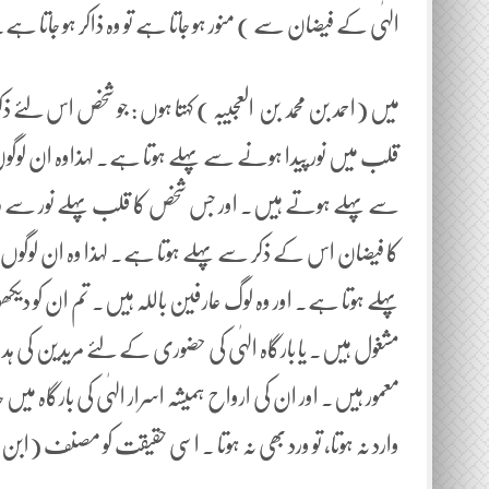
الہٰی کے فیضان سے ) منور ہو جاتا ہے تو وہ ذاکر ہو جاتا ہے
میں (احمد بن محمد بن العجیبہ ) کہتا ہوں : جو شخص اس لئے
قلب میں نور پیدا ہونے سے پہلے ہوتا ہے۔ لہذاوہ ان ل
سے پہلے ہوتے ہیں۔ اور جس شخص کا قلب پہلے نور سے روش
کا فیضان اس کے ذکر سے پہلے ہوتا ہے۔ لہذا وہ ان لوگ
پہلے ہوتا ہے۔ اور وہ لوگ عارفین باللہ ہیں۔ تم ان کو دیکھو گے
مشغول ہیں۔ یا بارگاہ الہٰی کی حضوری کے لئے مریدین کی
معمور ہیں۔ اور ان کی ارواح ہمیشہ اسرار الہٰی کی بارگاہ میں 
وارد نہ ہوتا، تو ورد بھی نہ ہوتا ۔ اسی حقیقت کو مصنف (ا