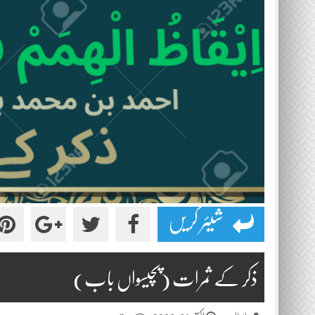
شیئر کریں
ذکر کے ثمرات (پچیسواں باب)