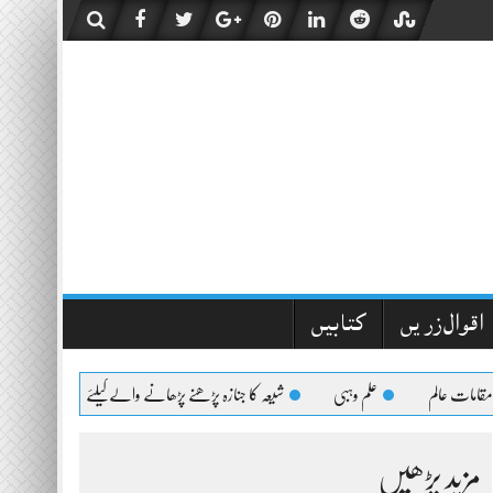
اقوال زریں
کتابیں
 عالم
علم وہبی
شیعہ کا جنازہ پڑھنے پڑھانے والےکیلئے اعلیٰحضرت کا فتویٰ
مزید پڑھیں