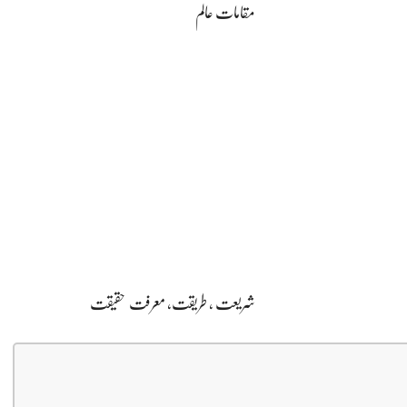
مقامات عالم
شریعت , طریقت, معرفت حقیقت