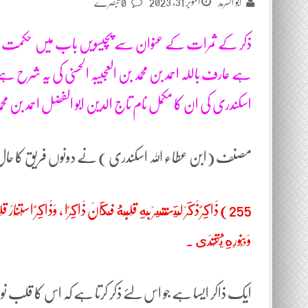
اکتوبر 31, 2023
ابو السرمد
0 تبصرے
ہے عارف باللہ احمد بن محمد بن العجیبہ الحسنی کی یہ شرح ہے اَلْ
اسکندری کی ان کا مکمل نام تاج الدین ابو الفضل احمد بن محم
مصنف (ابن عطاء اللہ اسکندری ) نے دونوں فریق کا حال بی
255) ذَاكِرٌ ذَكَرَ لِيَسْتَنِيرَ بِهِ قَلْبُهُ فَكَانَ ذَاكِرًا ، وَذَاكِرٌ اسْتَنَارَ
وَبِنُورِهِ يُقْتَدَى .
ایک ذاکر ایسا ہے جو اس لئے ذکر کرتا ہے کہ اس کا قلب ن