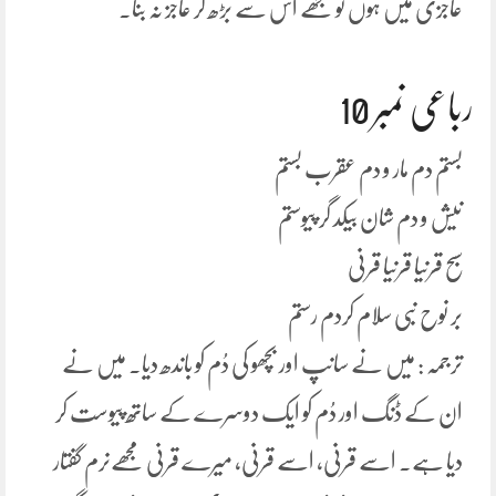
عاجزی میں ہوں تو مجھے اس سے بڑھ کر عاجز نہ بنا۔
رباعی نمبر 10
بستم دم مار و دم عقرب بستم
نیش و دم شان بیکد گر پیوستم
سبح قرنیا قرنیا قرنی
بر نوح نبی سلام کردم رستم
ترجمہ : میں نے سانپ اور بچھو کی دُم کو باندھ دیا۔ میں نے
ان کے ڈنگ اور دُم کو ایک دوسرے کے ساتھ پیوست کر
دیا ہے۔ اسے قرنی، اسے قرنی، میرے قرنی مجھےنرم گفتار