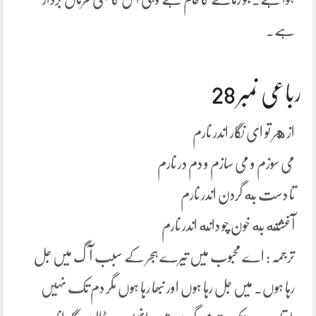
ہے۔
رباعی نمبر 28
از هجر تو ای نگار اندر نارم
می سوزم و می سازم و دم در نارم
تا دست به گردن اندر نارم
آغشته به خون چو دانه اندر نارم
ترجمہ : اے محبوب میں تیرے ہجر کے سبب آگ میں جل
رہا ہوں۔ میں جل رہا ہوں اور نبھا رہا ہوں مگر دم تک نہیں