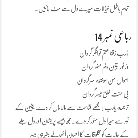
تمام باطل خیالات میرے دل سے مٹ جائیں۔
رباعی نمبر 14
يارب زقنا عتم توانگر گردان
وز نور یقین دلم منور گردان
اموال من سوخته سرگردان
بی منت خلق میسر گردان
ترجمه یارب ! مجھے قناعت سے مالا مال کر دے، یقین کے
نور سے میرا دل منور کر دے۔ مجھ جیسے پریشان اور دل جلے
کے حالات کو مخلوقات کا احسان اُٹھائے بغیرہی میسر