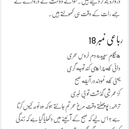
دروازہ بند کر دیتے ہیں۔ سوائے دوست کے دروازے کے
جسے رات کے وقت ہی کھولتے ہیں۔
رباعی نمبر 18
هنگام سپیده دم خروس سحری
دانی که چرا همی کند توجه گری
یعنی که نمودند در آئینه صبح
کز عمر شبی گذشت تو بی خبری
ترجمہ: پو پھٹتے وقت مرغ سحر تم جانتے ہو کہ وہ نوحہ کیوں کرتا
ہے ؟ اس لیے کہ صبح کے آئینے میں دکھایا گیا ہے کہ زندگی