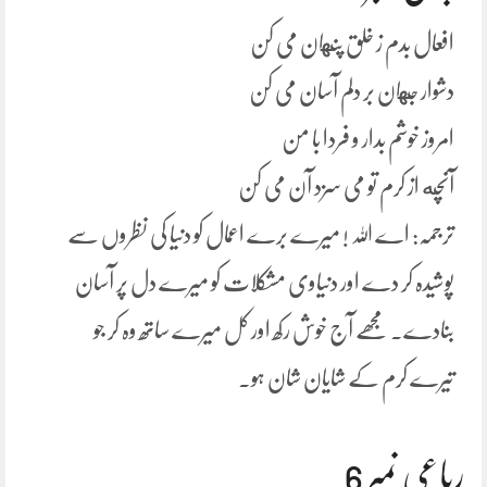
افعال بدم ز خلق پنهان می کن
دشوار جهان بر دلم آسان می کن
امروز خوشم بدار و فردا با من
آنچه از کرم تو می سزد آن می کن
ترجمہ: اے اللہ ! میرے برے اعمال کو دنیا کی نظروں سے
پوشیدہ کر دے اور دنیاوی مشکلات کو میرے دل پر آسان
بنادے۔ مجھے آج خوش رکھ اور کل میرے ساتھ وہ کر جو
تیرے کرم کے شایان شان ہو۔
رباعی نمبر 6