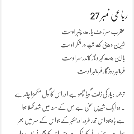
رباعی نمبر 27
عقرب سر زلف یار مه چنبر اوست
شیرین دهنی که شهد در شکر اوست
با این همه کبر و ناز کاندر سر اوست
فرمانبر روزگار فرمانبر اوست
ترجمہ : یار کی زلف گویا بچھو ہے اور اس کا گول مکھڑا چاند ہے
۔ وہ ایک شیریں سخن ہے جس کے منہ میں شہد گھلا ہوا
ہے باوجود اس قدر غرور اور تکبر کے جو اس کے سر میں بھرا
ہوا ہے۔ جو زمانے کا حاکم ہے وہی اس کا بھی فرماں بردار