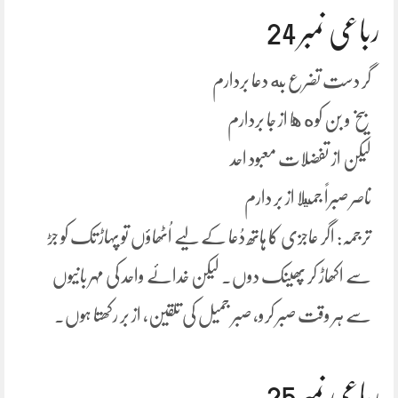
رباعی نمبر 24
گر دست تضرع به دعا بردارم
بیخ و بن کوه ها از جا بردارم
لیکن از تفضلات معبود احد
ناصر صبراً جميلا از بر دارم
ترجمہ: اگر عاجزی کا ہاتھ دُعا کے لیے اُٹھاؤں تو پہاڑ تک کو جڑ
سے اکھاڑ کر پھینک دوں۔ لیکن خدائے واحد کی مہر بانیوں
سے ہر وقت صبر کرو، صبر جمیل کی تلقین، از بر رکھتا ہوں۔
رباعی نمبر 25