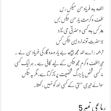
الله به فریاد من میکس رس
لطف و کرمت یار من بیکس بس
هر کس به کسی و حضرتی می نازد
جز حضرت تو ندارد این بیکس کس
ترجمہ : اے اللہ مجھ جیسے بے یار و مددگار کی فریاد سُن لے ۔
تیر الطف و کرم مجھ بیکس کے لیے کافی ہے۔ ہر ایک کسی
نہ کسی شخص یا بزرگ شخصیت پر ناز کرتا ہے،مگر یہ بیکس
سوائے تیری ہستی کے کسی اور کو نہیں رکھتا۔
رباعی نمبر 5