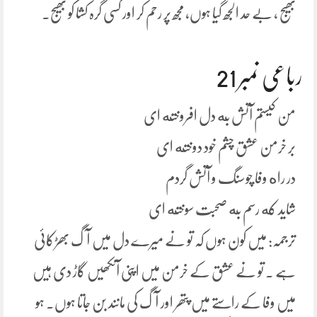
بھیج ، بے حد الجھ گیا ہوں، مجھ پر رحم کر اور کسی گرہ کشا کو بھیج۔
رباعی نمبر 21
من کیستم آتش به دل افروخته ای
بر خرمن عشق چشم خود دوخته ای
در راه وفا چوسنگ و آتش گردم
شاید که رسم به صحبت سوخته ای
ترجمہ: میں کون ہوں کہ تو نے میرے دل میں آگ بھڑکائی
ہے ۔ تو نے عشق کے خرمن میں اپنی آنکھیں گاڑ دی ہیں
میں وفا کے راستے میں پتھر اور آگ کی مانند بن جاتا ہوں۔ ہو