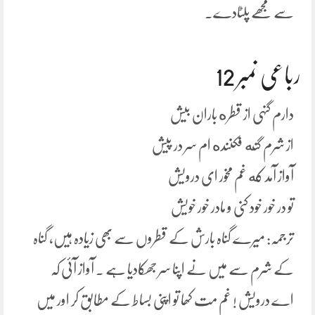
سے مجھے پلٹادے۔
رباعی نمبر 12
دارم گنہی از قطره باران بیش
از شرم گنه فکننده ام سر در پیش
آواز آمد که غم مخور ای درویش
تو در خور خود کنی و مادر خور خویش
ترجمہ: میرے گناہ بارش کے قطروں سے بھی زیادہ ہیں، گناہ
کے شرم سے میں نے اپنا سر جھکادیا ہے ۔ آواز آئی کہ
اے درویش ! غم مت کھا تو اپنی بساط کے مطابق کر اور میں