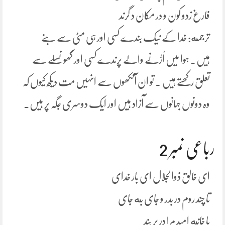
فارغ زدو کون و در مکان د گرند
ترجمه: خدا کے نیک بندے کسی اور ہی مٹی سے بنے
ہیں۔ ہوا میں اُڑنے والے پرندے کسی اور گھونسلے سے
تعلق رکھتے ہیں ۔ تو ان آنکھوں سے انہیں مت دیکھ کیوں کہ
وہ دونوں جہانوں سے آزاد ہیں اور ایک دوسری جگہ پر ہیں۔
رباعی نمبر 2
ای خالق ذوالجلال ای بار خدای
تا چند روم در بدر و جای به جای
یا خانه امید مرا در بر بند