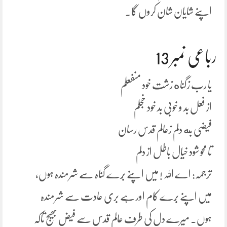
اپنے شایان شان کروں گا۔
رباعی نمبر 13
یا رب زگناه زشت خود منفعلم
از فعل بد و خوبی بد خود خجلم
فیضی به دلم زعالم قدس رسان
تا محو شود خیال باطل از دلم
ترجمہ: اے اللہ ! میں اپنے بُرے گناہ سے شرمندہ ہوں،
میں اپنے بُرے کام اور ہے بری عادت سے شرمندہ
ہوں۔ میرے دل کی طرف عالم قدس سے فیض بھیج تاکہ