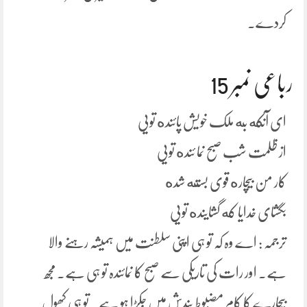
کردے۔
رباعی نمبر 15
ای آنکه به ملک خویش پائنده تویی
از ظلمت شب صبح نما ئنده تویی
کار من بیچاره قوی بسته شده
بگشای خدایا که گشاینده تویی
ترجمہ : اے وہ کہ تو ہی اپنی سلطنت میں ہمیشہ رہنے والا
ہے۔ اور رات کی تاریکی سے صبح کا نمائندہ تو ہی ہے۔ مجھ
بیچارے کا کام مضبوط بندش میں جکڑا ہو ہے۔ تو ہی کھول