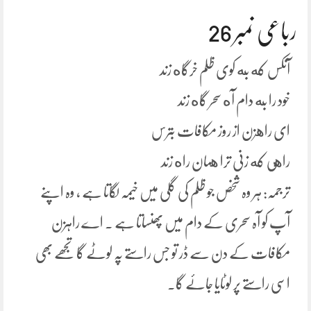
رباعی نمبر 26
آنکس که به کوی ظلم خرگاه زند
خود را به دام آه سحر گاه زند
ای راهزن از روز مکافات بترس
راهی که زنی ترا همان راه زند
ترجمہ: ہر وہ شخص جو ظلم کی گلی میں خیمہ لگاتا ہے ، وہ اپنے
آپ کو آہ سحری کے دام میں پھنساتا ہے ۔ اے راہزن
مکافات کے دن سے ڈر تو جس راستے پہ لوٹے گا تجھے بھی
اسی راستے پر لوٹایا جائے گا۔