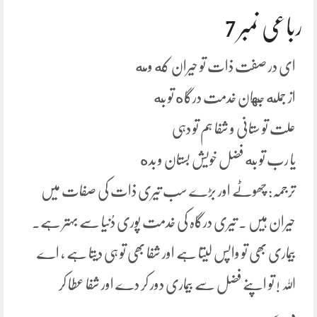
رباعی نمبر 7
ای در صفت ذات تو حیران که ومه
از جمله جهان خدمت درگاه تو به
علت تو ستانی و شفا ہم تو دہی
یا رب تو به فضل خویش بستان و بده
ترجمہ: چھوٹے اور بڑے سب تیری ذات کی صفات میں
حیران ہیں ۔ تیری درگاہ کی خدمت پوری دُنیا سے بہتر ہے۔
بیماری بھی تو واپس لیتا ہے اور شفا بھی تو ہی دیتا ہے ، اے
اللہ ! تو اپنے فضل سے بیماری دور کر دے اور شفا عطا کر
دے۔