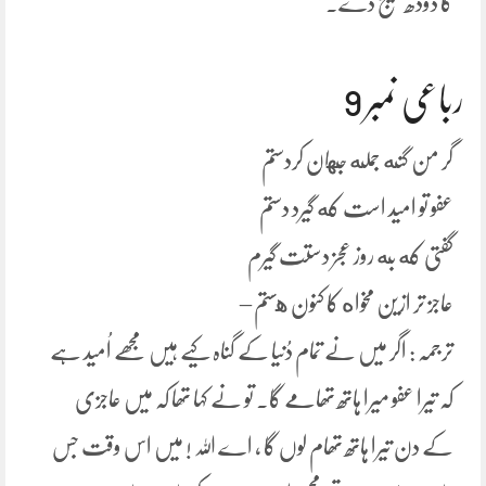
کا دودھ بھیج دے۔
رباعی نمبر 9
گر من گنه جمله جهان کردستم
عفو تو امید است که گیرد دستم
گفتی که به روز عجز دستت گیرم
عاجز تر ازین مخواه کا کنون هستم –
ترجمہ : اگر میں نے تمام دُنیا کے گناہ کیے ہیں مجھے اُمید ہے
کہ تیرا عفو میرا ہاتھ تھامے گا۔ تو نے کہا تھا کہ میں عاجزی
کے دن تیرا ہاتھ تھام لوں گا ، اے اللہ ! میں اس وقت جس