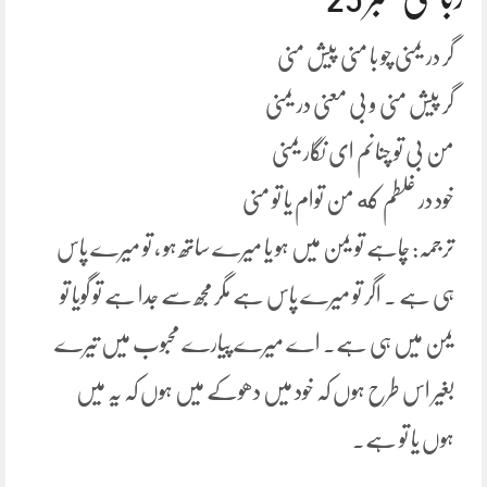
گر در یمنی چو با منی پیش منی
گر پیش منی و بی معنی در یمنی
من بی تو چنانم ای نگار یمنی
خود در غلطم که من توام یا تو منی
ترجمہ: چاہے تو یمن میں ہو یا میرے ساتھ ہو ، تو میرے پاس
ہی ہے ۔ اگر تو میرے پاس ہے مگر مجھ سے جدا ہے تو گویا تو
یمن میں ہی ہے۔ اے میرے پیارے محبوب میں تیرے
بغیر اس طرح ہوں کہ خود میں دھوکے میں ہوں کہ یہ میں
ہوں یا تو ہے۔