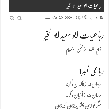
رباعیات ابو سعید ابو الخیر
مارچ 18, 2024
ابو السرمد
0 تبصرے
رباعیات ابو سعید ابو الخیر
بِسْمِ اللَّهِ الرَّحْمَٰنِ الرَّحِيمِ
رباعی نمبر 1
مردان خدا زخاکدان د گرند
مرغان هوا ز آشیان د گرند
منگر تو ازین چشم پدیشان کایشان