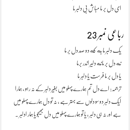
ای دل بر ما مباش بی دلبر ما
رباعی نمبر 23
یک دلبر ما به که دو صد دل بر ما
نه دل بر مانه دلیر اندر برما
یا دل بر ما فرست یا دلبر ما
ترجمہ: اے دل تم ہمارے پہلو میں بغیر دلبر کے نہ رہو ، ہمارا
ایک دلبر دو سو دلوں سے بہتر ہے ، نہ تو دل ہمارے پہلو میں
ہے اور نہ ہی دلبر ، یا تو ہمارے پہلو میں دل بھیجو یا ہمار ادلبر ۔