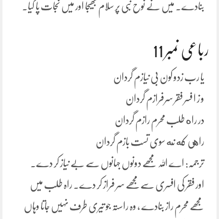
بنادے۔ میں نے نوح نبی پر سلام بھیجا اور میں نجات پا گیا۔
رباعی نمبر 11
یا رب زدو کون بی نیازم گردان
و ز ا فسر فقر سرفرازم گردان
در راه طلب محرم رازم گردان
راهی که نه سوی تست بازم گردان
ترجمہ: اے اللہ مجھے دونوں جہانوں سے بے نیاز کر دے۔
اور فقر کی افسری سےمجھے سر فراز کر دے۔ راہ طلب میں
مجھے محرم راز بنادے ، وہ راستہ جو تیری طرف نہیں جاتا وہاں