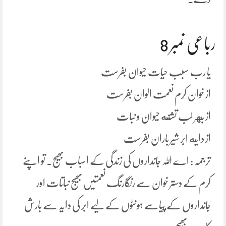
رباعی نمبر 8
یا رب سبب حیات حیوان بفرست
از خوان کرم نعمت الوان بفرست
از بهر لب تشنه حیوان و نبات
از دایه ابر شیر باران بفرست
ترجمہ : اے اللہ جانداروں کی زندگی کے اسباب بھیج۔ تو اپنے
کرم کے دستر خوان سے رنگارنگ نعمتیں بھیج نباتات اور
جانداروں کے پیاسے ہونٹوں کے لیے ابر کی دایہ سے بارش