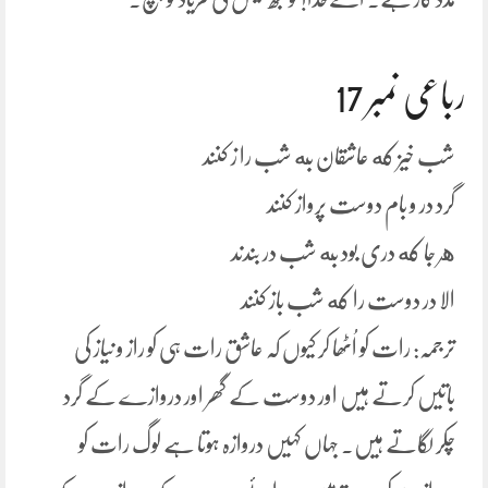
رباعی نمبر 17
شب خیز که عاشقان به شب را ز کنند
گرد در و بام دوست پرواز کنند
هر جا که دری بود به شب در بندند
الا در دوست را که شب باز کنند
ترجمہ: رات کو اُٹھا کر کیوں کہ عاشق رات ہی کو راز و نیاز کی
باتیں کرتے ہیں اور دوست کے گھر اور دروازے کے گرد
چکر لگاتے ہیں۔ جہاں کہیں دروازہ ہوتا ہے لوگ رات کو