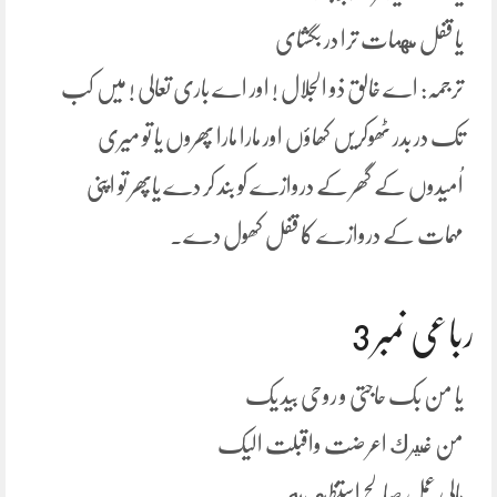
یا قفل مهمات ترا در بگشای
ترجمہ: اے خالق ذو الجلال ! اور اے باری تعالی ! میں کب
تک در بدر ٹھوکریں کھاؤں اور مارا مارا پھروں یا تو میری
اُمیدوں کے گھر کے دروازے کو بند کر دے یاپھر تو اپنی
مہمات کے دروازے کا قفل کھول دے۔
رباعی نمبر 3
یا من بک حاجتی و روحی بید یک
من غيرك اعر ضت واقبلت الیک
مالی عمل صالح استظهر به