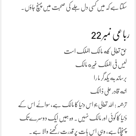
سکتا ہے کہ میں کسی دل جلے کی صحبت میں پہنچ جاؤں۔
رباعی نمبر 22
حق تعالی که مالک الملک است
لیس فی الملک غیره مالک
برساند به یکدگر ما را
انه قادر علی ذالک
ترجمہ : اللہ تعالی جو اس دنیا کا مالک ہے، سوائے اس کے
دُنیا کا کوئی اور مالک نہیں۔ وہ ہمیں ایک دوسرے تک
پہنچاتا ہے، وہی اس بات پر قدرت رکھنے والا ہے۔