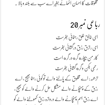
مخلوقات کا احسان اُٹھائے بغیر اے سب سے بلند و بالا ۔
رباعی نمبر 20
ای خالق خلق رہنمائی بفرست
ای رازق رزق درگشائی بفرست
کار من بیچاره گره در گره است
رحمی بکن و گره گشائی بفرست
ترجمہ: اے مخلوق کے پالنے والے تو کوئی رہنما بھیج ، اے
رزق کے پہنچانے والے مشکل حل کرنے والے کو بھیج ،
اے رزق بہم پہنچانے والے دروازہ رزق کھولنے والے کو