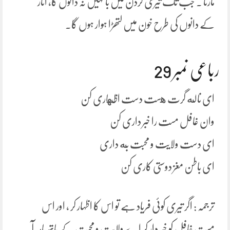
مارتا ۔ جب تک تیری گردن میں بانہیں نہ ڈالوں گا، انار
کے دانوں کی طرح خون میں لتھڑا ہوار ہوں گا۔
رباعی نمبر 29
ای ناله گرت هست دست اظهاری کن
وان غافل مست را خبر داری کن
ای دست ولایت و محبت به داری
ای باطن مغز دوستی کاری کن
ترجمہ : اگر تیری کوئی فریاد ہے تو اس کا اظہار کر ، اور اس
مست غافل کو خبر دار کر اے ولایت و محبت کے ہاتھ باہر آ