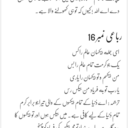
دے اے اللہ ! کیوں کہ تو ہی کھولنے والا ہے۔
رباعی نمبر 16
ای جمله بیکسان عالم را کس
یک جو کرمت تمام عالم را بس
من بیکسم و تو بیکسان را یاری
یا رب تو به فریاد من بیکس رس
ترجمہ : اے دُنیا کے تمام بیکسوں کے والی تیرا جَو برابر کرم
تمام دُنیا کے لیے کافی ہے۔ میں بیکس ہوں اور تو بیکسوں کا
مدد گار ہے۔ اے خدا! تو مجھ بیکس کی فریاد کو پہنچ۔