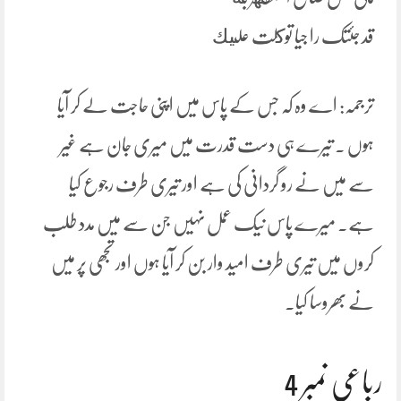
قد جئتک را جیا توكلت عليك
ترجمہ: اے وہ کہ جس کے پاس میں اپنی حاجت لے کر آیا
ہوں ۔ تیرے ہی دست قدرت میں میری جان ہے غیر
سے میں نے رو گردانی کی ہے اور تیری طرف رجوع کیا
ہے۔ میرے پاس نیک عمل نہیں جن سے میں مدد طلب
کروں میں تیری طرف امید وار بن کر آیا ہوں اور تجھی پر میں
نے بھروسا کیا۔
رباعی نمبر 4