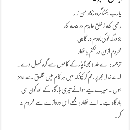
یا رب بکشا گره زكار من زار
رحمی که ز خلق عاجزم در همه کار
جز درگہ تو کی بودم در گاهی
محروم ازین در نکنم یا غفار
ترجمہ : اے خدا! مجھ ناچار کے کاموں سے گرہ کھول دے۔
اے خدا! مجھ پر رحم کر کیونکہ میں ہر کام میں مخلوق سے عاجز
ہوں ۔ میرے لیے سوائے تیری بارگاہ کے اور کون سی
بارگاہ ہے۔ اے غفار ! مجھے اس دروازے سے محروم نہ
کر۔