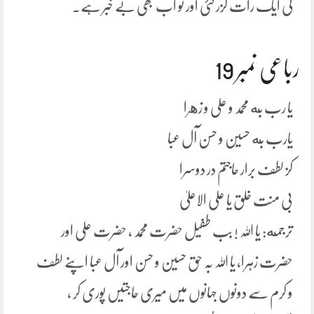
کی ایک رات گزر گئی اور تو اب بھی بے خبر ہے۔
رباعی نمبر 19
یا رب به محمد و علی و زهرا
یارب به حسین و حسن آل عبا
کز لطف برار حاجتم در دوسرا
بی منت خلق یا علی الاعلیٰ
ترجمه: یا اللہ ! بب طفیل حضرت محمد ، حضرت علی اور
حضرت زہرا، یا اللہ بہ حق حسین و حسن اور آل عبا اپنے لطف
و کرم سے دونوں جہانوں میں میری حاجتیں پوری کر ،