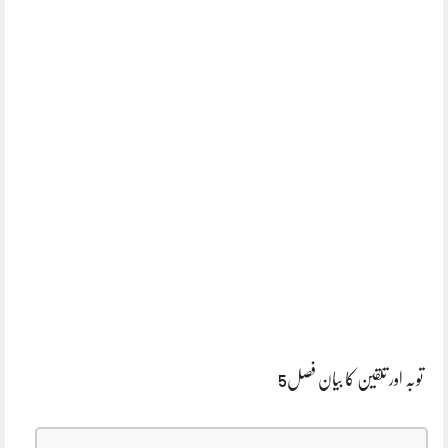
توبہ اور تلقین کا بیان فصل5