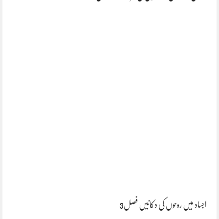
اجساد میں روحوں کی دکانیں فصل3