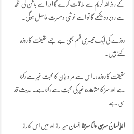
کے روز اللہ کریم سے ملاقات کرے گا اور اسے باطن کی آنکھ
سے روبرو دیکھے گا تو اسے خوشی و مسرت حاصل ہوگی۔
روزے کی ایک تیسری قسم بھی ہے جسے حقیقت کا روزہ
کہتے ہیں۔
حقیقت کا روزہ :۔اس سے مراد جان کا محبت غیر سے رکنا
ہے اور سرّ کا مشاهده غیر کی محبت سے رکنا ہے
۔
حدیث قد
سی ہے۔
الإنسانُ سرّي وأنا سرُّهُ
انسان میر اراز اور میں اس کا راز