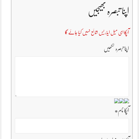
اپنا تبصرہ بھیجیں
آپکا ای میل ایڈریس شائع نہیں کیا جائے گا
اپنا تبصرہ لکھیں
آپکا نام
*