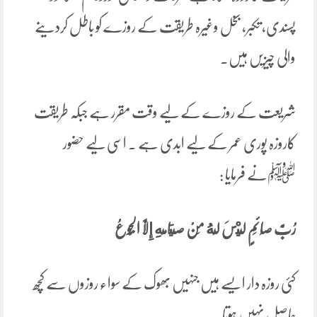
پسندی، تکبر، بخل وغیرہ طریقت کے روزے کو باطل کردینے
والی چیزیں ہیں۔
شریعت کے روزے کے لیے وقت مقرر ہے جبکہ طریقت
کاروزہ پوری عمر کے لیے ابدی ہے ۔ اسی لیے حضور
ﷺنے فرمایا :
رُبَّ ‌صَائِمٍ لَيْسَ لَهُ مِنْ صِيَامِهِ إِلَّا الْجُوعُ
کئی روزہ دار ایسے ہیں جنہیں بھوک کے سواء روزوں سے کچھ
حاصل نہیں ہوتا۔