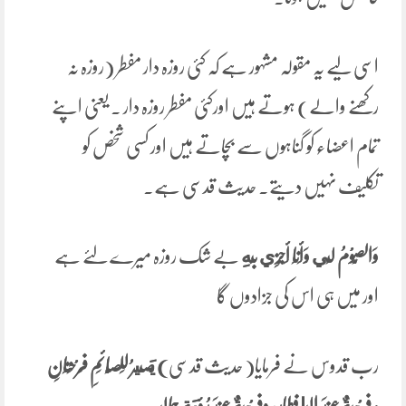
اسی لیے یہ مقولہ مشہور ہے کہ کئی روزہ دار مفطر (روزہ نہ
رکھنے والے) ہوتے ہیں اورکئی مفطر روزہ دار ۔ یعنی اپنے
تمام اعضاء کو گناہوں سے بچاتے ہیں اور کسی شخص کو
تکلیف نہیں دیتے۔ حدیث قدسی ہے۔
وَالصَّوْمُ لِي وَأَنَا ‌أَجْزِي ‌بِهِ
بے شک روزہ میرے لئے ہے
اور میں ہی اس کی جزادوں گا
رب قدوس نے فرمایا( حدیث قدسی
)
يَصيرُ لِلصَّائِمِ فَرْحَتَانِ
: فَرْحَةٌ عِنْدَ الإفْطَارِ، وفَرْحَةٌ عِندَ رُؤيَةِ جَمَالي