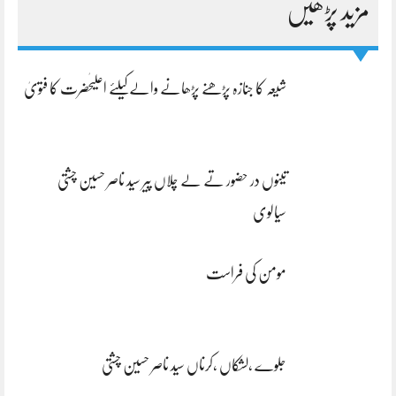
مزید پڑھیں
شیعہ کا جنازہ پڑھنے پڑھانے والےکیلئے اعلیٰحضرت کا فتویٰ
تینوں در حضور تے لے چلاں پیر سید ناصر حسین چشتی
سیالوی
مومن کی فراست
جلوے ،لشکاں ،کرناں سید ناصر حسین چشتی