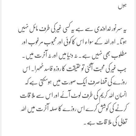
ہوں
یہ سر نور خداوندی سے ہے یہ کسی غیر کی طرف مائل نہیں
ہو تا۔ اور اللہ کے سواء اس کا کوئی اور محبوب مرغوب اور
مطلوب بھی نہیں ہے۔ نہ دنیا میں اور نہ آخرت میں۔
جب غیر کی محبت آگئی تو حقیقت کا روزہ فاسد ٹھہرا۔ اس
روزے کی قضا صرف ایک صورت میں ہوسکتی ہے کہ
انسان اللہ کریم کی طرف لوٹ آئے اور اس سے ملا قات
کرنے کی کوشش کرے اس روزے کا صلہ آخرت میں اللہ
تعالی کی ملا قات ہے۔