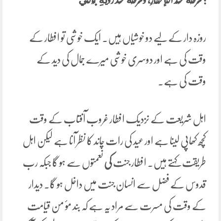
روزہ دار کے لیے دو خوشیاں ہیں۔ ایک خوشی تو افطار کے
وقت کی ہے اور دوسری خوشی میرے جمال کی دید کے
وقت کی ہے۔
اہل شریعت کے نزدیک افطار غروب آفتاب کے وقت
کچھ کھاپی لینا ہے اور عید کی رات چاند کا نظر آنا ہے لیکن اہل
طریقت کہتے ہیں۔ افطار جنت
کی
نعمتوں سے ہو گا جبکہ رب
قدوس کے فضل سے انسان جنت میں داخل ہو گا۔ دیدار
کے وقت کی مسرت سے مراد یہ ہے کہ بند مؤ من قیامت