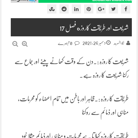
شریعت اور طریقت کاروزه فصل 17
دسمبر 26, 2021
ابو السرمد
0 تبصرے
شریعت کا روزہ :۔دن کے وقت کھانے پینے اور جماع سے
رکنا شریعت کا روزہ ہے۔
طریقت کا روزہ :۔ظاہر اور باطن میں تمام اعضاء کو محرمات،
مناہی اور ذمائم سے روکنا
طریقت کا روزہ کہلاتا ہے محرمات و مناہی اورذمائم مثلا خود