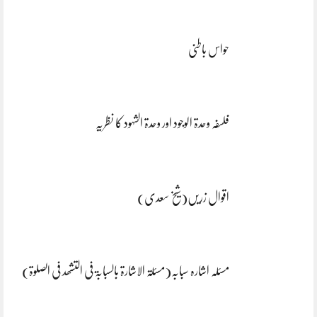
حواس باطنی
فلسفہ وحدۃ الوجود اور وحدۃ الشہود کا نظریہ
اقوال زریں(شیخ سعدی)
مسئلہ اشارہ سبابہ(مسئلۃ الاشارۃ بالسبابۃ فی التشھد فی الصلوۃ)