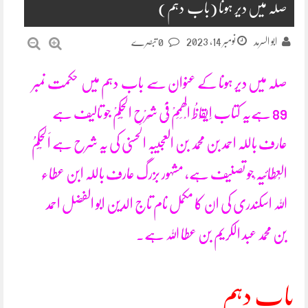
صلہ میں دیر ہونا (باب دہم)
نومبر 14, 2023
ابو السرمد
0 تبصرے
صلہ میں دیر ہونا کے عنوان سے باب دہم میں حکمت نمبر
89 ہےیہ کتاب اِیْقَاظُ الْھِمَمْ فِیْ شَرْحِ الْحِکَمْ جو تالیف ہے
عارف باللہ احمد بن محمد بن العجیبہ الحسنی کی یہ شرح ہے اَلْحِکَمُ
الْعِطَائِیَہ ْجو تصنیف ہے، مشہور بزرگ عارف باللہ ابن عطاء
اللہ اسکندری کی ان کا مکمل نام تاج الدین ابو الفضل احمد
بن محمد عبد الکریم بن عطا اللہ ہے۔
باب دہم