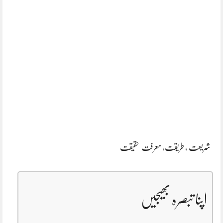
شریعت , طریقت, معرفت حقیقت
اپنا تبصرہ بھیجیں