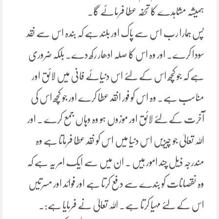
ہمیشہ مشاہدے کا تحفہ عطا فرمائے گا۔
پس ہمارا رب اس سے پاک اور بلند ہے کہ بندہ اس سے نقد
سودا کرے۔ اور وہ اس کا صلہ ادھار رکھ دے۔ بلکہ ضروری
ہے کہ جو کچھ اس کے لئے اس دنیائے فانی میں لائق اور
مناسب ہے۔ وہ اس کو فور انقد عطا کرے اور جو کچھ اس کی
آخرت کے لئے لائق اور موزوں ہو وہ وہاں جمع کرے ۔ اور
اللہ تعالیٰ جو چیزیں اس دنیا میں اس کو نقد عطا فرماتا ہے وہ
مندرجہ ذیل چند امور ہیں ۔ ان میں سے ایک امر یہ ہے کہ
وہ نقصانات کو بندے سے دفع کرتا ہے اور فوائد اور مسرتیں
اس کے لئے مہیا کرتا ہے۔ اللہ تعالیٰ نے فرمایا ہے:۔