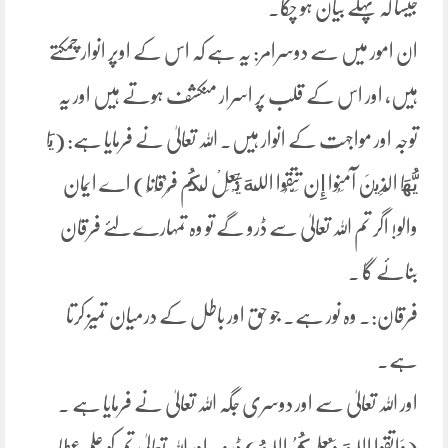
جیسا کہ پہلے بیان ہو چکا۔
ان امور میں سے دوسرامر: یہ ہے کہ اس کے اوپر انوار چمکتے
ہیں، اور اس کے قلب پر اسرار منکشف ہوتے ہیں اور یہ
توجہ اور مواجہت کے انوار ہیں۔ اللہ تعالیٰ نے فرمایا ہے: (يَا
يُّهَا الَّذِينَ آمَنُوا إِن تَتَّقُوا اللهَ يَجْعَلْ لَكُم فُرْقَانًا) اے ایمان
والو! اگر تم اللہ تعالیٰ سے ڈرو گے تو وہ تمہارے لئے فرقان
بنائے گا ۔
فرقان:۔ وہ نور ہے۔ جو حق اور باطل کے درمیان تمیز کرتا
ہے۔
اور اللہ تعالیٰ سے اور دوسری جگہ اللہ تعالیٰ نے فرمایا ہے ۔
(وَاتَّقُوا اللَّهَ وَيُعَلِّمُكُمُ اللهُ) ڈرو۔ اور اللہ تعالیٰ تم کو علم عطا