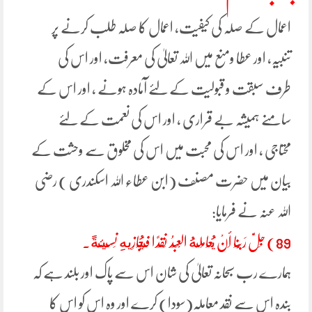
اعمال کے صلہ کی کیفیت، اعمال کا صلہ طلب کرنے پر
تنبیہ، اور عطا ومنع میں اللہ تعالیٰ کی معرفت، اور اس کی
طرف سبقت و قبولیت کے لئے آمادہ ہونے ، اور اس کے
سامنے ہمیشہ بے قراری ، اور اس کی نعمت کے لئے
محتاجی ، اور اس کی محبت میں اس کی مخلوق سے وحشت کے
بیان میں حضرت مصنف (ابن عطاء اللہ اسکندری ) رضی
اللہ عنہ نے فرمایا:
89) جَلَّ رَبُّنَا أَنْ يُعَامِلَهُ الْعَبْدُ نَقْدًا فَيُجَازِيهِ نَسِيئَةً.
ہمارے رب سبحانہ تعالیٰ کی شان اس سے پاک اور بلند ہے کہ
بندہ اس سے نقد معاملہ(سودا) کرے اور وہ اس کو اس کا