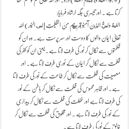
کرتا ہے ۔ اور تیسری جگہ ارشاد فرمایا:
اللَّهُ وَلِيُّ الَّذِينَ آمَنُو يُخْرِجُهُم مِّنَ الظُّلُمَتِ إِلَى النُّورِ) اللہ
تعالیٰ ایمان والوں کا دوست اور سر پرست ہے۔ وہ ان کو
ظلمتوں سے نکال کر نور کی طرف لاتا ہے۔ یعنی ان کو کفر کی
ظلمت سے نکال کر ایمان کے نوری طرف لاتا ہے۔ اور
معصیت کی ظلمت سے نکال کر طاعت کے نور کی طرف لاتا
ہے۔ اور ظاہر محسوس کی ظلمت سے نکال کر باطن کے نور
کی طرف لاتا ہے اور غفلت کی ظلمت سے نکال کر بیداری
کے نور کی طرف لاتا ہے ۔ اور مخلوق کی ظلمت سے نکال کر
خالق کے نور کی طرف لاتا ہے۔