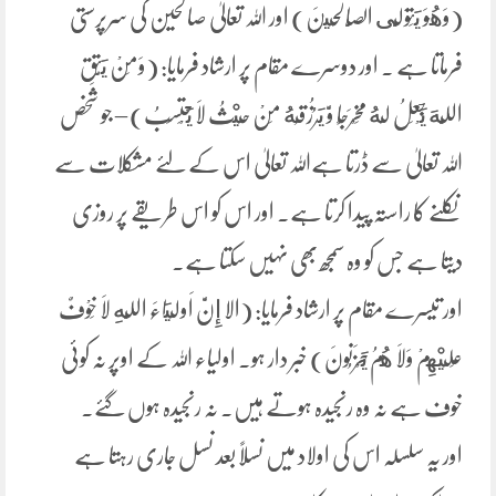
(وَهُوَ يَتَوَلَّى الصَّالِحِينَ) اور اللہ تعالیٰ صالحین کی سرپرستی
فرماتا ہے ۔ اور دوسرے مقام پر ارشاد فرمایا: (وَمَنْ يَتَّقِ
اللَّهَ يَجْعَلُ لَهُ مَخْرَجًا وَّ يَرُزُقُهُ مِنْ حَيْثُ لَا يَحْتَسِبُ) – جو شخص
اللہ تعالیٰ سے ڈرتا ہےاللہ تعالیٰ اس کے لئے مشکلات سے
نکلنے کا راستہ پیدا کرتا ہے۔ اور اس کو اس طریقے پر روزی
دیتا ہے جس کو وہ سمجھ بھی نہیں سکتا ہے۔
اور تیسرے مقام پر ارشاد فرمایا: (الا إِنَّ اَولِيَاءَ اللَّهِ لَا خَوْفٌ
عَلَيْهِمْ وَلَا هُمُ يَحْزَنُونَ) خبر دار ہو۔ اولیاء اللہ کے اوپر نہ کوئی
خوف ہے نہ وہ رنجیدہ ہوتے ہیں۔ نہ رنجیدہ ہوں گئے۔
اور یہ سلسلہ اس کی اولاد میں نسلاً بعد نسل جاری رہتا ہے