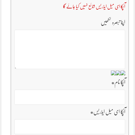
آپکا ای میل ایڈریس شائع نہیں کیا جائے گا
اپنا تبصرہ لکھیں
آپکا نام
*
آپکا ای میل ایڈریس
*