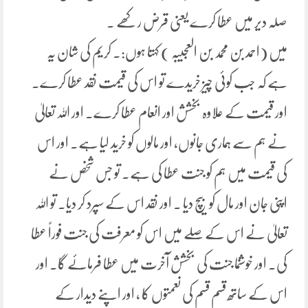
صلہ دیر میں عطا کرے یعنی قرض رکھے ۔
میں (احمد بن محمد بن العجیبہ ) کہتا ہوں:۔ کریم کی شان یہ
ہے کہ جب کوئی چیز خریدے تو اس کی قیمت نقد عطا کرے۔
اور قیمت کے علاوہ بخشش اور انعام عطا کرے۔ اور اللہ تعالیٰ
نے ہم سے ہماری جانوں، اور مالوں کو خرید لیا ہے۔ اور اس
کی قیمت میں ہم کو جنت عطا کی ہے۔ تو جس شخص نے
اپنی جان اور مال کو بیچ دیا ۔ اور نقد اس کے سپرد کر دیا۔ تو اللہ
تعالیٰ نے اس کے صلے میں اس کو معرفت کی جنت فوراً عطا
کی۔ اور خوشنما جنت کی بخشش آخرت میں عطا فرمائے گا۔ اور
اس کے ساتھ قسم قسم کی نعمتوں کا ، اور اپنے دیدار کے