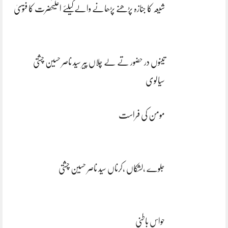
شیعہ کا جنازہ پڑھنے پڑھانے والےکیلئے اعلیٰحضرت کا فتویٰ
تینوں در حضور تے لے چلاں پیر سید ناصر حسین چشتی
سیالوی
مومن کی فراست
جلوے ،لشکاں ،کرناں سید ناصر حسین چشتی
حواس باطنی