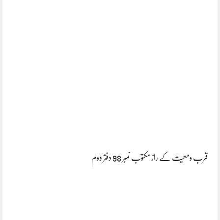
قرب ومعیت کے راز مکتوب نمبر 98 دفتر دوم