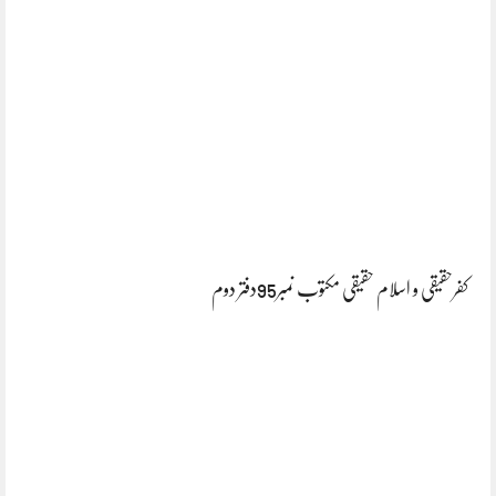
کفرحقیقی و اسلام حقیقی مکتوب نمبر95دفتر دوم