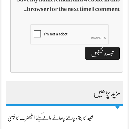
browser for the next time I comment.
مزید پڑھیں
شیعہ کا جنازہ پڑھنے پڑھانے والےکیلئے اعلیٰحضرت کا فتویٰ