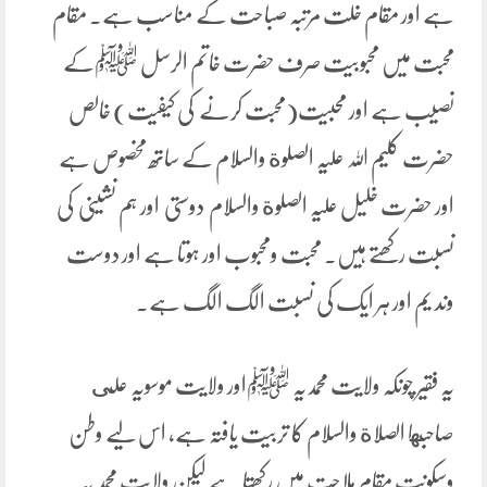
ہے اور مقام خلت مرتبہ صباحت کے مناسب ہے۔ مقام
محبت میں محبوبیت صرف حضرت خاتم الرسل ﷺکے
نصیب ہے اور محبیت(محبت کرنے کی کیفیت) خالص
حضرت کلیم اللہ علیہ الصلوة والسلام کے ساتھ مخصوص ہے
اور حضرت خلیل علیہ الصلوة والسلام دوستی اور ہم نشینی کی
نسبت رکھتے ہیں۔ محبت ومحبوب اور ہوتا ہے اور دوست
وند یم اور ہر ایک کی نسبت الگ الگ ہے۔
یہ فقیر چونکہ ولایت محمدیہ ﷺاور ولایت موسویہ على
صاحبها الصلاة والسلام کا تربیت یافتہ ہے، اس لیے وطن
وسکونت مقام ملاحت میں رکھتا ہے لیکن ولایت محمد یہ