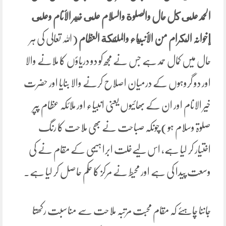
الحمد على كل حال والصلوة والسلام على خير الأنام وعلى
إخوانہ الكرام من الأنبياء والملئكة العظام
(اللہ تعالی کی ہر
حال میں کمال حمد ہے جس نے مجھ کو دو دریاؤں کا ملانے والا
اور دو گروہوں کے درمیان اصلاح کرنے والا بنایا اور حضرت
خیر الانام اور ان کے بھائیوں یعنی انبیاء اور ملائکہ عظام پپر
صلوۃ وسلام ہو) چونکہ صباحت نے بھی ملاحت کا رنگ
اختیار کر لیا ہے، اس لیےخلت ابرا ہیمی کے مقام نے کی
وسعت پیدا کی ہے اور محیط نے مرکز کا حکم حاصل کر لیا ہے۔
جاننا چاہئے کہ مقام محبت مرتبہ ملاحت سے مناسبت رکھتا