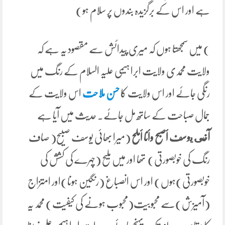
ہے اور اس کے برگزیدہ بندوں پر سلام ہو)
) میں سمجھتا ہوں کہ میری پیدائش سے مقصود یہ ہے کہ
ولایت محمدی ولایت ابرا ہیمی علیہ السلام کے رنگ میں
رنگی جائے اور اس ولایت کا
حسن ملاحت
اس ولایت کے
جمال صباحت کے ساتھ مل جائے۔ حدیث میں آیا ہے
آخى يوسف أصبح وأنا أملح
(میرا بھائی یوسف صبیح( صاف
رنگ کی خوبصورتی) تھا اور میں ملیح (چہرے کی کشش کی
خوبصورتی)ہوں) اور اس انصباغ (رنگین ہونا)اور امتزاج
(آمیزش)سے محبوبیت(محبوب ہونے کی کیفیت) محمد یہ