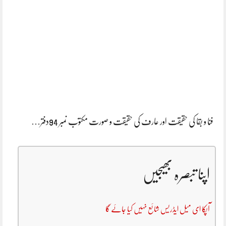
فنا و بقا کی حقیقت اور عارف کی حقیقت و صورت مکتوب نمبر 94دفتر…
اپنا تبصرہ بھیجیں
آپکا ای میل ایڈریس شائع نہیں کیا جائے گا