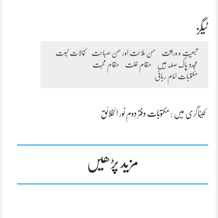
ٹیگز
تبعیت و وراثت
حسن ملاحت اور حسن صباحت
کمالات نبوت
مجدد پاک صلہ ہیں
مقام خلت
مقام محبت
مکتوبات امام ربانی
کیٹاگری میں :
مکتوبات دفتر دوم نور الخلائق
مزید پڑھیں