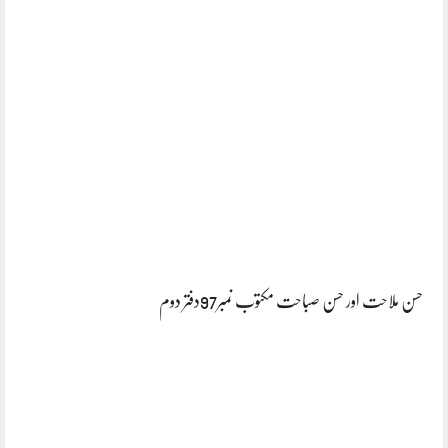
حسن ملاحت اور حسن صباحت مکتوب نمبر97دفتر دوم