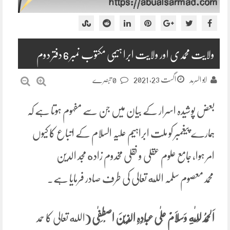
ولایت محمدی اور ولایت ابرا ہیمی مکتوب نمبر 6 دفتر دوم
اگست 23, 2021
ابو السرمد
0 تبصرے
بعض پوشیدہ اسرار کے بیان میں جن سے مفہوم ہوتا ہے کہ
ہمارے پیغمبر کو ملت ابراہیم علیہ السلام کے اتباع کا کیوں
امر ہوا، جامع علوم عقلی و نقلی مخدوم زاده مجد الدین
محمدمعصوم سلمہ الله تعالی کی طرف صادر فرمایا ہے۔
اَلْحَمْدُ
لِلّٰهِ
وَسَلَامٌ عَلٰی عِبَادِہِ الَّذِیْنَ اصْطَفٰی
(
الله تعالی کا حمد