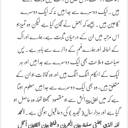
ہیں۔ ایک دوسرے سے جدا ہیں نہ کہ ایک دوسرے
کاعین ہیں۔ جیسے کہ بعض نے گمان کیا ہے لیکن وہ تمیز جو
اس مرتبہ میں ان کے درمیان ثابت ہے، ہمارے ادراک
کے احاطہ اور ہمارےفہم کے دائرے سے باہر ہے۔ پس
صباحت و ملاحت بھی ایک دوسرے سے جدا ہیں اور ہر
ایک کے احکام الگ الگ ہیں اور وہ کمالات جو ان کے
متعلق ہیں، وہ بھی ایک دوسرے سے جدا ہیں معلوم ہوتا
ہے کہ میں اپنی پیدائش سے جو مقصود سمجھتا تھا، وہ حاصل ہو
گیا ہے اور ہزار سال(تجدید) کی دعا قبول ہوگئی ہے۔
الحمد
للہ الذي جعلنی صلة بين البحرين و طلخا بين الفتين أعمل