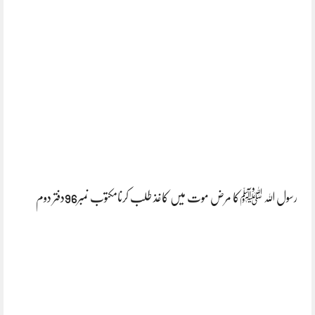
رسول اللہ ﷺکا مرض موت میں کاغذ طلب کرنامکتوب نمبر96دفتر دوم