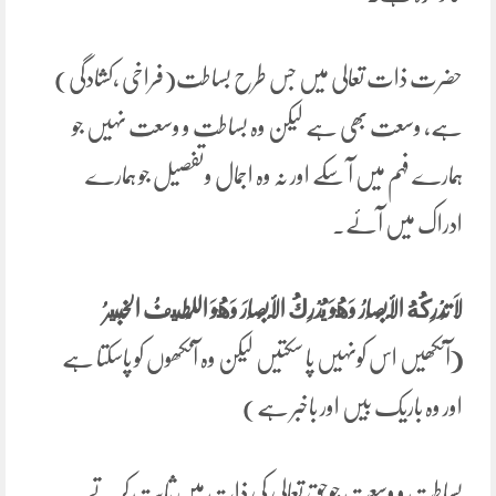
حضرت ذات تعالی میں جس طرح بساطت(فراخی ،کشادگی)
ہے، وسعت بھی ہے لیکن وہ بساطت و وسعت نہیں جو
ہمارے فہم میں آ سکے اور نہ وہ اجمال وتفصیل جو ہمارے
ادراک میں آئے۔
لَا تُدْرِكُهُ الْأَبْصَارُ وَهُوَ يُدْرِكُ الْأَبْصَارَ وَهُوَ اللَّطِيفُ الْخَبِيرُ
(
آنکھیں اس کونہیں پا سکتیں لیکن وہ آنکھوں کو پاسکتا ہے
اور وہ باریک بیں اور باخبر ہے)
بساطت و وسعت جوحق تعالی کی ذات میں ثابت کرتے