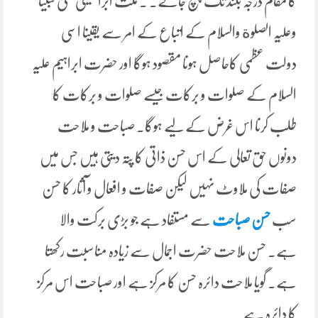
کا مقام درجہ بلند تک پہنچ جائے۔ . ملت ابرا ہیمی علی نبینا
وعلیہ الصلوة والسلام کے اتباع کے امر سے یقینا اسی
دولت عظمی کاحاصل ہونا مقصود ہوگا اور حضرت ابراہیم علیہ
السلام کے صلوات و برکات جیسے صلوات و برکات کا
طلب کرنا اس غرض کے لیے ہوگا۔ صباحت و ملاحت
دونوں حق تعالی کے اس حسن ذاتی کا پتہ دیتی ہیں جس میں
صفات کی ملاوٹ نہیں لیکن صفات و افعال و آثار کا حسن
سب
حسن صباحت
سے مستفاد ہے جو بڑی برکت والا
ہے۔ حسن ملاحت حضرت اجمال سے زیادہ مناسبت رکھتا
ہے۔ گویا ملاحت دائرہ حسن کا مرکز ہے اور صباحت اس مرکز
کا دائرہ ہے۔