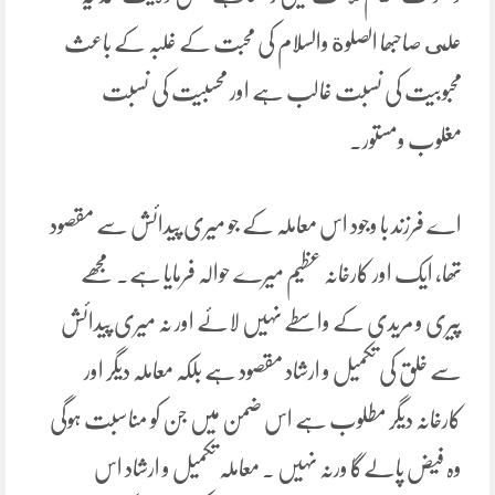
على صاحبھا الصلوة والسلام کی محبت کے غلبہ کے باعث
محبوبیت کی نسبت غالب ہے اور محسبیت کی نسبت
مغلوب ومستور۔
اے فرزند با وجود اس معاملہ کے جو میری پیدائش سے مقصود
تھا، ایک اور کارخانہ عظیم میرے حوالہ فرمایا ہے۔ مجھے
پیری و مریدی کے واسطے نہیں لائے اور نہ میری پیدائش
سے خلق کی تکمیل و ارشاد مقصود ہے بلکہ معاملہ دیگر اور
کارخانہ دیگر مطلوب ہے اس ضمن میں جن کو مناسبت ہوگی
وہ فیض پالےگا ورنہ نہیں ۔ معاملہ تکمیل و ارشاد اس