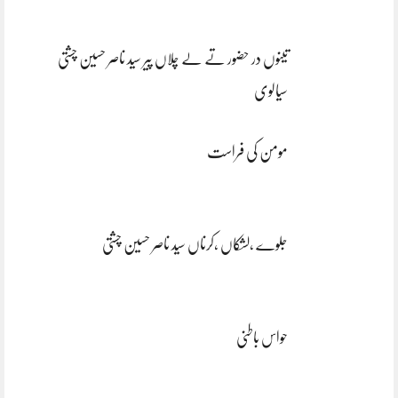
تینوں در حضور تے لے چلاں پیر سید ناصر حسین چشتی
سیالوی
مومن کی فراست
جلوے ،لشکاں ،کرناں سید ناصر حسین چشتی
حواس باطنی