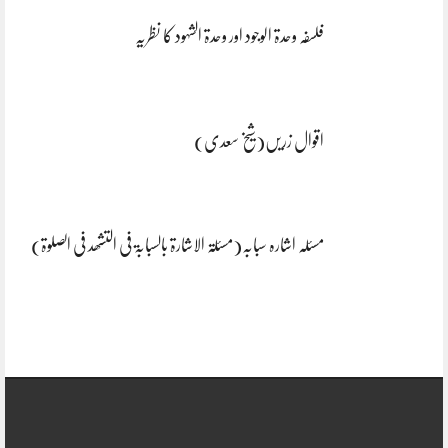
فلسفہ وحدۃ الوجود اور وحدۃ الشہود کا نظریہ
اقوال زریں(شیخ سعدی)
مسئلہ اشارہ سبابہ(مسئلۃ الاشارۃ بالسبابۃ فی التشھد فی الصلوۃ)