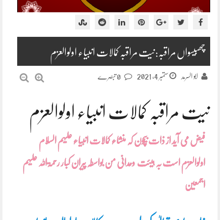
چھبیسواں مراقبہ:نیت مراقبہ کمالات انبیاء اولوالعزم
ستمبر 4, 2021
ابو السرمد
0 تبصرے
نیت مراقبہ کمالات انبیاء اولوالعزم
فیض می آید از ذات بیچون کہ منشاء کمالات انبیاء علیہم السلام
اولوالعزم است بہ ہیئت وحدانی من بواسطہ پیران کبار رحمۃاللہ علیہم
اجمعین