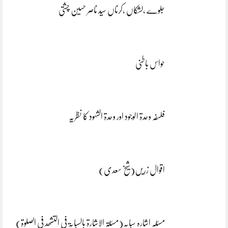
جلوے ،لشکاں ،کرناں سید ناصر حسین چشتی
حواس باطنی
فلسفہ وحدۃ الوجود اور وحدۃ الشہود کا نظریہ
اقوال زریں(شیخ سعدی)
مسئلہ اشارہ سبابہ(مسئلۃ الاشارۃ بالسبابۃ فی التشھد فی الصلوۃ)