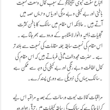
اتباع سنت نبوی ﷺ کے سبب کمال وسعت نسبت
باطنی اور بے کیفی و بے مزگی اور یاس و حرماں حصہ میں
آتے ہیں ۔ حالانکہ اس مقام میں سالک کا باطن کثرت
تجلیات ذاتیہ و انوار لامتناہیہ کے ورود سے بھر جاتا ہے ۔
اس مقام کی نسبت سابقہ جملہ مقامات کی نسبت سے بلند تر
ہے ۔ حضرت مجددالف ثانی فرماتے ہیں کہ اس مقام کی
کمال لطافت و بے رنگی اور بے کیفی کی وجہ سے ممکن ہے
۔سا لک یہاں کی نزد یکی سے دوری پسند کرے۔
مراقبات کمالات نبوت ورسالت کے بعد یہ مراقبہ اس لیے
کرایا جا تا ہے کہ سالک کی سابقہ کیفیات میں ترقی ہواور وہ