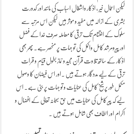
لیکن اعمال خیر ، اذکار واشغال اسباب کی مانند اور کدورت
بشری کے ازالہ میں مفید و موثر ہیں لیکن اس مرتبہ سے
سلوک کے اختتام تک ترقی کا معاملہ صرف خدا کے فضل
اور پیرومرشد کامل واکمل کی تو جہات پر منحصر ہے۔ پھر بھی
اذکار کے ساتھ تلاوت قرآن مجید و نماز بطول قیام و قرات
ترقی کے لیے مددگار ہوتے ہیں ۔اور اس فیضان کا وصول
مکمل طور پر شیخ کامل کی عنایات و تو جہات پر بنی ہے۔ اس
لیے کہ پیر کامل کی عنایات میں حق سبحانہ تعالی کے افضال و
اکرام اور الطاف بھی شامل ہوتے ہیں ۔