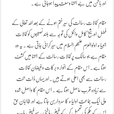
اور باطن میں بے انتہا وسعت پیدا ہوجاتی ہے۔
مقام کمالات رسالت کی سیر ختم ہونے کے بعد اللہ تعالی کے
فضل اور شیخ کامل واکمل کی توجہ سے بلند نصیبوں کو کمالات
انبیاء اولوالعزم علیھم السلام میں سیر کرائی جاتی ہے ۔ یہ وہ
مقام ہے جو سالک پر کمالات رسالت کے انتہا میں کشف
ہوتا ہے۔ اس مقام کے انوار و برکات و فیضان کمالات
رسالت سے بھی اعلی ہوتے ہیں۔اور یہاں ذات بحت
سے زیادہ قرب حاصل ہوتا ہے ۔ اس مقام کا واصل شدہ
ولی ایک جماعت اولیاء کا سردار بن جا تا ہے اور طالبان حق
اس کے حکم کی تعمیل کر کے فیض باطنی سے فیض یاب