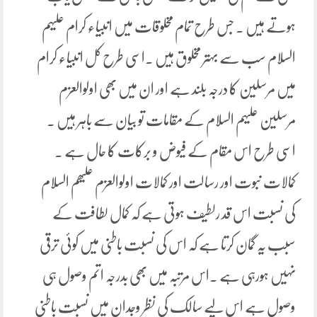
ہوتے ہیں ۔ جس طرح تمام مخلوقات میں انبیاء کرام علیہم
السلام سب سے بہتر مخلوق ہیں ۔اسی طرح کل انبیاء کرام
میں مرسلین کا درجہ بلند ہے اور ان میں بھی اولوالعزم
مرسلین علیہم السلام کے مقامات تو بیان سے باہر ہیں ۔
اسی طرح اس مقام کے فیوض و برکات کا حال ہے ۔
کمالات نبوت اور رسالت اور کمالات اولوالعزم علیھم السلام
کی نسبت اس قد رلطیف ہوتی ہے کہ کمال لطافت کے
سبب یہ گمان کرتا ہے کہ اس کی نسبت باطنی میں کوئی ترقی
نہیں ہورہی ہے ۔اس مرتبہ میں بھی بدرجہ اتم وصول ہی
وصول ہے اس لیے سالک کی نظر وجدان میں نسبت باطنی