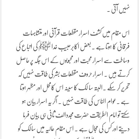
نہیں آتی ۔
اس مقام میں کشف اسرار مقطعات قرآنی اور متشابہات
فرقانی کا ہوتا ہے ۔ بعض اکابرحبیب خدا ﷺ کی اتباع کی
وساطت سے اسرار محبت اور محبوبوں کے اس جگہ پر حاصل
کرتے ہیں ۔ اسرار حروف مقطعات بشر کی طاقت نہیں کہ
تحریر کر سکے ۔البتہ سا لک کا سینہ اس کامحل اور مظہر ہوتا
ہے ۔عوام الناس کی طاقت نہیں ۔ اگر یہ اسرار بیان ہو
سکتے تو امام الطریقت حضرت مجددالف ثانی ہی بیان فرما
دیتے اور کس کی مجال ہے ۔ اس مقام عالیہ میں سالک کو