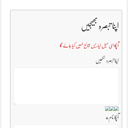
اپنا تبصرہ بھیجیں
آپکا ای میل ایڈریس شائع نہیں کیا جائے گا
اپنا تبصرہ لکھیں
آپکا نام
*