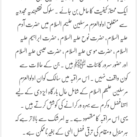
ایک ممتاز کیفیت کا حامل بن جائے ۔ سلوک نقشبندیہ مجددیہ
سے متعلق اولوالعزم مرسلین علیہم السلام میں حضرت آدم
علیہ السلام، حضرت نوح علیہ السلام ، حضرت ابراہیم علیہ
السلام ، حضرت موسی علیہ السلام ، حضرت عیسی علیہ السلام
اور حضور سرور کائنات ﷺ ہیں ۔ جن کے حالات سے
کون واقف نہیں ۔ اس مراقبہ میں سالک کوان اولوالعزم
مرسلین علیھم السلام کے شامل حال بارگاہ ایز دی کے لیے
انتہافضل وکرم سے بہرہ ور کرانے کی کوشش کرتے ہیں ۔
یہی اس مراقبہ کا مقصود ہے۔ یہ امر شک سے بالاتر ہے کہ
ہر منزل و مقام کی ترقی فضل الہی کے بغیر ناممکن ہے۔