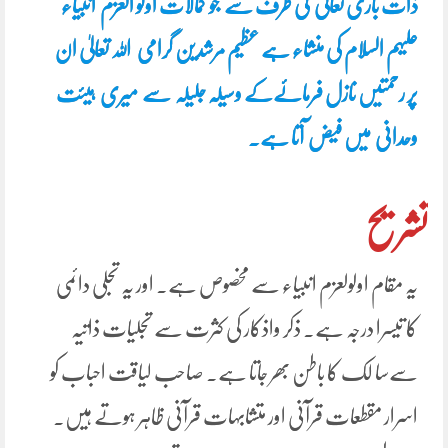
ذات باری تعالیٰ کی طرف سے جو کمالات اولو العزم انبیاء
علیہم السلام کی منشاء ہے عظیم مرشدین گرامی اللہ تعالیٰ ان
پر رحمتیں نازل فرمائےکے وسیلہ جلیلہ سے میری ہیئت
وحدانی میں فیض آتا ہے۔
تشریح
یہ مقام اولولعزم انبیاء سے مخصوص ہے۔ اور یہ تجلی دائمی
کا تیسرا درجہ ہے۔ ذکر واذکار کی کثرت سے تجلیات ذاتیہ
سےسا لک کا باطن بھر جاتا ہے۔ صاحب لیاقت احباب کو
اسرار مقطعات قرآنی اور متشابہات قرآنی ظاہر ہوتے ہیں۔