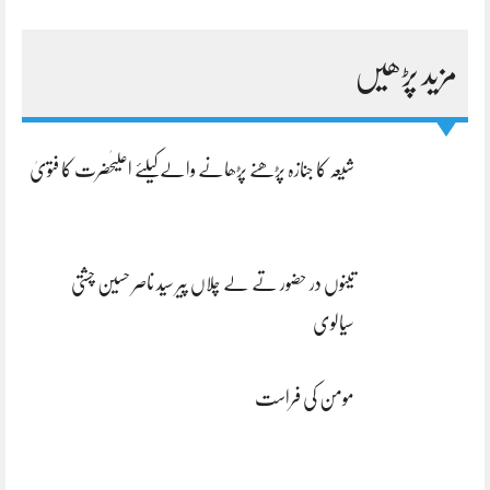
مزید پڑھیں
شیعہ کا جنازہ پڑھنے پڑھانے والےکیلئے اعلیٰحضرت کا فتویٰ
تینوں در حضور تے لے چلاں پیر سید ناصر حسین چشتی
سیالوی
مومن کی فراست