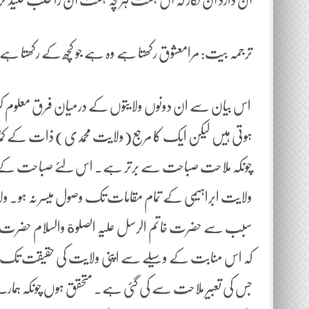
ترجمہ بیت: مرامعشوق رکھتا ہے وہ ہے جو کچھ کے رکھتا ہ
اس بیان سے ان دونوں ولایتوں کے درمیان فرق معلوم کر
ہوتی ہیں لیکن ایک کا مرجع(ولایت محمدی) ذات کے کم
چونکہ ملاحت صباحت سے برتر ہے۔ اس لئے صباحت کے
ولایت ابراہیمی کے تمام مقامات تک وصول میسر نہ ہو۔ ول
سبب سے حضرت خاتم الرسل علیہ الصلوة والسلام حضرت ابراہ
کہ اس منابت کے وسیلے سے اپنی ولایت کی حقیقت تک پہ
جس کی تعبیر ملاحت سے کی گئی ہے۔ متحقق ہوں چونکہ ہمارے