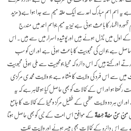
ہ اسم اسم مبارک احد سے ایک حلقہ میم سے جدا ہوا ہے(مزید
 جو تمام ظہورو اظہار کا باعث ہوئی ہے نیز یہ میم جواسم احمد میں مندرج
اول میں نازل ہوئے ہیں اور پوشیدہ اسرار میں سے ہیں۔ اس
ل ہے جو ان کی محبوبیت کا باعث ہوئی ہے اور ان کو سب
اور کہتے ہیں کہ اس دائرہ کہ محیط جومحبیت سے ملی ہوئی محبوبیت
 میں سے اس فرد کی ولایت کا منشاء ہے جو ولایت محمدی مرکزی
کھتا ہو اور اس کے کمالات کو بھی حاصل کیا ہو ظاہر ہے کہ یہ
ن ہر دو ولایت عظمی کے طفیل مرکز ومحیط کے کمالات کا جامع
ل
مَنْ ‌سَنَّ ‌سُنَّةً حَسَنَةً
کے موافق اس امت کے نبی کو بھی حاصل ہوتا
ے سے اس دائرہ کے کمالات بھی میسر ہوئے اور ولایت خلت