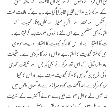
افق اس فرد کےوصول کے ذریعے ان کمالات کے ساتھ متحقق
ے سرکا بیان جو اس فقیر پر ظاہر کیا گیا ہے۔ یہ ہے کہ ولایت خلت
م نقطوں سے ممتاز ہے۔ اگرچہ بسیط ہے لیکن چونکہ محبیت کے
بار کوبھی متضمن ہے اس لئے دائرہ کی صورت پیدا کر لیتا ہے۔
یت کا اعتبار ہے اور اس کا مرکز محبوبیت کا اعتبار۔ ولایت موسوی
حمدی کا منشا محبوبیت کا اعتبار ہے جو اس دائرہ کا مرکزی ہے۔ حقیقت
ے بعد دائرہ ثانی کے اس نقطہ مرکز نے بھی کہ جس سے حقیقت محمدی
ئرہ کی طرح بن گیا جس کا مرکز محبوبیت صرف ہے اور اس کا محیط
ہ کا مرکز ہے احمد آنحضرت کا دوسرا نام ہے جو آسمان والوں میں
حضرت عیسی نے جو اہل سموات میں سے ہو ئے آنحضرت کے تشریف
و ذات احد جل شانہ کے ساتھ بہت ہی تقرب حاصل ہے اور دوسرے