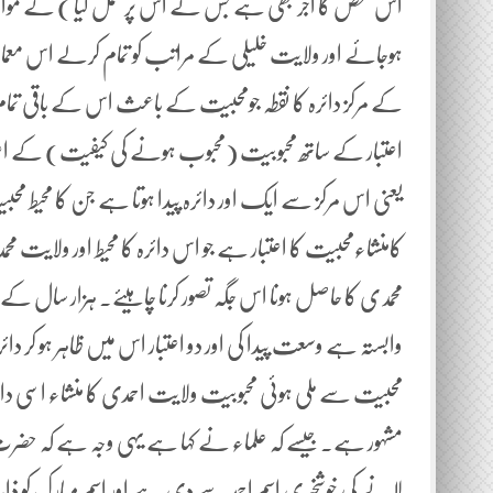
اس شخص کا اجر بھی ہے جس نے اس پر عمل کیا ) کے مو
ہوجائے اور ولایت خلیلی کے مراتب کو تمام کرلے اس معما ک
کے مرکز دائرہ کا نقطہ جومحبیت کے باعث اس کے باقی تما
اعتبار کے ساتھ محبوبیت (محبوب ہونے کی کیفیت) کے اعت
یعنی اس مرکز سے ایک اور دائرہ پیدا ہوتا ہے جن کا محیط محب
کامنشاءمحبیت کا اعتبار ہے جو اس دائرہ کا محیط اور ولایت م
محمدی کا حاصل ہونا اس جگہ تصور کرنا چاہیئے۔ ہزار سال ک
وابستہ ہے وسعت پیدا کی اور دو اعتبار اس میں ظاہر ہو کر دا
محبیت سے ملی ہوئی محبوبیت ولایت احمدی کا منشاء اسی دائر
مشہور ہے۔ جیسے کہ علماء نے کہا ہے یہی وجہ ہے کہ 
لانے کی خوشخبری اسم احمد سے دی ہے اور اسم مبارک ک