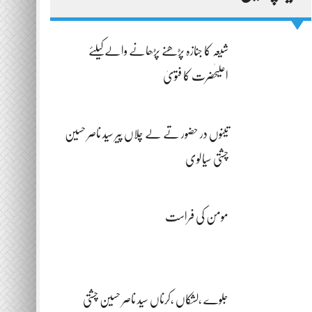
شیعہ کا جنازہ پڑھنے پڑھانے والےکیلئے
اعلیٰحضرت کا فتویٰ
تینوں در حضور تے لے چلاں پیر سید ناصر حسین
چشتی سیالوی
مومن کی فراست
جلوے ،لشکاں ،کرناں سید ناصر حسین چشتی