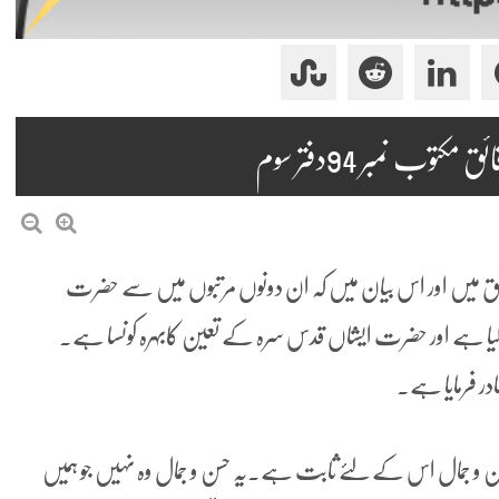
ب نمبر 94دفتر سوم
ائق میں اور اس بیان میں کہ ان دونوں مرتبوں میں سے حضرت
 کیا ہے اور حضرت ایشاں قدس سرہ کے تعین کابہرہ کونسا ہے۔
در فرمایا ہے۔
سن و جمال اس کے لئے ثابت ہے۔یہ حسن و جمال وہ نہیں جو ہمیں