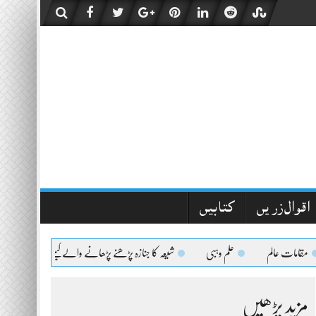
اقوال زریں
کتابیں
ت عالم
علم وہبی
شیعہ کا جنازہ پڑھنے پڑھانے والےکیلئے اعلیٰحضرت کا فتویٰ
مزید پڑھیں