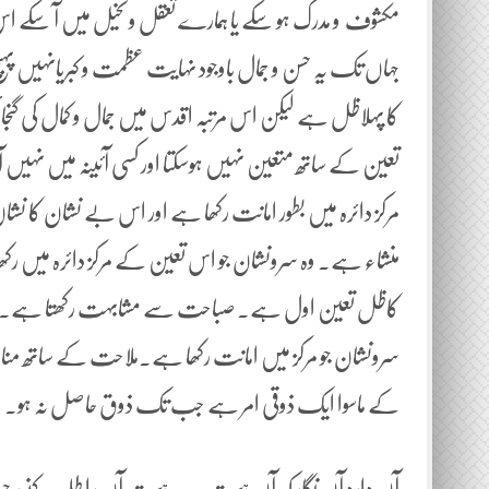
مکشوف و مدرک ہو سکے یا ہمارے تعقل وتخیل میں آ سکے اس 
جہاں تک یہ حسن و جمال باوجود نہایت عظمت و کبریانہیں پہ
کا پہلاظل ہے لیکن اس مرتبہ اقدس میں جمال و کمال کی گنج
تعین کے ساتھ متعین نہیں ہوسکتا اور کسی آئینہ میں نہی
مرکز دائرہ میں بطور امانت رکھا ہے اور اس بے نشان کا نش
منشاء ہے۔ وہ سرونشان جو اس تعین کے مرکز دائرہ میں رکھ
کاظل تعین اول ہے۔ صباحت سے مشابہت رکھتا ہے۔ جو عالم
سرونشان جو مرکز میں امانت رکھا ہے۔ملاحت کے ساتھ مناسبت 
کے ماسوا ایک ذوقی امر ہے جب تک ذوق حاصل نہ ہو۔ اس ک
آن دارد آن نگار کہ آں ہست ہر چہ ہست آن را طلب کنید حر