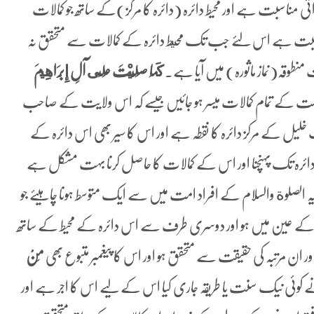
سبت ہے اور محیط دائرہ (دائرہ کا مرکز)کے ساتھ جو کمالات
سبت ہے اس لئے جب تک محيط دائرہ کے کمالات سے متحقق نہ
طوقہ(نماز ماثورہ) میں آیا ہے۔
كَمَا ‌صَلَّيْتَ عَلَى آلِ إِبْرَاهِيمَ
یت خلت کے تمام کمالات میسر ہو جائیں جیسے کہ اس ولایت کے صاحب
خلیل کے مرکز دائرہ کا نقطہ ہے اور اس کا سیر بھی اس دائرہ کے
دائرہ تک پہنچنا اور اس کے کمالات کا حاصل کرنا بہت مشکل ہے
لوة والسلام کے افراد امت میں سے ایک متوسط ہونا چاہیئے جو
 کے عین میں ہو اور دوسری طرف سے اس دائرہ کے محیط کے ساتھ
 ان مرتبہ کی حقیقت سے متحقق ہو اور اس کا پیغمبر متبوع بھی
مَنْ
وئی نیک سنت یا طریقہ جاری کیا اس کے لیے اس کا اجر ہے اور