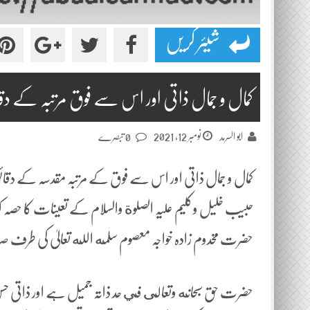
شیئر کریں
کمال و جمال ذاتی اور اس سے فوق مرتبہ کے دقائق مکتو
نومبر 12, 2021
ابو السرمد
0 تبصرے
کمال و جمال ذاتی اور اس سے فوق کے مرتبہ مقدسہ کے دق
حبیب خلیل وکلیم علیہ الصلوة والسلام کے تعینات کا حصہ
حضرت مخدوم زادہ خواجہ معصوم سلمه الله تعالیٰ کی طرف صا
حضرت حق سبحانه وتعالى في حد ذاتہ جمیل ہے اور ذاتی ح