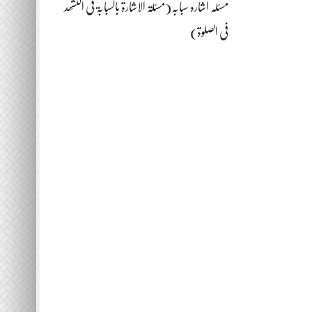
مسئلہ اشارہ سبابہ(مسئلۃ الاشارۃ بالسبابۃ فی التشھد
فی الصلوۃ)