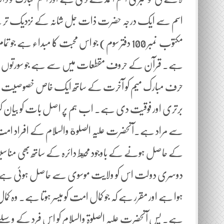
اسم سے ایک درجہ حضرت ذات جل شانہ کے نزدیک تر ہے ی
مکتوب نمبر 100 دفتر سوم) جو اس محبت کا مبداء ہے
ہے۔ قرآن کے حروف مقطعات میں سے ہے جو سورتوں کے 
حرف مبارک میم کو آخرت کے ساتھ ایک خاص خصوصیت حاص
برتری اور فوقیت دی ہے۔ اب ہم پر اصل بات کو بیان کرتے 
سے مراد ہے۔آنحضرت علیہ الصلوة والسلام کے افراد امت
کے حاصل ہونے کے باوجود محيط دائرہ کے ساتھ بھی مناسبت ر
دوسری دولت اس کو ولایت موسوی سے حاصل ہوئی ہے اور ا
ہوا ہے اور مقرر ہے کہ جو کمال امت کو میسر ہوتا ہے۔ وہ کما
ہے۔ پس آنحضرت علیہ الصلوۃ والسلام کو اس فرد کے وسیل