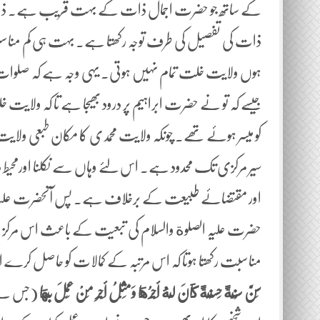
کے ساتھ جو حضرت اجمال ذات کے بہت قریب ہے۔ ذاتی منا
ذات کی تفصیل کی طرف توجہ رکھتا ہے۔ بہت ہی کم منا
ہوں ولایت خلت تمام نہیں ہوتی۔ یہی وجہ ہے کہ صلوات من
جیسے کہ تو نے حضرت ابراہیم پر درود بھیجا ہے تا کہ ولا
کو میسر ہوئے تھے۔ چونکہ ولایت محمدی کا مکان طبعی ولایت 
سیر مرکزی تک محدود ہے۔ اس لئے وہاں سے نکلنا اورمحیط 
اور مقتضائے طبیعت کے برخلاف ہے۔ پس آنحضرت علیہ الص
حضرت علیہ الصلوة والسلام کی تبعیت کے باعث اس مرکز
مناسبت رکھتا ہوتا کہ اس مرتبہ کے کمالات کو حاصل کرے اور
‌سَنَّ ‌سُنَّةً حَسَنَةً كَانَ لَهُ أَجْرُهَا وَمِثْلُ أَجْرِ مَنْ عَمِلَ بِهَا
(جس نے ک