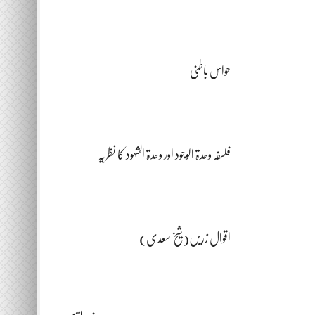
حواس باطنی
فلسفہ وحدۃ الوجود اور وحدۃ الشہود کا نظریہ
اقوال زریں(شیخ سعدی)