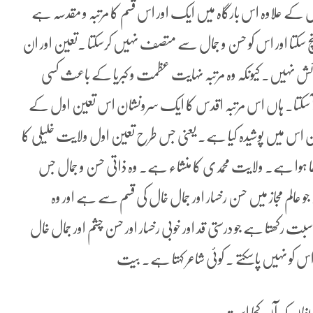
کے علاوہ اس بارگاہ میں ایک اور اس قسم کا مرتبہ و مقدسہ ہے
نچ سکتا اور اس کو حسن و جمال سے متصف نہیں کرسکتا ۔تعین اور ان
ائش نہیں۔ کیونکہ وہ مرتبہ نہایت عظمت و کبریا کے باعث کسی
ں آ سکتا۔ ہاں اس مرتبہ اقدس کا ایک سرونشان اس تعین اول کے
ان اس میں پوشیدہ کیا ہے۔ یعنی جس طرح تعین اول ولایت خلیلی کا
ا ہوا ہے۔ ولایت محمدی کا منشاء ہے۔ وہ ذاتی حسن و جمال جس
 مجاز میں حسن رخسار اور جمال خال کی قسم سے ہے اور وہ
رکھتا ہے جو درستی قد اور خوبی رخسار اور حسن چشم اور جمال خال
و نہیں پاسکتے ۔ کوئی شاعر کہتا ہے۔ بیت
یفاں کہ آن کجا است