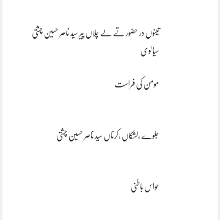
تینوں در حضور تے لے چلاں پیر سید ناصر حسین چشتی
سیالوی
مومن کی فراست
جلوے ،لشکاں ،کرناں سید ناصر حسین چشتی
حواس باطنی