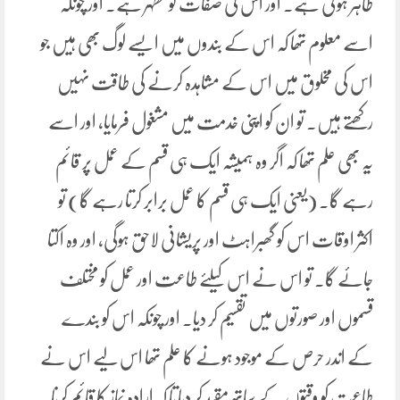
ظاہر ہوئی ہے۔ اور اس کی صفات کومظہر ہے۔ اور چونکہ
اسے معلوم تھا کہ اس کے بندوں میں ایسے لوگ بھی ہیں جو
اس کی مخلوق میں اس کے مشاہدہ کرنے کی طاقت نہیں
رکھتے ہیں۔ تو ان کو اپنی خدمت میں مشغول فرمایا، اور اسے
یہ بھی علم تھا کہ اگر وہ ہمیشہ ایک ہی قسم کے عمل پر قائم
رہے گا۔ (یعنی ایک ہی قسم کا عمل برابر کرتا رہے گا) تو
اکثر اوقات اس کو گھبراہٹ اور پریشانی لاحق ہوگی، اور وہ اکتا
جائے گا۔ تو اس نے اس کیلئے طاعت اور عمل کو مختلف
قسموں اور صورتوں میں تقسیم کر دیا۔ اور چونکہ اس کو بندے
کے اندر حرص کے موجود ہونے کا علم تھا اس لیے اس نے
طاعت کو وقتوں کے ساتھ مقید کر دیا تا کہ ارادہ نماز کا قائم کرنا