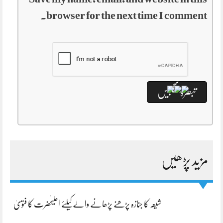
browser for the next time I comment.
مزید پڑھیں
شیعہ کا جنازہ پڑھنے پڑھانے والےکیلئے اعلیٰحضرت کا فتویٰ