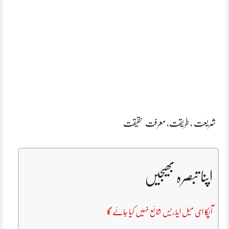
شریعت , طریقت, معرفت حقیقت
اپنا تبصرہ بھیجیں
آپکا ای میل ایڈریس شائع نہیں کیا جائے گا