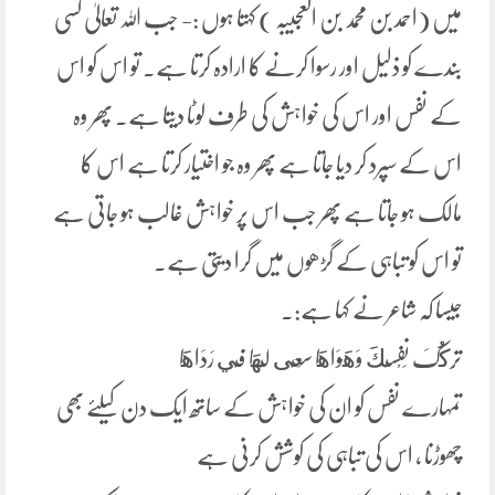
میں (احمد بن محمد بن العجیبہ ) کہتا ہوں :- جب اللہ تعالیٰ کسی
بندے کو ذلیل اور رسوا کرنے کا ارادہ کرتا ہے۔ تو اس کو اس
کے نفس اور اس کی خواہش کی طرف لوٹا دیتا ہے۔ پھر وہ
اس کے سپرد کر دیا جاتا ہے پھر وہ جو اختیار کرتا ہے اس کا
مالک ہو جاتا ہے پھر جب اس پر خواہش غالب ہو جاتی ہے
تو اس کو تباہی کے گڑھوں میں گرا دیتی ہے۔
جیسا کہ شاعر نے کہا ہے:۔
تركُکَ نَفْسَكَ وَهَوَاهَا سَعَى لَهَا فِي رَدَاهَا
تمہارے نفس کو ان کی خواہش کے ساتھ ایک دن کیلئے بھی
چھوڑنا ، اس کی تباہی کی کوشش کرنی ہے