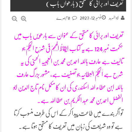
تعریف اور برائی کا مستحق (بارھواں باب)
نومبر 12, 2023
ابو السرمد
0 تبصرے
تعریف اور برائی کا مستحق کے عنوان سے بارھویں باب میں
حکمت نمبر 124 ہےیہ کتاب اِیْقَاظُ الْھِمَمْ فِیْ شَرْحِ الْحِکَمْ جو
تالیف ہے عارف باللہ احمد بن محمد بن العجیبہ الحسنی کی یہ
شرح ہے اَلْحِکَمُ الْعِطَائِیَہ ْجو تصنیف ہے، مشہور بزرگ عارف
باللہ ابن عطاء اللہ اسکندری کی ان کا مکمل نام تاج الدین ابو
الفضل احمد بن محمد عبد الکریم بن عطا اللہ ہے۔
تو اگر بندے میں طاعت پیدا کر کے اس کی طرف منسوب کرتا
ہے تو وہ شریعت کی زبان میں تعریف کا مستحق ہوتا ہے۔