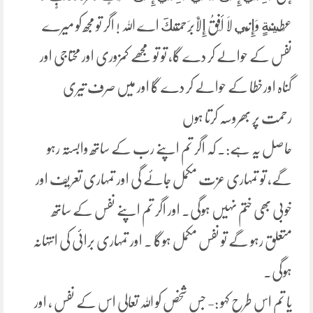
عَطِينَةٍ وَإِنِّي لَا أَفِقُ إِلَّابِرَحمَتِكَ اے اللہ ! اگر تو مجھ کو میرے
نفس کے حوالے کر دے گا، تو تو مجھے کمزوری اور محتاجی اور
گناہ اورخطا کے حوالے کر دے گا اور میں صرف تیری
رحمت پر بھروسہ کرتا ہوں
حاصل یہ ہے:۔ کہ اگر تم اپنے رب کے ساتھ وابستہ رہو
گے، تو تمہاری عزت مکمل جائے گی اور تمہاری تعریف اور
خوبی بھی ختم نہیں ہوگی۔ اور اگر تم اپنے نفس کے ساتھ
متعلق رہو گے تو نفس مکمل ہوگا ۔ اور تمہاری برائی کی انتہانہ
ہوگی۔
یا تم اس طرح کہو :- جس شخص کو اللہ تعالی اس کے نفس ، اور