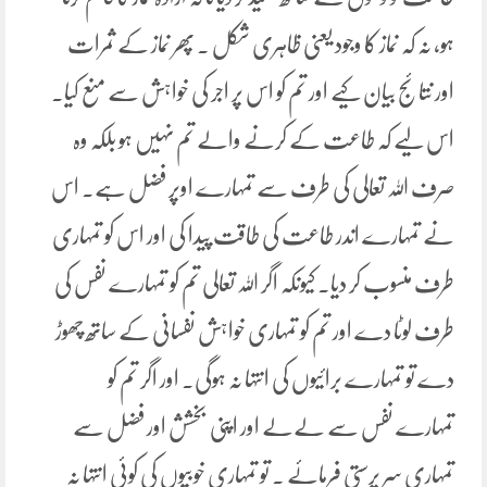
ہو، نہ کہ نماز کا وجود یعنی ظاہری شکل ۔ پھر نماز کے ثمرات
اور نتائج بیان کیے اور تم کو اس پر اجر کی خواہش سے منع کیا۔
اس لیے کہ طاعت کے کرنے والے تم نہیں ہو بلکہ وہ
صرف اللہ تعالی کی طرف سے تمہارے اوپر فضل ہے۔ اس
نے تمہارے اندر طاعت کی طاقت پیدا کی اور اس کو تمہاری
طرف منسوب کر دیا۔ کیونکہ اگر اللہ تعالی تم کو تمہارے نفس کی
طرف لوٹا دے اور تم کو تمہاری خواہش نفسانی کے ساتھ چھوڑ
دے تو تمہارے برائیوں کی انتہا نہ ہوگی۔ اور اگر تم کو
تمہارے نفس سے لےلے اور اپنی بخشش اور فضل سے
تمہاری سر پرستی فرمائے ۔ تو تمہاری خوبیوں کی کوئی انتہا نہ