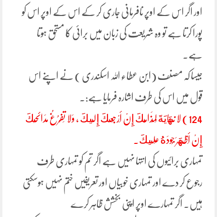
اور اگر اس کے اوپر نافرمانی جاری کر کے اس کے اوپر اس کو
پورا کرتا ہے تو وہ شریعت کی زبان میں برائی کا مستحق ہوتا
ہے۔
جیسا کہ مصنف (ابن عطاء اللہ اسکندری ) نے اپنے اس
قول میں اس کی طرف اشارہ فرمایا ہے:۔
124) لا نِهَايَةَ لِمَذَامِّكَ إِنْ أَرْجَعَكَ إِلَيكَ ، وَلا تَفْرُغُ مدَائِحُكَ
إِنْ أَظْهَرَ جُودَهُ عَلَيكَ.
تمہاری برائیوں کی انتہا نہیں ہے اگر تم کو تمہاری طرف
رجوع کر دے اور تمہاری خوبیاں اور تعریفیں ختم نہیں ہوسکتی
ہیں۔ اگر تمہارے اوپر اپنی بخشش ظاہر کرے