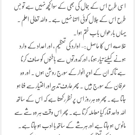
اسی طرح اس کے جمال کی بھی کے سوا کچھ نہیں ہے تو جس
طرح اس کے جلال کوئی انتہا نہیں ہے۔ واللہ تعالی اعلم ۔
یہاں بارھواں باب ختم ہوا۔
خلاصه اس کا حاصل :- اوارد کی تعظیم ، اور اعداد کے وارد
ہونے کیلئے تیار ہونا ، اور کدورتوں سے باطنوں کو صاف کرنا
ہے تا کہ ان کے اوپر انوار کے سورج روشن ہوں ۔ اور وہ
عرفان کے سورج ہیں ۔ پھر عارف تدبیر اور اختیار سے فنا ہو
جاتا ہے۔ پھر وہ ہر روز اس پر نظر رکھتا ہے کہ اس کے ساتھ
اللہ واحد قہار کیا معاملہ کرتا ہے۔ پھر اس وقت ہر وہ شے سے
مانوس ہو جاتا ہے اور ہرشے کے ساتھ با ادب ہو جاتا ہے۔