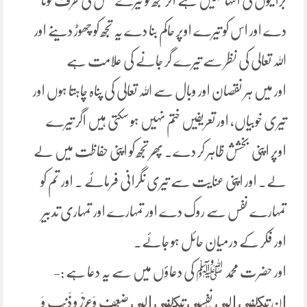
برائیوں کی انتہا نہیں ہے اگر تجھ کو تیرے نفس کی طرف لوٹا
دے اور اس کو تیرے اوپر حاکم بنا دے یہ تجھ کو چھوڑ دینے اور
اللہ تعالی کی نظر سے تیرے گر جانے کی علامت ہے
اور میں ہر نقصان اور وبال سے اللہ تعالی کی پناہ چاہتا ہوں اور
تیری خوبیاں، اور تعریفیں ختم نہیں ہو سکتی ہیں اگر تیرے
اوپر اپنی بخشش ظاہر کر دے۔ پھر تجھ کو اپنی حفاظت میں لے
لے۔ اور اپنی عنایت سے تیری نگرانی فرمائے ۔ اور تم کو
تمہارے نفس سے روک دے اور تمہارے اور تمہاری تدبیر
اور فکر کے درمیان حائل ہو جائے۔
اور حضرت محمد ﷺ کی دعاؤں میں سے یہ دعا ہے :-
إن تَكِلْنِي إِلَى نَفْسِي تَكِلْنِي إِلَى ضُعْفٍ وَعَرُزَ و ذَنْبٍ وَ