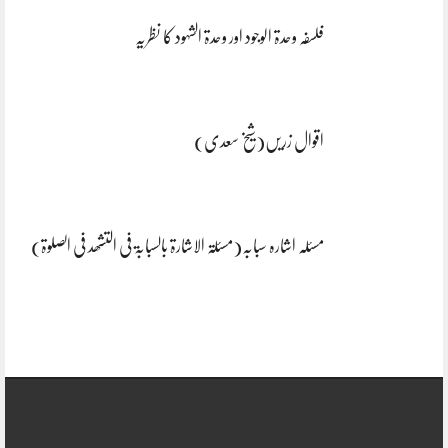
فلسفہ وحدۃ الوجود اور وحدۃ الشہود کا نظریہ
اقوال زریں(شیخ سعدی)
مسئلہ اشارہ سبابہ(مسئلۃ الاشارۃ بالسبابۃ فی التشھد فی الصلوۃ)