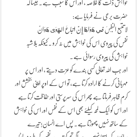
خواہش ذلت کا خلاصہ ، اور اس کا سبب ہے۔ جیسا کہ
حضرت برعی نے فرمایا ہے:
لا تتبع النَّفْسَ فِي هَوَاهَا إِنَّ اتْبَاعَ الْهَوَى هَوَانٌ
نفس کی پیروی اس کی خواہش میں نہ کرو ۔ کیونکہ بلاشبہ
خواہش کی پیروی رسوائی ہے۔
اور جب اللہ تعالی کسی بندے کو عزت دیتے ، اور اس پر
مہربانی کرنے کا ارادہ کرتا ہے، تو اس کے اوپر اپنی بخشش اور
کرم ظاہر فرماتا ہے پھر اس کی سرپرستی اور حفاظت کرتا ہے
اور اس کو ایک لمحہ کیلئے بھی اس کے نفس اور اس کی خواہش
کے ساتھ نہیں چھوڑتا ہے۔ پس اے انسان! تیرے