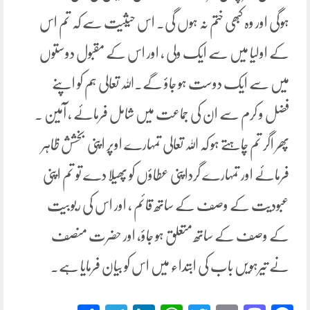
ہوگی اور وہ کبھی ختم نہ ہوں گی۔ اس حیثیت سے کہ تم اس
کے اولیا میں سے ایک ولی ، اور اس کے مقبول دوستوں
میں سے ایک دوست ہو جاؤ گے۔اللہ تعالی ہم کو اپنے
فضل و کرم سے ان کی جماعت میں شامل فرمائے ، آمین ۔
پھر اگر تم چاہتے ہو کہ اللہ تعالی تمہارے اوپر اپنی بخشش ظاہر
فرمائے اور تمہارے گرداپنی عطاؤں کو پھیلا دے تو تم اپنی
عبودیت کے وصف کے ساتھ قائم ، اور اس کی ربوبیت
کے وصف کے ساتھ متعلق ہو جاؤ، اور حضرت منصف
نے تیرہویں باب کی ابتداء میں اس کو بیان فرمایا ہے۔