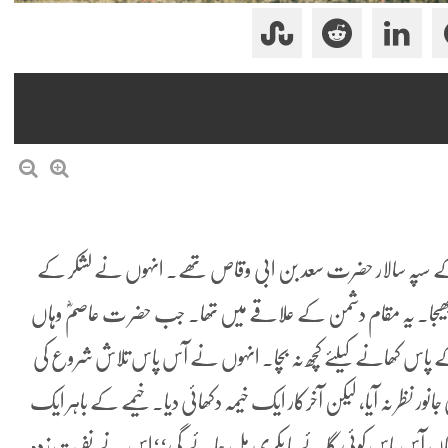
 کے سپہ سالار حضرت سعد بن ابی وقاص تھے۔ انہوں نے لشکر کے
ھیجا۔ یہ مقام دشمن کے علاقے میں تھا۔ جب حضر ت عاصمؓ وہاں
 کے پاس کھانے کیلئے کچھ نہ بچا۔ انہوں نے آس پاس تلاش شروع کی
ور نظر نہ آیا، لیکن آخرکار ایک خیمہ دکھائی دیا۔ خیمے کے باہر ایک
ا یہاں آس پاس کوئی گائے یا بکری مل جائے گی‘‘اس نے نفرت زدہ