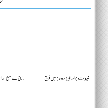
شَیر(درندہ) اور شِیر( دودھ) میں فرق
رازق سے صلح اور اس 