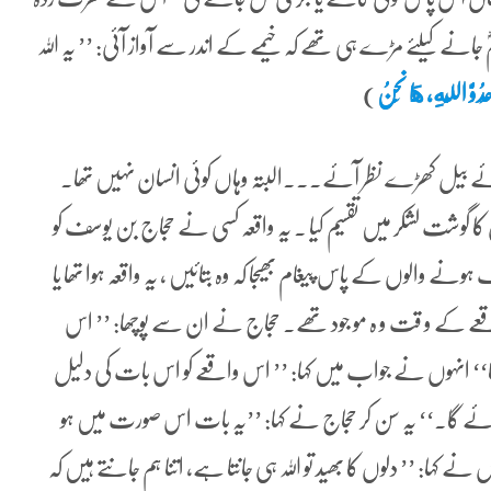
ؓ جانے کیلئے مڑے ہی تھے کہ خیمے کے اندر سے آواز آئی: ’’ یہ اللہ
وُّ اللَّهِ، هَا نَحْنُ
)
ے بیل کھڑے نظر آئے۔۔۔البتہ وہاں کوئی انسان نہیں تھا۔
گوشت لشکر میں تقسیم کیا ۔ یہ واقعہ کسی نے حجاج بن یوسف کو
نے والوں کے پاس پیغام بھیجا کہ وہ بتائیں ، یہ واقعہ ہوا تھا یا
ے و قت و ہ مو جود تھے۔ حجاج نے ان سے پوچھا: ’’ اس
ا‘‘ انہوں نے جواب میں کہا: ’’ اس واقعے کو اس بات کی دلیل
 فرمائے گا۔‘‘ یہ سن کر حجاج نے کہا: ’’یہ بات اس صورت میں ہو
ے کہا: ’’ دلوں کا بھید تو اللہ ہی جانتا ہے، اتنا ہم جانتے ہیں کہ