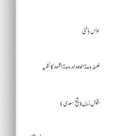
حواس باطنی
فلسفہ وحدۃ الوجود اور وحدۃ الشہود کا نظریہ
اقوال زریں(شیخ سعدی)