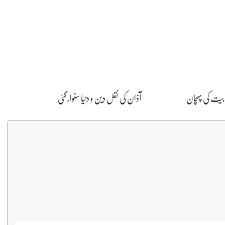
ت کی پہچان
آذان کی نقل دین و دنیا سنوار گئی