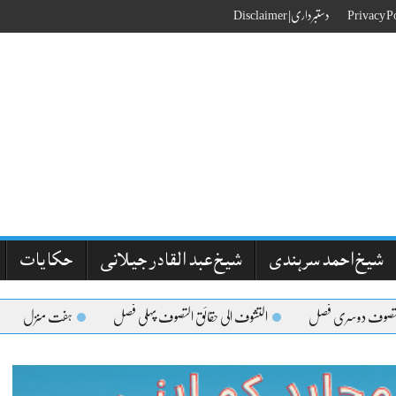
دستبرداری| Disclaimer
شیخ احمد سرہندی
شیخ عبد القادر جیلانی
حکایات
ف دوسری فصل
التشوف الی حقائق التصوف پہلی فصل
ہفت منزل
مقا