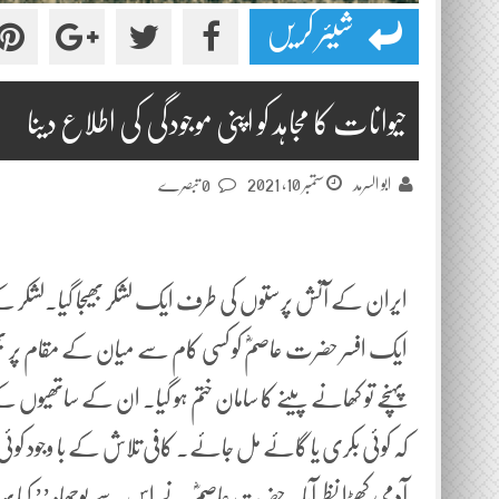
شیئر کریں
حیوانات کا مجاہد کو اپنی موجودگی کی اطلاع دینا
ستمبر 10, 2021
ابو السرمد
0 تبصرے
ایران کے آتش پرستوں کی طرف ایک لشکر بھیجا گیا۔لشکر
ایک افسر حضرت عاصمؓ کو کسی کام سے میان کے مقام پر ب
پہنچے تو کھانے پینے کا سامان ختم ہو گیا۔ ان کے ساتھیوں
کہ کوئی بکری یا گائے مل جائے۔ کافی تلاش کے با وجود کوئی جان
آدمی کھڑا نظر آیا۔ حضرت عاصمؓ نے اس سے پوچھا: ’’ کی