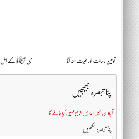
توہین رسالت اور غیرت مند کتا
نبی ﷺ کے اہل بی
اپنا تبصرہ بھیجیں
آپکا ای میل ایڈریس شائع نہیں کیا جائے گا
اپنا تبصرہ لکھیں