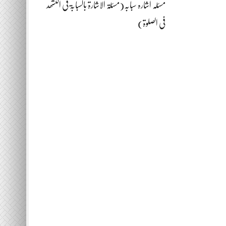
مسئلہ اشارہ سبابہ(مسئلۃ الاشارۃ بالسبابۃ فی التشھد
فی الصلوۃ)