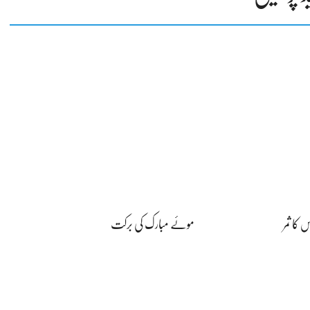
کا ثمر
موئے مبارک کی برکت