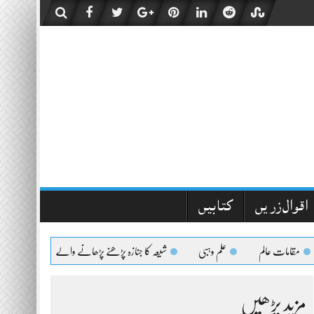
اقوال زریں
کتابیں
مات عالم
علم وہبی
شیعہ کا جنازہ پڑھنے پڑھانے والےکیلئے اعلیٰحضرت کا فتویٰ
مزید پڑھیں