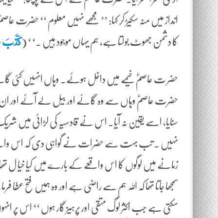
انداز میں منہ سکیڑ کر کہا: ’’ مجھے نہیں معلوم ‘‘ حضرت عاصم
کا دشمن جھوٹ بولتا ہے، ہم یہاں موجود ہیں ۔‘ ‘ (
كَذَبَ عَدُ
حضر ت عاصمؓ خیمے میں داخل ہوئے۔ وہاں انہیں کئی گائ
حضرت عاصمؓ وہاں سے وہ گائے اور بیل لے آئے اور ان کا 
سنایا، اسے یقین نہ آیا۔ اس نے قادسیہ کی لڑائی میں شریک ہو
نہیں ۔ تب بہت سے حضرات نے گواہی دی کہ اس واقعے ک
زمانے میں لوگوں کا اس واقعے کے بارے میں کیا خیا ل تھ
سمجھا جاتا تھا کہ اللہ ہم سے راضی ہے اور وہ ہمیں فتح عطا
سکتی ہے جب اکثر لوگ متقی اور پرہیز گار ہوں ‘‘ اس پر انہوں ن