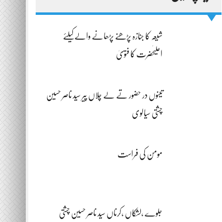
شیعہ کا جنازہ پڑھنے پڑھانے والےکیلئے
اعلیٰحضرت کا فتویٰ
تینوں در حضور تے لے چلاں پیر سید ناصر حسین
چشتی سیالوی
مومن کی فراست
جلوے ،لشکاں ،کرناں سید ناصر حسین چشتی