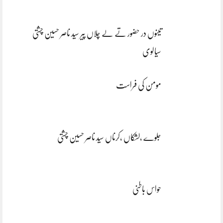
تینوں در حضور تے لے چلاں پیر سید ناصر حسین چشتی
سیالوی
مومن کی فراست
جلوے ،لشکاں ،کرناں سید ناصر حسین چشتی
حواس باطنی