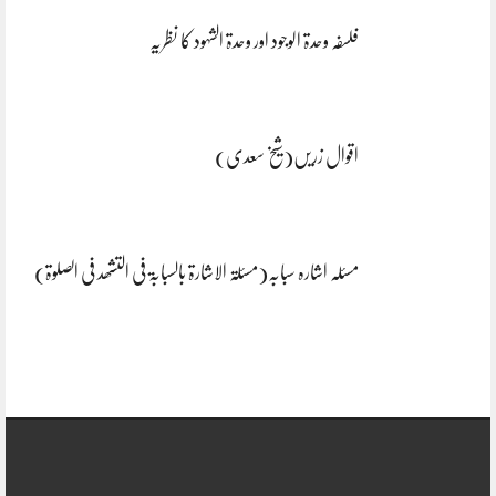
فلسفہ وحدۃ الوجود اور وحدۃ الشہود کا نظریہ
اقوال زریں(شیخ سعدی)
مسئلہ اشارہ سبابہ(مسئلۃ الاشارۃ بالسبابۃ فی التشھد فی الصلوۃ)