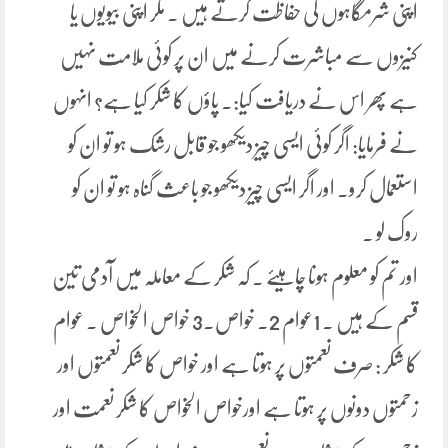
اپنی شرمگاہوں کی حفاظت کرتے ہیں ۔ مگر اپنی بیویوں یا
کنیزوں سے مباشرت کرنے میں ان پر کوئی ملامت نہیں
ہے پھر اس نے دریافت کیا:۔ پاؤں کا شکر کیا ہے؟ انہوں
نے فرمایا: اگر کوئی ایسی چیز دیکھو جو قابل رشک ہو تو ان کو
استعمال کرو۔ اور اگر ایسی چیز دیکھو جو باعث گناہ ہو تو ان کو
روک لو ۔
اور تم کو معلوم ہونا چاہیئے ۔ کہ شکر کے معاملہ میں آدمی تین
قسم کے ہیں ۔ 1عوام 2۔ خواص۔3 خواص الخواص ۔ عوام
کا شکر : صرف نعمتوں پر ہوتا ہے اور خواص کا شکر نعمتوں اور
زحمتوں دونوں پر ہوتا ہے اورخواص الخواص کا شکر نعمت اور