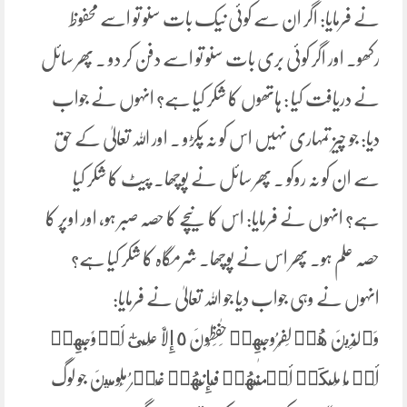
نے فرمایا: اگر ان سے کوئی نیک بات سنو تو اسے محفوظ
رکھو۔ اور اگر کوئی بری بات سنو تو اسے دفن کر دو ۔ پھر سائل
نے دریافت کیا : ہاتھوں کا شکر کیا ہے؟ انہوں نے جواب
دیا: جو چیز تمہاری نہیں اس کو نہ پکڑو ۔ اور اللہ تعالیٰ کے حق
سے ان کو نہ روکو ۔ پھر سائل نے پوچھا۔ پیٹ کا شکر کیا
ہے؟ انہوں نے فرمایا: اس کا نیچے کا حصہ صبر ہو، اور اوپر کا
حصہ علم ہو۔ پھر اس نے پوچھا۔ شرمگاہ کا شکر کیا ہے؟
انہوں نے وہی جواب دیا جو اللہ تعالیٰ نے فرمایا:
وَٱلَّذِينَ هُمۡ لِفُرُوجِهِمۡ حَٰفِظُونَ ٥ إِلَّا عَلَىٰٓ أَزۡوَٰجِهِمۡ
أَوۡ مَا مَلَكَتۡ أَيۡمَٰنُهُمۡ فَإِنَّهُمۡ غَيۡرُ ‌مَلُومِينَ جو لوگ