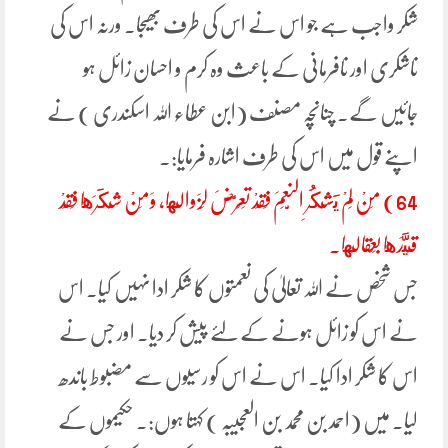
شکر واجب ہے جو اس نے اس کی طرف بھیجا۔ ورنہ اس کی
ناشکری اور نافرمانی کے باعث وہ کرم و احسان زائل ہو
جائیں گے۔ چنانچہ مصنف (ابن عطاء اللہ اسکندری ) نے
اپنے قول میں اس کی طرف اشارہ فرمایا:۔
64) مَنْ لَمْ يَشْكُرِ النِّعَمَ فَقَدْ تَعَرَّضَ لِزَوالِها، وَمَنْ شَكَرَها فَقَدْ
قَيَّدَها بِعِقالِها.
جس شخص نے اللہ تعالیٰ کی نعمتوں کا شکر ادا نہیں کیا۔ اس
نے اس کو زائل ہونے کے لئے پیش کر دیا۔ اور جس نے
اس کا شکر ادا کیا۔ اس نے اس کو رسیوں سے مضبوط باندھ
لیا۔ میں (احمد بن محمد بن العجیبہ ) کہتا ہوں:۔ حکیموں کے