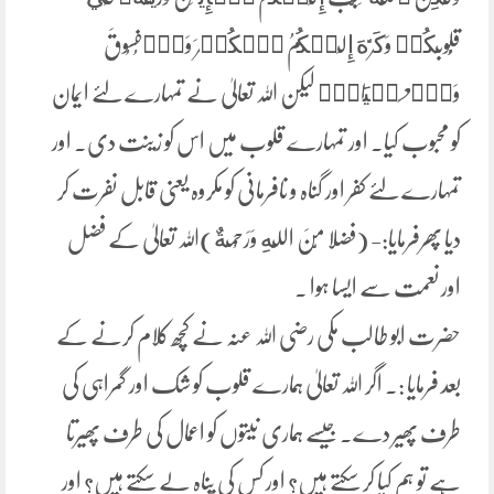
قُلُوبِكُمۡ وَكَرَّهَ إِلَيۡكُمُ ٱلۡكُفۡرَ وَٱلۡفُسُوقَ
وَٱلۡعِصۡيَانَۚ لیکن اللہ تعالیٰ نے تمہارے لئے ایمان
کو محبوب کیا۔ اور تمہارے قلوب میں اس کو زینت دی۔ اور
تمہارے لئے کفر اور گناہ و نافرمانی کو مکروہ یعنی قابل نفرت کر
دیا پھرفرمایا:- (فضلا مِّنَ اللَّهِ وَرَحْمَةٌ)اللہ تعالیٰ کے فضل
اور نعمت سے ایسا ہوا ۔
حضرت ابو طالب مکی رضی اللہ عنہ نے کچھ کلام کرنے کے
بعد فرمایا :۔ اگر اللہ تعالیٰ ہمارے قلوب کو شک اور گمراہی کی
طرف پھیر دے۔ جیسے ہماری نیتوں کو اعمال کی طرف پھیرتا
ہے تو ہم کیا کر سکتے ہیں؟ اور کس کی پناہ لے سکتے ہیں؟ اور