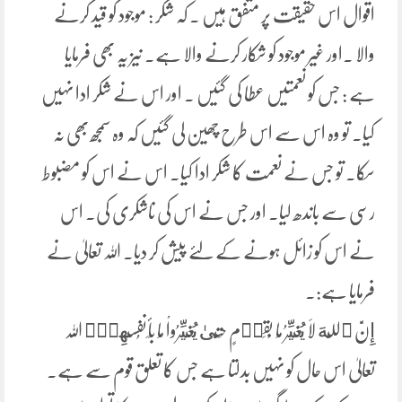
اقوال اس حقیقت پر متفق ہیں ۔ کہ شکر : موجود کو قید کرنے
والا ۔اور غیر موجود کو شکار کرنے والا ہے۔ نیز یہ بھی فرمایا
ہے : جس کو نعمتیں عطا کی گئیں ۔ اور اس نے شکر ادا نہیں
کیا۔ تو وہ اس سے اس طرح چھین لی گئیں کہ وہ سمجھ بھی نہ
سکا۔ تو جس نے نعمت کا شکر ادا کیا۔ اس نے اس کو مضبوط
رسی سے باندھ لیا۔ اور جس نے اس کی ناشکری کی۔ اس
نے اس کو زائل ہونے کے لئے پیش کر دیا۔ اللہ تعالیٰ نے
فرمایا ہے:۔
إِنَّ ٱللَّهَ لَا يُغَيِّرُ مَا بِقَوۡمٍ حَتَّىٰ يُغَيِّرُواْ مَا بِأَنفُسِهِمۡۗ اللہ
تعالیٰ اس حال کو نہیں بدلتا ہے جس کا تعلق قوم سے ہے۔