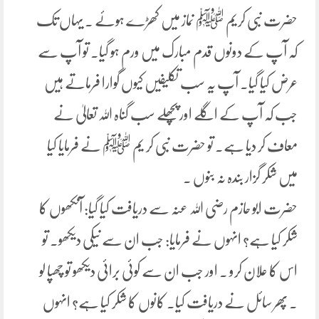
حضرت نبی کریم ﷺ نماز میں کھڑے ہوئے ۔ یہاں تک
کہ آپ کے دونوں قدم مبارک میں ورم ہو گیا۔ تو آپ سے
عرض کیا گیا۔ آپ یہ سب تکلیفیں کیوں گوارا فرماتے ہیں
جب کہ آپ کے اگلے اور پچھلے سب گناہ اللہ تعالیٰ نے
معاف کر دیا ہے۔ تو حضرت نبی کر یم ﷺ نے فرمایا کیا
میں شکر گزار بندہ نہ بنوں ۔
حضرت ابو حازم رضی اللہ عنہ سے دریافت کیا گیا: آنکھوں کا
شکر کیا ہے؟ انہوں نے فرمایا: جب ان سے نیکی دیکھو۔ تو
اس کا علان کرو ۔ اور جب ان سے کوئی برائی دیکھو تو چھپا لو
۔ پھر سائل نے دریافت کیا۔ کانوں کا شکر کیا ہے؟ انہوں