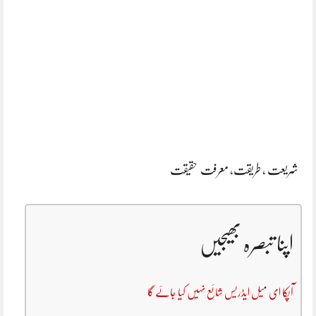
شریعت , طریقت, معرفت حقیقت
اپنا تبصرہ بھیجیں
آپکا ای میل ایڈریس شائع نہیں کیا جائے گا