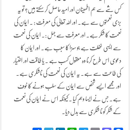
کس شے سے ہم اطمینان اور امید حاصل کر سکتے ہیں؟ تو یہ
بڑی نعمتوں سے ہے۔ اور اللہ تعالیٰ کی معرفت : ۔ ایمان کی
نعمت کا شکر ہے۔ اور معرفت سے جہل :۔ ایمان کی نعمت
سے ایسی غفلت ہے جو سزا کا سبب ہے۔ اور ایمان کا
دعوی اس طرح کرنا وہ معقول کسب ہے ۔ یا طاقت اور اختیار
کی طاعت سے ہے۔ یہ ایمان کی نعمت کی ناشکری ہے۔
اور مجھے ایسے شخص سے ایمان کے سلب ہونے کا خوف
ہے۔ جس نے ایسا وہم کیا ۔ کیونکہ اس نے ایمان کی نعمت
کے شکر کو نا شکری سے بدل دیا۔