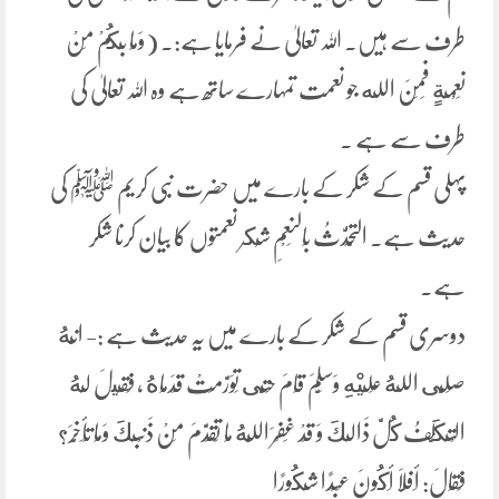
طرف سے ہیں۔ اللہ تعالیٰ نے فرمایا ہے:۔ (وَمَا بِكُمْ مِنْ
نِعْمَةٍ فَمِنَ الله جو نعمت تمہارے ساتھ ہے وہ اللہ تعالیٰ کی
طرف سے ہے ۔
پہلی قسم کے شکر کے بارے میں حضرت نبی کریم ﷺ کی
حدیث ہے۔ التَّحَدُّثُ بِالنَعْمِ شُكر نعمتوں کا بیان کرنا شکر
ہے۔
دوسری قسم کے شکر کے بارے میں یہ حدیث ہے :- انَّهُ
صَلَّى اللهُ عَلَيْهِ وَسَلَّمَ قَامَ حَتَّى تَوَرَّمَتْ قَدَمَاهُ ، فَقِيلَ لَهُ
الْتَكَلَّفُ كُلَّ ذَالِكَ وَ قَدْ غَفَرَ اللَّهُ مَا تَقَدَّمَ مِنْ ذَنْبِكَ وَمَا تَأَخَّرَ؟
فَقَالَ: أَفَلَا أَكُونَ عَبْدًا شَكُورًا