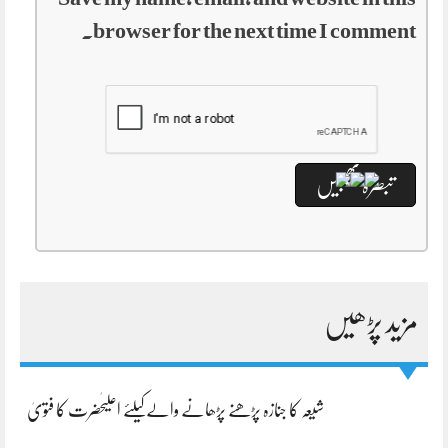
browser for the next time I comment.
مزید پڑھیں
شیعہ کا جنازہ پڑھنے پڑھانے والےکیلئے اعلیٰحضرت کا فتویٰ