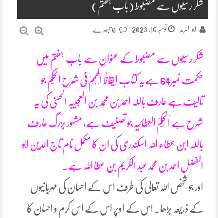
شکر رسیوں سے مضبوط (باب ہفتم)
نومبر 16, 2023
ابو السرمد
0 تبصرے
شکر رسیوں سے مضبوط کے عنوان سے باب ہفتم میں
حکمت نمبر64 ہےیہ کتاب اِیْقَاظُ الْھِمَمْ فِیْ شَرْحِ الْحِکَمْ جو
تالیف ہے عارف باللہ احمد بن محمد بن العجیبہ الحسنی کی یہ
شرح ہے اَلْحِکَمُ الْعِطَائِیَہ ْجو تصنیف ہے، مشہور بزرگ عارف
باللہ ابن عطاء اللہ اسکندری کی ان کا مکمل نام تاج الدین ابو
الفضل احمد بن محمدعبد الکریم بن عطا اللہ ہے۔
اور جو شخص اللہ تعالیٰ کی طرف اس کے احسان کی مہربانیوں
کے ذریعہ بڑھا۔ اس کے اوپر اس کے اس کرم و احسان کا