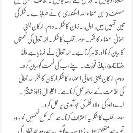
کشادہ ہو جائیں ۔ اور منع سے رک جائیں ۔ لطائف المنن میں
مصنف (ابن عطاء اللہ اسکندری ) نے فرمایا ہے۔ شکر کی
تین قسمیں ہیں: اول:۔ زبان کا شکر ۔ دوم: ارکان یعنی
جسمانی اعضاء کا شکر۔ سوم : قلب کا شکر ۔ اللہ تعالیٰ کی نعمتوں
کا بیان کرنا اور ظاہر کرنا ہے۔ اللہ تعالیٰ نے فرمایا ہے وَأَمَّا
بِنِعۡمَةِ رَبِّكَ فَحَدِّث۔ اپنے رب کی نعمت کو بیان کرو۔
دوم: ارکان یعنی جسمانی اعضاء کا شکر ارکان کا شکر اللہ تعالیٰ
کی اطاعت کے ساتھ عمل کرنا ہے۔ اِعْمَلُو الَ دَاوُدَ شُكْرًا ۔
اےداؤد کی اولاد شکر کی بجا آوری پر عمل کرو۔
سوم : قلب کا شکر یہ اعتراف کرنا ہے ۔ کہ کل نعمتیں خواہ وہ
تم سے متعلق ہوں، یا دوسرےلوگوں سے، وہ اللہ تعالیٰ کی