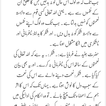
جب تک کہ وہ لوگ اس حال کو نہ بدلیں جس کا تعلق ان
کے نفسوں سے ہے ۔ یعنی اللہ تعالیٰ کسی قوم سے وابستہ
نعمتوں کو نہیں بدلتا ہے۔ جب تک وہ لوگ اپنے نفسوں
سے وابستہ شکر کو نہ بدل دیں۔ اور شکر کا بدلنا: نافرمانی اور
ناشکری میں انکا مشغول ہونا ہے۔
حضرت جنید نے فرمایا ہے:۔ شکر :۔ یہ ہے کہ اللہ تعالیٰ کی
نعمتوں کے ساتھ اس کی نافرمانی نہ کرے۔ اور یہ بھی بیان
کیا گیا ہے۔ شکر : نعمت دینے والے سے اس کی نعمت
کے سبب دل کا خوش ہوتا ہے۔ یہاں تک کہ اس کا اثر
جسم کے اعضاء تک پہنچ جائے ۔ تو وہ احکام کی ادائیگی میں