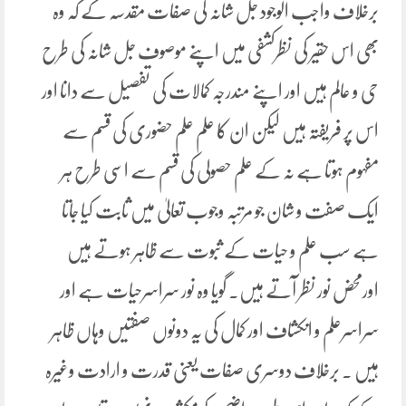
برخلاف واجب الوجود جل شانہ کی صفات مقدسہ کے کہ وہ
بھی اس حقیر کی نظرکشفی میں اپنے موصوف جل شانہ کی طرح
حی و عالم ہیں اور اپنے مندرجہ کمالات کی تفصیل سے دانا اور
اس پر فریفتہ ہیں لیکن ان کا علم علم حضوری کی قسم
سے
مفہوم ہوتا ہے نہ کے علم حصولی کی قسم سے اسی طرح ہر
ایک صفت و شان جو مرتبہ وجوب تعالیٰ میں ثابت کیا جاتا
ہے سب علم و حیات کے ثبوت سے ظاہر ہوتے ہیں
اورمحض نور نظر آتے ہیں۔ گویا وہ نور سراسرحیات ہے اور
سراسرعلم و انکشاف اور کمال کی یہ دونوں صفتیں وہاں ظاہر
ہیں ۔ برخلاف دوسری صفات یعنی قدرت و ارادت وغیرہ