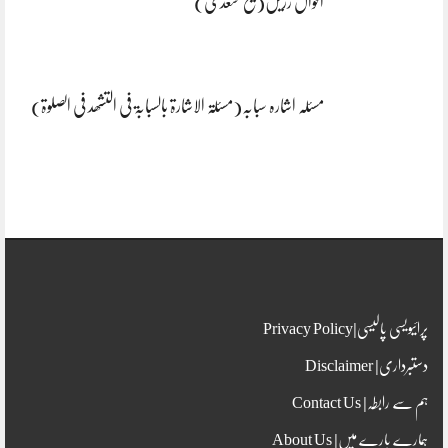
اقوال زریں(شیخ سعدی)
مسئلہ اشارہ سبابہ(مسئلۃ الاشارۃ بالسبابۃ فی التشھد فی الصلوۃ)
پرائیویسی پالیسی|Privacy Policy
دستبرداری| Disclaimer
ہم سے رابطہ| Contact Us
ہمارے بارے میں| About Us