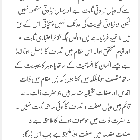
سے کہ وہاں زیادتی ثابت ہے اور یہاں زیادتی متصور نہیں
لیکن وہ زیادتی غیر یت کی حد تک نہیں پہنچاتی اس کےحق
میں لا غیرہ فرمایا ہے پس دونوں جگہ تغائر اعتباری ثابت ہوا
اور قیام متحقق ہوا۔ اس مقام میں اتصاف کا حاصل ہونا ایسا
ہے جیسے انسان کا انسانیت کے ساتھ یا جوہر کا جوہریت کے
ساتھ متصف ہونا بلکہ میں کہتا ہوں کہ جس مقام میں ذات
اقدس اور صفات حقیقیہ مقدسہ ہیں جو حضرت ذات سے
قائم ہیں وہاں صفت و اتصاف کا کوئی ملاحظہ ثابت نہیں ۔
نہ حضرت ذات میں موصوف ہونے کا ملاحظہ ہے نہ
صفات مقدسہ میں صفت ہوناملحوظ ہے جب اس بارگاہ