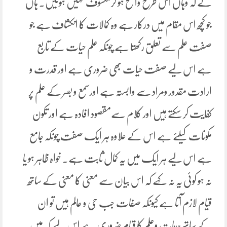
کے کہ وہاں اس طرح واضح ہو کرمکشوف نہیں ہوتیں۔ ہاں
جو کچھ اس مقام میں درکار ہے وہ کمالات کا انکشاف ہے جو
صفت علم سے تعلق رکھتا ہے چونکہ علم حیات کے تابع
ہے اس لیے صفت حیات بھی ضروری ہے اور قدرت و
ارادت مقدور ومراد سے وابستہ ہے اورسمع و بصر کے علم پر
کفایت کر سکتے ہیں اور کلام سےمقصود افادہ ہے اور تکون
مکونات کیلئے ہے اس کے علاوہ ہر ایک صفت چونکہ جامع
ہے اس لیے ہر ایک میں یہ کمال ثابت ہے۔ خواہ ظاہر ہو یا
نہ ہو کوئی یہ نہ کہے کہ اس بیان سے معنی کا معنی کے ساتھ
قیام لازم آتا ہے کیونکہ صفات جب حی و عالم ہیں تو ان
کے ساتھ حيات وعلم کا قیام ضروری ہے اس لیے کہ میں