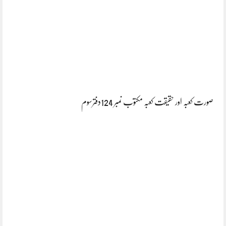
صورت کعبہ اور حقیقت کعبہ مکتوب نمبر 124دفترسوم