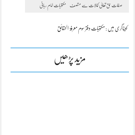
صفات حق تعالیٰ کمالات سے متصف
مکتوبات امام ربانی
کیٹاگری میں :
مکتوبات دفتر سوم معرفۃ الحقائق
مزید پڑھیں