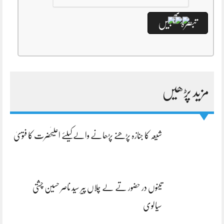
مزید پڑھیں
شیعہ کا جنازہ پڑھنے پڑھانے والےکیلئے اعلیٰحضرت کا فتویٰ
تینوں در حضور تے لے چلاں پیر سید ناصر حسین چشتی
سیالوی