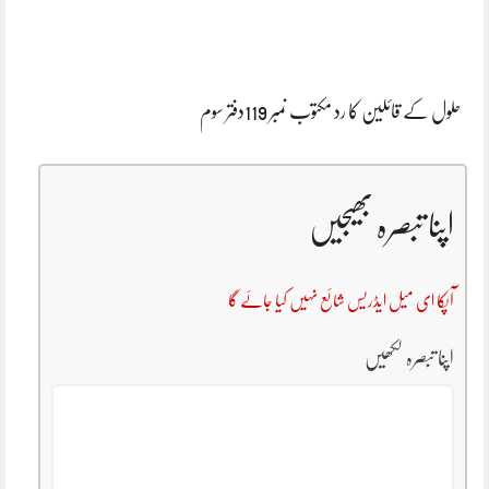
حلول کے قائلین کا رد مکتوب نمبر 119دفتر سوم
اپنا تبصرہ بھیجیں
آپکا ای میل ایڈریس شائع نہیں کیا جائے گا
اپنا تبصرہ لکھیں