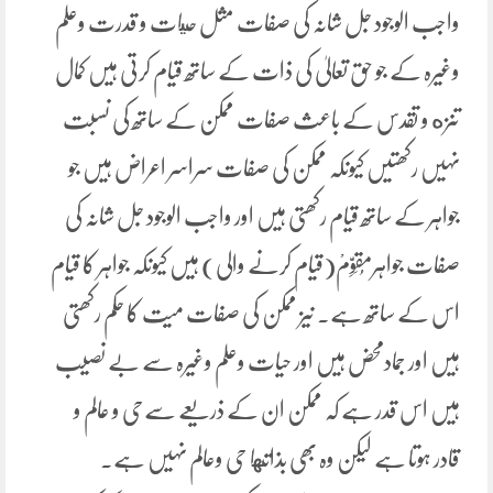
واجب الوجود جل شانہ کی صفات مثل حيات و قدرت وعلم
وغیرہ کے جو حق تعالیٰ کی ذات کے ساتھ قیام کرتی ہیں کمال
تنزه و تقدس کے باعث صفات ممکن کے ساتھ کی نسبت
نہیں رکھتیں کیونکہ ممکن کی صفات سراسر اعراض ہیں جو
جواہر کے ساتھ قیام رکھتی ہیں اور واجب الوجود جل شانہ کی
صفات جواہرمُقَوِّمْ(قیام کرنے والی) ہیں کیونکہ جواہر کا قیام
اس کے ساتھ ہے۔ نیز ممکن کی صفات میت کا حکم رکھتی
ہیں اور جمادمحض ہیں اور حیات وعلم وغیرہ سے بے نصیب
ہیں اس قدر ہے کہ ممکن ان کے ذریعے سےحی و عالم و
قادر ہوتا ہے لیکن وہ بھی بذاتها حی وعالم نہیں ہے۔