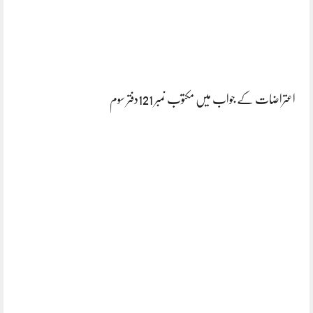
اعتراضات کے جواب میں مکتوب نمبر 121دفتر سوم