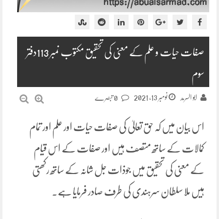
صفات حیات و علم کے معنی کی تحقیق مکتوب نمبر 113دفتر
سوم
نومبر 13, 2021
ابو السرمد
0 تبصرے
اس بیان میں کہ حق تعالیٰ کی صفات حیات اور علم اور تمام
کمالات کے ساتھ متصف ہیں اور صفات کے اس قیام
کے معنی کی تحقیق میں جوذات جل شانہ کے ساتھ رکھتی
ہیں ملا سلطان سرہندی کی طرف صادر فرمایا ہے۔