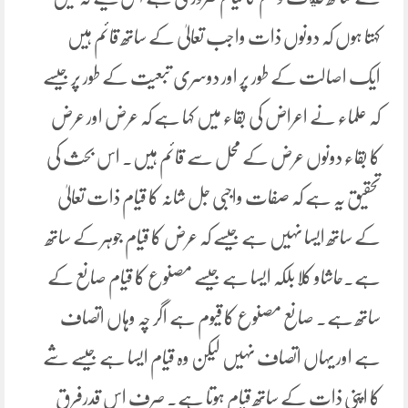
کہتا ہوں کہ دونوں ذات واجب تعالیٰ کے ساتھ قائم ہیں
ایک اصالت کے طور پر اور دوسری تبعیت کے طور پر جیسے
کہ علماء نے اعراض کی بقاء میں کہا ہے کہ عرض اور عرض
کا بقاء دونوں عرض کے محل سے قائم ہیں۔ اس بحث کی
تحقیق یہ ہے کہ صفات واجبی جل شانہ کا قیام ذات تعالیٰ
کے ساتھ ایسا نہیں ہے جیسے کہ عرض کا قیام جوہر کے ساتھ
ہے۔حاشاو کلا بلکہ ایسا ہے جیسے مصنوع کا قیام صانع کے
ساتھ ہے۔ صانع مصنوع کا قیوم ہے اگر چہ وہاں اتصاف
ہے اور یہاں اتصاف نہیں لیکن وہ قیام ایسا ہے جیسے شے
کا اپنی ذات کے ساتھ قیام ہوتا ہے۔ صرف اس قدرفرق