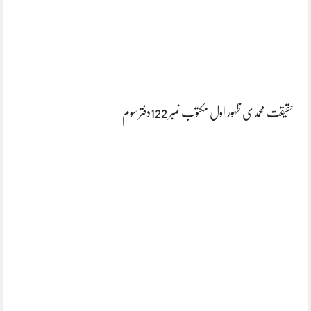
حقیقت محمدی ظہور اول مکتوب نمبر 122دفتر سوم