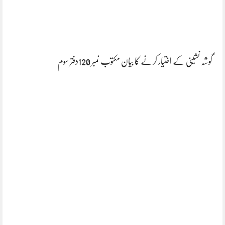
گوشہ نشینی کے اختیار کرنے کا بیان مکتوب نمبر 120دفتر سوم