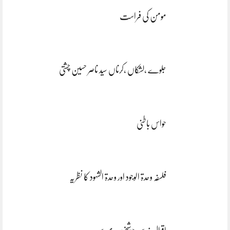
مومن کی فراست
جلوے ،لشکاں ،کرناں سید ناصر حسین چشتی
حواس باطنی
فلسفہ وحدۃ الوجود اور وحدۃ الشہود کا نظریہ