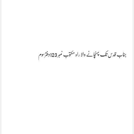
جناب قدس تک پہنچانے والا راہ مکتوب نمبر 123دفترسوم