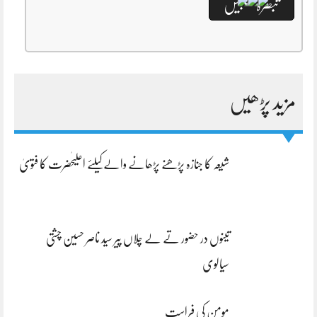
مزید پڑھیں
شیعہ کا جنازہ پڑھنے پڑھانے والےکیلئے اعلیٰحضرت کا فتویٰ
تینوں در حضور تے لے چلاں پیر سید ناصر حسین چشتی
سیالوی
مومن کی فراست