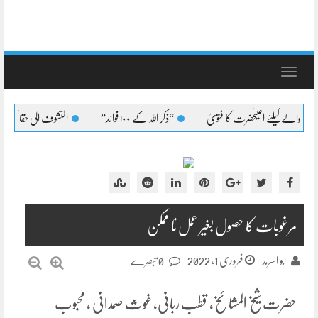
Toggle
navigation
ئے اعلیٰحضرت کا فتویٰ
“ذکر اللہ کے ۱۰۰ فوائد”
التشوف الی حقائق التصوف لطائف
مرغوبات کا حصول بغیر عمل نا ممکن
فروری 1, 2022
ابو السرمد
0 تبصرے
حضرت شیخ المشائخ، قطب ربانی، غوث صمدانی ، محبوب