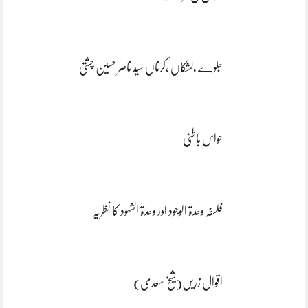
جلوے ،لشکاں ،کرناں سید ناصر حسین چشتی
حواس باطنی
فلسفہ وحدۃ الوجود اور وحدۃ الشہود کا نظریہ
اقوال زریں(شیخ سعدی)