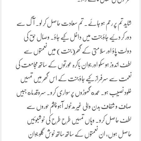
شاید تم پر رحم ہو جائے۔ تم سعادت حاصل کر لو۔ آگ سے
دور کر دئیے جاؤ جنت میں داخل کیے جاؤ۔ وصال حق کی
دولت پاؤ اور سلامتی کے گھر(جنت) میں نعمتوں سے
لطف اندوز ہو سکو اور جوان باکرہ عورتوں کے ساتھ مجامعت کی
نعمت سے سرفراز کیے جاؤ جنت کے اس گھر میں تمہیں
خلود نصیب ہو۔ عمده گھوڑوں پر سواری کرو۔ سروقدماه جبیں
صاف و شفاف بدن والی غیر مدخولہ آہو چشم حوروں سے
لطف حاصل کرو۔ وہاں تمہیں طرح طرح کی خوشبوئیں
حاصل ہوں، ان نعمتوں کے ساتھ ساتھ خوش گلو جوان