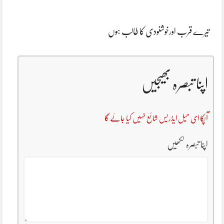
تیرے قرب اورخوشنودی کا طالب ہوں
اپنا تبصرہ بھیجیں
آپکا ای میل ایڈریس شائع نہیں کیا جائے گا
اپنا تبصرہ لکھیں