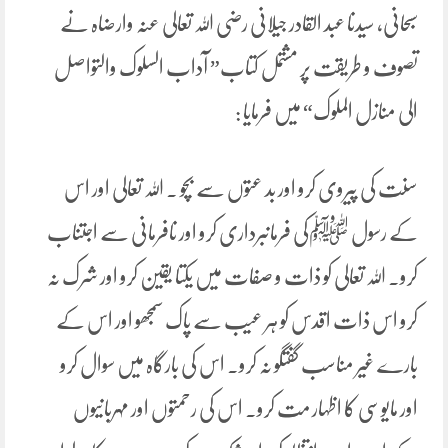
سبحانی، سیدنا عبد القادر جیلانی رضی اللہ تعالی عنہ وارضاہ نے
تصوف و طریقت پر مشتمل کتاب” آداب السلوک والتواصل
الی منازل الملوک“ میں فرمایا :
سنت کی پیروی کرو اور بد عتوں سے بچو ۔ اللہ تعالی اور اس
کے رسول ﷺکی فرمانبرداری کرو اور نافرمانی سے اجتناب
کرو۔ اللہ تعالی کو ذات و صفات میں یکتا یقین کرو اور شرک نہ
کرو اس ذات اقدس کو ہر عیب سے پاک سمجھو اور اس کے
بارے غیر مناسب گفتگو نہ کرو۔ اس کی بارگاہ میں سوال کرو
اور مایوسی کا اظہار مت کرو۔ اس کی رحمتوں اور مہربانیوں