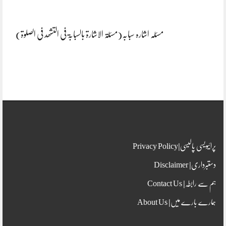
مسئلہ اشارہ سبابہ(مسئلۃ الاشارۃ بالسبابۃ فی التشھد فی الصلوۃ)
پرائیویسی پالیسی|Privacy Policy
دستبرداری| Disclaimer
ہم سے رابطہ| Contact Us
ہمارے بارے میں| About Us