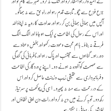
کے امید وار رہو انتظار کرو اور شک نہ کرو۔ صبر سے کام لو اور
جزع فزع سے بچو۔ ثابت قدم رہو اور راہ حق سے نہ بھاگو۔
آپس میں بھائی بھائی بن کر رہو اور عداوت کا رویہ نہ اپناؤ اللہ
اور اس کے رسول کی اطاعت پر ایک ہو جاؤ اور الگ الگ
فرقے نہ بناؤ۔ باہم محبت و مودت رکھو اور بغض و عناد سے
دور رہو۔ گناہوں سے مجتنب اور پاک ر ہو اور نافرمانی کی گندگی
سے عصمت کو آلودہ نہ ہونے دو۔ اپنے پروردگار کی اطاعت
و فرمانبرداری سے حقیقی زیب و زینت حاصل کرو اور اس
کے در رحمت سے منہ نہ پھیرو۔ اسی کی چوکھٹ پر سر نیاز
رکھ دو۔ توبہ کرنے میں دیر نہ کرو اور رات دن اپنی خطاؤں اور
لغزشوں کی معافی مانگتے رہو۔