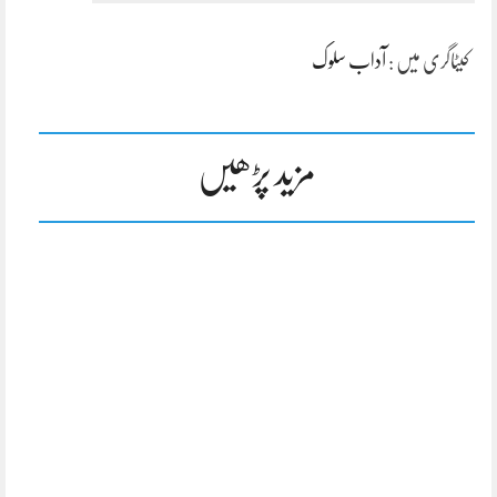
کیٹاگری میں :
آداب سلوک
مزید پڑھیں