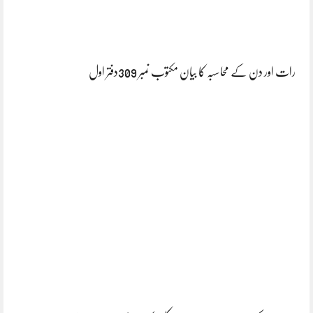
رات اور دن کے محاسبہ کا بیان مکتوب نمبر 309دفتر اول