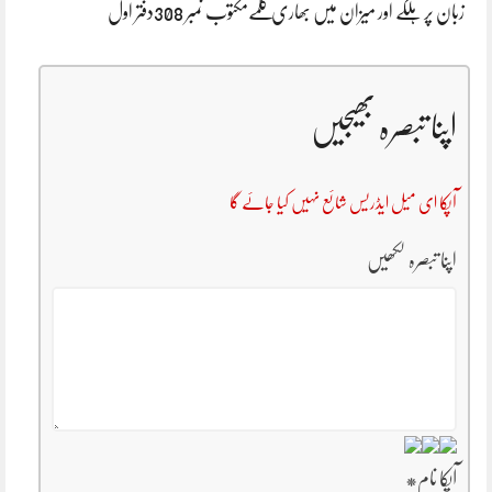
زبان پر ہلکے اور میزان میں بھاری کلمےمکتوب نمبر 308دفتر اول
اپنا تبصرہ بھیجیں
آپکا ای میل ایڈریس شائع نہیں کیا جائے گا
اپنا تبصرہ لکھیں
آپکا نام
*