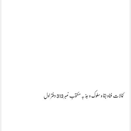
کمالات فناو بقا و سلوک و جذ بہ مکتوب نمبر 313 دفتر اول