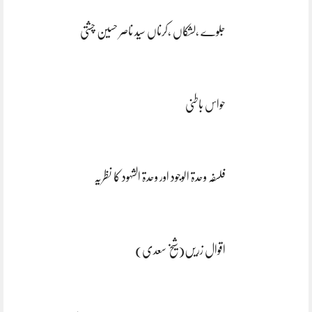
جلوے ،لشکاں ،کرناں سید ناصر حسین چشتی
حواس باطنی
فلسفہ وحدۃ الوجود اور وحدۃ الشہود کا نظریہ
اقوال زریں(شیخ سعدی)