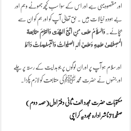
اور مقصودیہی ہے اور اس کے سوا سب کچھ جھوٹے وہم اور
بے ہودہ خیالات ہیں ۔ حق تعالیٰ آپ کو اور ہم کو ان سے
بچائے۔
وَالسَّلَامُ عَلَى مَنِ اتَّبَعَ الْهُدَى
وَالتَزَمَ مُتَابَعَةَ
المُصطَفىٰ عَلَيهِ وَعَليٰ اٰلِہٖ الصَّلَواتُ وَالتَّسلِيمَاتُ دَائِمًا
اور سلام ہو آپ پر اوران لوگوں پر جو ہدایت کے رستہ پر چلے
اور جنہوں نے حضرت محمدﷺکی متابعت کو لازم پکڑا۔
مکتوبات حضرت مجدد الف ثانی دفتر اول(حصہ دوم)
صفحہ71ناشر ادارہ مجددیہ کراچی