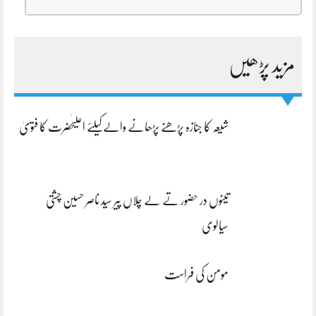
مزید پڑھیں
شیعہ کا جنازہ پڑھنے پڑھانے والےکیلئے اعلیٰحضرت کا فتویٰ
تینوں در حضور تے لے چلاں پیر سید ناصر حسین چشتی
سیالوی
مومن کی فراست