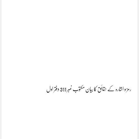
رمز و اشارہ کے حقائق کا بیان مکتوب نمبر 311 دفتر اول