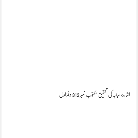
اشاره سبابہ کی تحقیق مکتوب نمبر 312 دفتراول