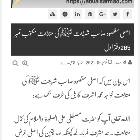
اصلی مقصود صاحب شریعت ﷺ کی متابعت مکتوب نمبر
205دفتر اول
نومبر 19, 2021
ابو السرمد
0 تبصرے
اس بیان میں کہ اصلی مقصود صاحب شریعت ﷺ کی
متابعت خواجہ محمد اشرف کا بلی کی طرف لکھا ہے:
الله تعالیٰ آپ کو حضرت مصطفی علی الصلوة والسلام کی کمال
متابعت سے مشرف فرمائے کیونکہ صد یقین کی اصلی غرض