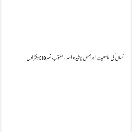
انسان کی جامعیت اور بعض پوشیده اسرار مکتوب نمبر 310دفتر اول