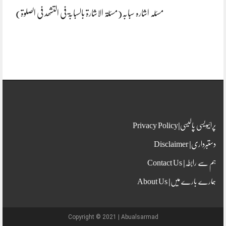
مسئلہ اشارہ سبابہ(مسئلۃ الاشارۃ بالسبابۃ فی التشھد فی الصلوۃ)
پرائیویسی پالیسی|Privacy Policy
دستبرداری| Disclaimer
ہم سے رابطہ| Contact Us
ہمارے بارے میں| About Us
Copyright © 2021 | Abualsarmad