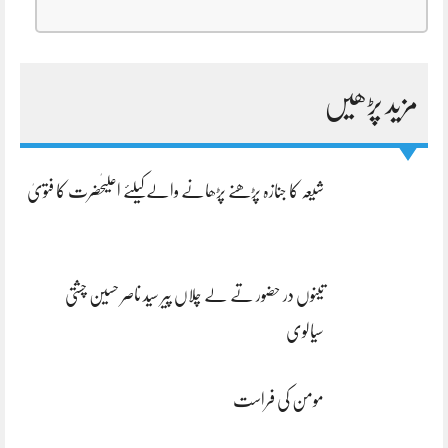
مزید پڑھیں
شیعہ کا جنازہ پڑھنے پڑھانے والےکیلئے اعلیٰحضرت کا فتویٰ
تینوں در حضور تے لے چلاں پیر سید ناصر حسین چشتی
سیالوی
مومن کی فراست