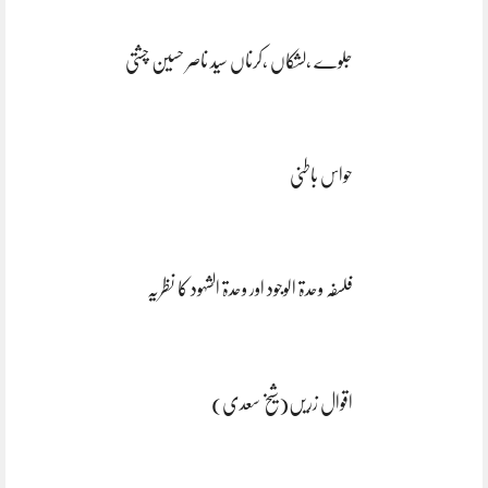
جلوے ،لشکاں ،کرناں سید ناصر حسین چشتی
حواس باطنی
فلسفہ وحدۃ الوجود اور وحدۃ الشہود کا نظریہ
اقوال زریں(شیخ سعدی)