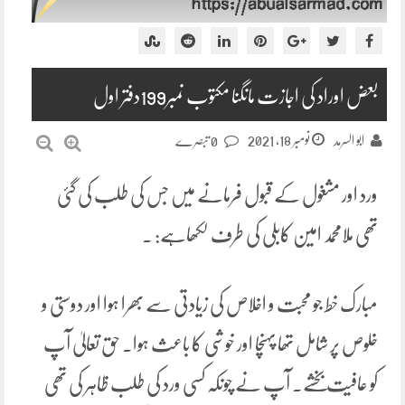
بعض اوراد کی اجازت مانگنا مکتوب نمبر199دفتر اول
نومبر 18, 2021
ابو السرمد
0 تبصرے
ورد اور مشغول کے قبول فرمانے میں جس کی طلب کی گئی
تھی ملامحمد امین کابلی کی طرف لکھاہے: ۔
مبارک خط جو محبت و اخلاص کی زیادتی سے بھرا ہوا اور دوستی و
خلوص پر شامل تھا پہنچا اور خوشی کا باعث ہوا۔ حق تعالیٰ آپ
کو عافیت بخشے۔ آپ نے چونکہ کسی ورد کی طلب ظاہر کی تھی