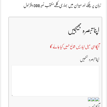
زبان پر ہلکے اور میزان میں بھاری کلمےمکتوب نمبر 308دفتر اول
اپنا تبصرہ بھیجیں
آپکا ای میل ایڈریس شائع نہیں کیا جائے گا
اپنا تبصرہ لکھیں
آپکا نام
*