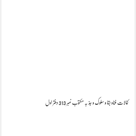
کمالات فناو بقا و سلوک و جذ بہ مکتوب نمبر 313 دفتر اول