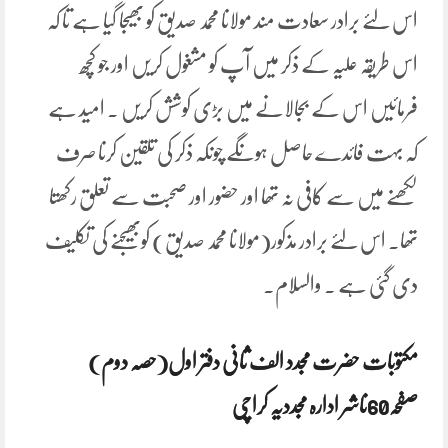
اس لئے برادر سعادت مند مولانا محمد صدیق کو بھیجا گیا ہے تا کہ
اس طریقہ علیہ کے ذکر میں آپ کو مشغول کریں اور جو کچھ
فرمائیں اس کے بجالانے میں بڑی کوشش کریں ۔ امید ہے
کہ بہت فائدے حاصل ہونگے چونکہ ذکر کی تلقین کرنا صرف
لکھنے میں سے کافی نہ تھا اور حضور اور صحبت سے تعلق رکھتا
تھا۔ اس لئے برادر مذکور(مولانا محمد صدیق) کوبھیجنے کی تکلیف
دی گئی ہے ۔ والسلام۔
مکتوبات حضرت مجدد الف ثانی دفتر اول(حصہ دوم)
صفحہ60ناشر ادارہ مجددیہ کراچی