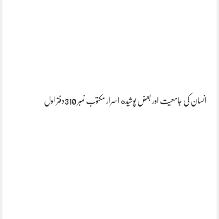
انسان کی جامعیت اور بعض پوشیده اسرار مکتوب نمبر 310دفتر اول