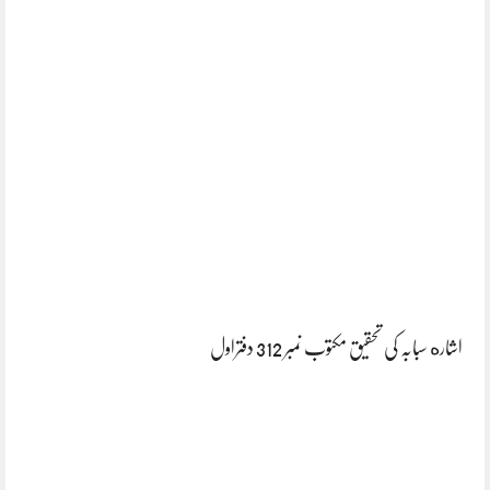
اشاره سبابہ کی تحقیق مکتوب نمبر 312 دفتراول