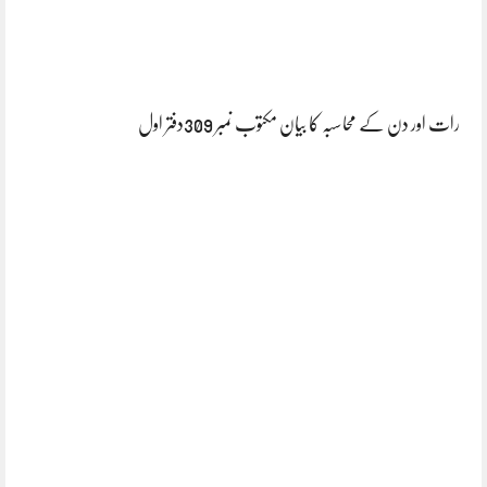
رات اور دن کے محاسبہ کا بیان مکتوب نمبر 309دفتر اول