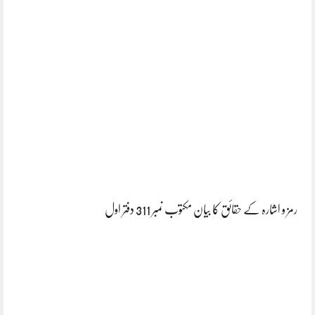
رمز و اشارہ کے حقائق کا بیان مکتوب نمبر 311 دفتر اول