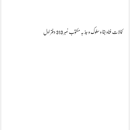
کمالات فناو بقا و سلوک و جذ بہ مکتوب نمبر 313 دفتر اول