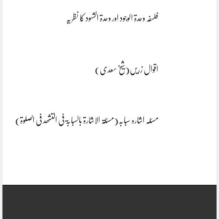
فلسفہ وحدۃ الوجود اور وحدۃ الشہود کا نظریہ
اقوال زریں(شیخ سعدی)
مسئلہ اشارہ سبابہ(مسئلۃ الاشارۃ بالسبابۃ فی التشھد فی الصلوۃ)