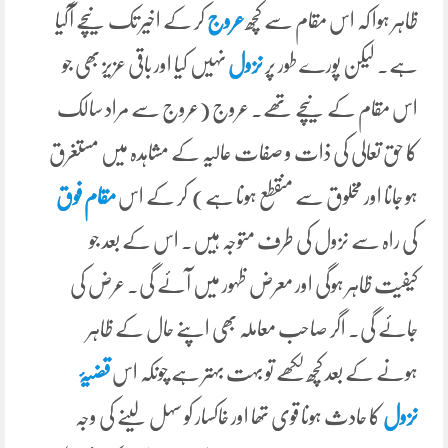
ظاہر ہوا کہ اس مقام سے کچھ
عروج
کر کے اخیر تک نیچے آگیا
ہے۔ لیکن پورے طور پر
نزول
نہیں کیا اور باقی عزیز بھی جو
اس مقام کے نیچے تھے۔ عروج (عروج سے مراد سالک
کا حق تعالی کی ذات و صفات عالیہ کے مشاہدہ میں مستغرق
ہو جانا اور مخلوق سے منقطع ہونا ہے) کر کے اس
مقام فوق
کی راہ سے نزول کی طرف متوجہ ہیں۔ اس کے بعد جو
کیفیت ظاہر ہوگی اور معرض ظہور میں آئے گی۔ عرض کی
جائے گی۔ اگر صاحب معاملہ بھی اپنے حال کے ظاہر
ہونے کے بعد کچھ لکھے تو بہت بہتر ہے چونکہ اس
قضیۂ
نزول
کا حادث ہونا قوی تھا اور خاکسار کو سہل لینے کی وجہ