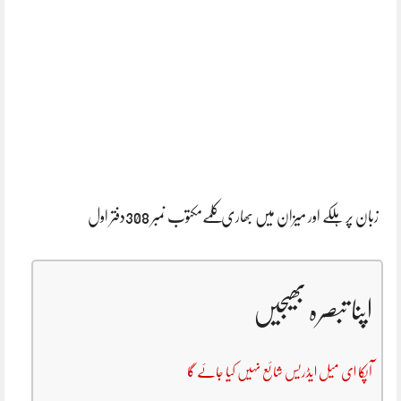
زبان پر ہلکے اور میزان میں بھاری کلمےمکتوب نمبر 308دفتر اول
اپنا تبصرہ بھیجیں
آپکا ای میل ایڈریس شائع نہیں کیا جائے گا