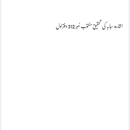
اشاره سبابہ کی تحقیق مکتوب نمبر 312 دفتراول