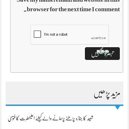
browser for the next time I comment.
مزید پڑھیں
شیعہ کا جنازہ پڑھنے پڑھانے والےکیلئے اعلیٰحضرت کا فتویٰ