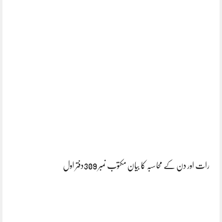
رات اور دن کے محاسبہ کا بیان مکتوب نمبر 309دفتر اول