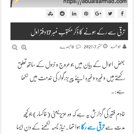
ترقی سے رکے ہونے کا ذکر مکتوب نمبر 17دفتر اول
ستمبر 7, 2021
ابو السرمد
0 تبصرے
بعض احوال کے بیان میں جو عروج و نزول کے ساتھ تعلق
رکھتے ہیں وغیرہ وغیرہ اپنے پیر بزرگوار کی خدمت میں لکھا
ہے:۔
خادم فقیر کی گزارش یہ ہے کہ وہ عزیز یعنی (خاکسار) جو کچھ
مدت سے
ترقی سے رکا
ہوا تھا۔ نیاز نامہ لکھنے کے دن ایسا