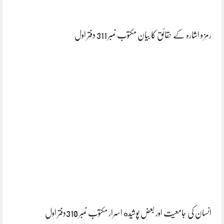
رمز و اشارہ کے حقائق کا بیان مکتوب نمبر 311 دفتر اول
انسان کی جامعیت اور بعض پوشیده اسرار مکتوب نمبر 310دفتر اول