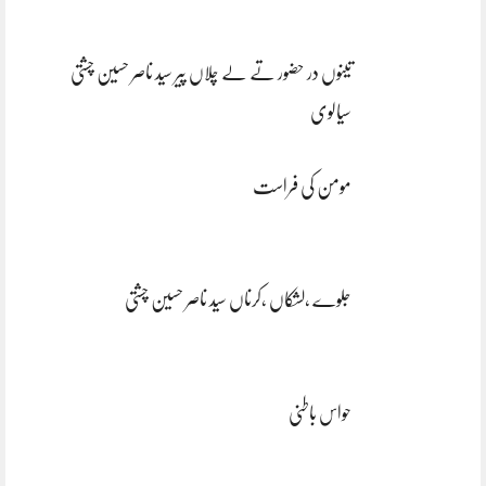
تینوں در حضور تے لے چلاں پیر سید ناصر حسین چشتی
سیالوی
مومن کی فراست
جلوے ،لشکاں ،کرناں سید ناصر حسین چشتی
حواس باطنی