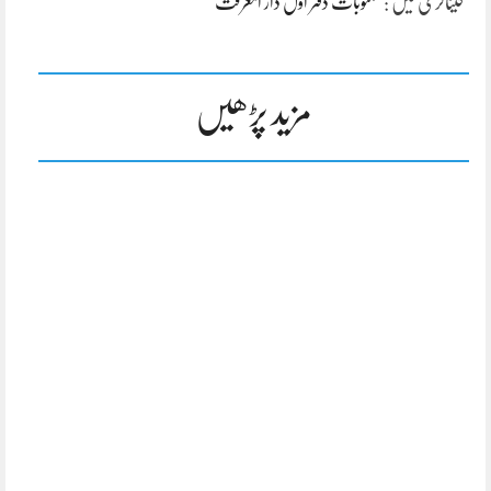
کیٹاگری میں :
مکتوبات دفتر اول دار المعرفت
مزید پڑھیں