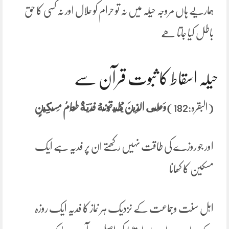
ہماریے ہاں مروجہ حیلہ میں نہ تو حرام کو حلال اور نہ کسی کا حق
باطل کیا جاتا ھے
حیلہ اسقاط کا ثبوت قرآن سے
(البقرہ:182)
وَعَلَى الَّذِينَ يُطِيقُونَهُ فِدْيَةٌ طَعَامُ مِسْكِينٍ
اور جو روزے کی طاقت نہیں رکھتے ان پر فدیہ ہے ایک
مسکین کا کھانا
اہل سنت وجماعت کے نزدیک ہر نماز کا فدیہ ایک روزہ