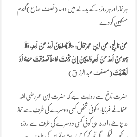
ہر نماز اور ہر روزہ کے بدلے میں دو مد (نصف صاع)گندم
مسکین کو دے
عَنْ نَافِعٍ، عَنِ ابْنِ عُمَرَ قَالَ: «لَا يُصَلِّيَنَّ أَحَدٌ عَنْ أَحَدٍ، وَلَا
يَصُومَنَّ أَحَدٌ عَنْ أَحَدٍ وَلَكِنْ إِنْ كُنْتَ فَاعِلًا تَصَدَّقْتَ عَنْهُ أَوْ
أَهْدَيْتَ
(مصنف عبد الرزاق)
حضرت نافع سے روایت ہے کہ حضرت ابن عمر رضی اللہ
عنہما نے فرمایا: “کوئی شخص کسی دوسرے کی طرف سے نماز
نہ پڑھے، اور نہ ہی کوئی کسی دوسرے کی طرف سے روزہ
رکھے۔ لیکن اگر تم کچھ کرنا چاہتے ہو تو اس کی طرف سے