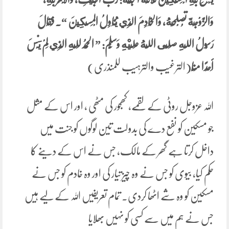
وَالزَّوْجَةَ تُصْلِحُهُ، وَالْخَادِمَ الَّذِي يُنَاوِلُ الْمِسْكِينَ “. فَقَالَ
رَسُولُ اللَّهِ صَلَّى اللَّهُ عَلَيْهِ وَسَلَّمَ: ” الْحَمْدُ لِلَّهِ الَّذِي ‌لَمْ ‌يَنْسَ
‌أَحَدًا ‌مِنَّا
(الترغیب والترہیب للمنذری)
اللہ عزوجل روٹی کے لقمے، کھجور کی مٹھی ، اور اس کے مثل
جو مسکین کو نفع دے کی بدولت تین لوگوں کو جنت میں
داخل کرتا ہے گھر کے مالک، جس نے اس کے دینے کا
حکم کیا، بیوی کو جس نے وہ چیز تیار کی اور وہ خادم کو جس نے
مسکین کو وہ شے اٹھا کردی۔ تمام تعریفیں اللہ کے لیے ہیں
جس نے ہم میں سے کسی کو نہیں بھلایا