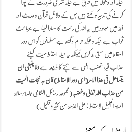
حیلہ اور دھوکہ میں فرق ہےحیلہ شرعی ضرورت کے پورا
کرنے کی تدبیر کو کہتے ہیں جس کے دلائل قرآن و حدیث اور
فقہ میں موجود ہیں یہ اللہ کی رحمت کا سہارا لینا ہے جوباعث
ثواب ہے جبکہ دھوکہ حرام و گناہ ہےمسلمانوں کو اس دور
اسقاط میں سستی نہ کریں کیونکہ یہ حیلہ اسقاط میت کیلئے
عذاب قبر، غضب الہی سے بچنے کا ذریعہ ہے
ولا ینبغی ان
یتساھل فی ھذا الامر(ای دور الاسقاط)فان بہ نجات المیت
من عذاب اللہ تعالیٰ وغضبہ
(مجموعہ رسائل الشامی جلد 1رسالۃ
المنۃ الجلیل لاسقاط ما علی الذمۃ من کثیر و قلیل)