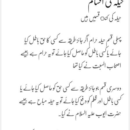
حیلہ کی اقسام
حیلہ کی کئ قسمیں ہیں
پہلی قسم حیلہ حرام اگر جائز طریقہ سے کسی کا حق باطل کیا
جائے یا کسی باطل کو حاصل کیا جائے تو یہ حرام ہے جیسے
اصحاب السبت نے کیا تھا
دوسری قسم جو جائز طریقہ سے کسی حق کو حاصل کیا جائے یا
کسی باطل اور ظلم کو دفع کیا جائے تو یہ حیلہ مباح ہے جیسے
حضرت ایوب علیہ السلام نے کیا۔