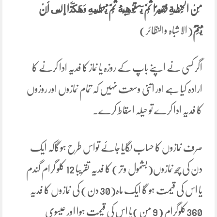
مِنْ الْحِنْطَةِ فَقِيرًا ثُمَّ يَسْتَوْهِبُهُ ثُمَّ يُعْطِيهِ وَهَكَذَا إلَى أَنْ
يُتِمَّ
(الاشباہ والنظائر)
اگر کسی نے اپنے باپ کے روزہ یا نماز کا فدیہ ادا کرنے کا
ارادہ کیا ہے اور اتنی وسعت نہیں کہ تمام نمازوں اور روزوں
کا فدیہ ادا کرے تو حیلہ اسقاط کرے۔
صرف نمازوں کا حساب لگایا جائے تواس طرح ہوگاکہ ایک
دن کی چھ نمازوں(بشمول وتر) کا فدیہ تقریبا 12 کلو گرام گندم
یا اس کی قیمت ہو گا ایک ماہ(30 دن) کی نمازوں کا فدیہ
360کلوگرام (9 من)یا اس کی قیمت ہوا اور عیسوی