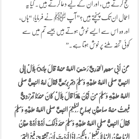
حج کرتے ہیں، اور ان کے لیے دعا کرتے ہیں۔ کیا یہ
اعمال ان تک پہنچتے ہیں؟” آپ ﷺ نے فرمایا: “ہاں،
اور وہ اس سے ایسے خوش ہوتے ہیں جیسے تم میں سے
کوئی تحفہ ملنے پر خوش ہوتا ہے۔”
عَنْ أَبی سَعِيدٍ الْخُدْرِيَّ رَضِيَ اللَّهُ عَنْهُ قَالَ جَائَ بِلَالٌ إِلَی
النَّبِيِّ صَلَّی اللَّهُ
عَلَيْهِ وَسَلَّمَ بِتَمْرٍ بَرْنِيٍّ فَقَالَ لَهُ النَّبِيُّ صَلَّی
اللَّهُ عَلَيْهِ وَسَلَّمَ مِنْ أَيْنَ هَذَا قَالَ بِلَالٌ کَانَ عِنْدَنَا تَمْرٌ رَدِيٌّ
فَبِعْتُ مِنْهُ صَاعَيْنِ بِصَاعٍ لِنُطْعِمَ النَّبِيَّ صَلَّی اللَّهُ عَلَيْهِ وَسَلَّمَ
فَقَالَ النَّبِيُّ صَلَّی اللَّهُ عَلَيْهِ وَسَلَّمَ عِنْدَ ذَلِکَ أَوَّهْ أَوَّهْ عَيْنُ
الرِّبَا عَيْنُ الرِّبَا لَا تَفْعَلْ وَلَکِنْ إِذَا أَرَدْتَ أَنْ تَشْتَرِيَ فَبِعْ التَّمْرَ