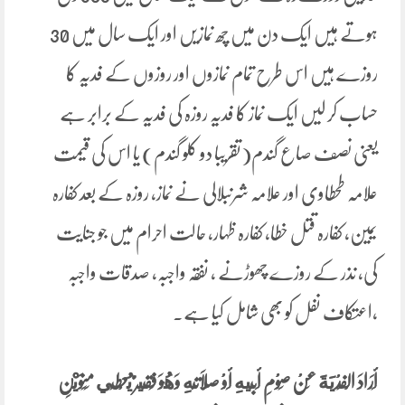
ہوتے ہیں ایک دن میں چھ نمازیں اور ایک سال میں 30
روزے ہیں اس طرح تمام نمازوں اور روزوں کے فدیہ کا
حساب کر لیں ایک نماز کا فدیہ روزہ کی فدیہ کے برابر ہے
یعنی نصف صاع گندم(تقریبا دو کلو گندم) یا اس کی قیمت
علامہ طحطاوی اور علامہ شرنبلالی نے نماز، روزہ کے بعد کفارہ
یمین، کفارہ قتل خطا، کفارہ ظہار، حالت احرام میں جو جنایت
کی، نذر کے روزے چھوڑنے ، نفقہ واجبہ، صدقات واجبہ
،اعتکاف نفل کو بھی شامل کیا ہے۔
أَرَادَ ‌الْفِدْيَةَ عَنْ صَوْمِ أَبِيهِ أَوْ صَلَاتِهِ وَهُوَ فَقِيرٌ يُعْطِي مَنَوَيْنِ