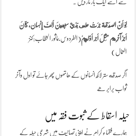
سے اسے ایک بار مار دیں ۔
لَوْ أَنَّ الصَّدَقَةَ جَرَتْ عَلَى يَدَيْ سَبْعِينَ أَلفَ إِنْسَان، كَانَ
‌أجْرُ ‌آخِرِهم مِثْلَ أجر أوَّلِهمْ
(الفردوس بماثور الخطاب:کنز
العمال)
اگر صدقه ستر لاکھ انسانوں کے ھاتھوں پھر جاۓ تو اول وآخر
ثواب برابر ھے
حیلہ اسقاط کے ثبوت فقہ میں
ہمارے فقہاء کرام نے اپنی تصانیف میں شرعی حیلہ کے