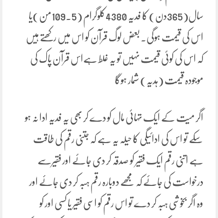
سال(365دن) کا فدیہ 4380کلوگرام (109.5من)یا
اس کی قیمت ہوگی۔ بعض لوگ قرآن کو اس میں رکھتے ہیں
کہ اس کی کوئی قیمت نہیں تو یہ غلط ہےاس قرآن پاک کی
موجودہ قیمت (ہدیہ) شمار ہوگا
اگر میت کے ایک تہائی مال کو دے کر بھی یہ فدیہ ادا نہ ہو
سکے تو اس کی ادائیگی کا حیلہ یہ ہے کہ جتنی رقم کی طاقت
ہے اتنی رقم ایک فقیر کو صدقہ کر دی جائے اور فقیرسے
درخواست کی جائے کہ مجھے دوبارہ رقم ہبہ کر دی جائے اور
وہ اگر بخوشی ہبہ کر دے تو اس رقم کو اسی فقیر یا کسی اور کو