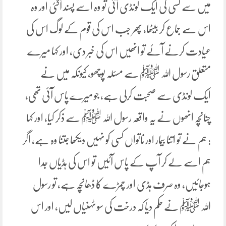
میں سے کسی کی ایک لونڈی آئی تو وہ اسے پسند آگئی اور وہ
اس سے جماع کر بیٹھا، پھر جب اس کی قوم کے لوگ اس کی
عیادت کرنے آئے تو انھیں اس کی خبر دی، اور کہا میرے
متعلق رسول اللہ ﷺ سے مسئلہ پوچھو، کیونکہ میں نے
ایک لونڈی سے صحبت کرلی ہے، جو میرے پاس آئی تھی،
چنانچہ انھوں نے یہ واقعہ رسول اللہ ﷺ سے ذکر کیا، اور کہا
: ہم نے تو اتنا بیمار اور ناتواں کسی کو نہیں دیکھا جتنا وہ ہے، اگر
ہم اسے لے کر آپ کے پاس آئیں تو اس کی ہڈیاں جدا
ہوجائیں، وہ صرف ہڈی اور چمڑے کا ڈھانچہ ہے، تو رسول
اللہ ﷺ نے حکم دیا کہ درخت کی سو ٹہنیاں لیں، اور اس