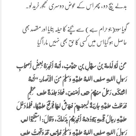
بدلے بیچ دو ، پھر اس کے عوض دوسری کھجور خرید لو۔
گویا سود(جو حرام ہے) سےبچنے کا حیلہ بتایا اور مقصد بھی
حاصل ہو گیااس میں کسی کا حق بھی نہیں مارا گیا
عَنْ أَبُو أُمَامَةَ بْنُ سَهْلِ بْنِ حُنَيْفٍ، ‏‏‏‏‏‏أَنَّهُ أَخْبَرَهُ بَعْضُ أَصْحَابِ
رَسُولِ اللَّهِ صَلَّى اللَّهُ عَلَيْهِ وَسَلَّمَ مِنَ الْأَنْصَارِ:‏‏‏‏ “أَنَّهُ
اشْتَكَى رَجُلٌ مِنْهُمْ حَتَّى أُضْنِيَ، ‏‏‏‏‏‏فَعَادَ جِلْدَةً عَلَى عَظْمٍ
فَدَخَلَتْ عَلَيْهِ جَارِيَةٌ لِبَعْضِهِمْ فَهَشَّ لَهَا فَوَقَعَ عَلَيْهَا، ‏‏‏‏‏‏فَلَمَّا دَخَلَ
عَلَيْهِ رِجَالُ قَوْمِهِ يَعُودُونَهُ أَخْبَرَهُمْ بِذَلِكَ، ‏‏‏‏‏‏وَقَالَ:‏‏‏‏ اسْتَفْتُوا لِي
رَسُولَ اللَّهِ صَلَّى اللَّهُ عَلَيْهِ وَسَلَّمَ فَإِنِّي قَدْ وَقَعْتُ عَلَى