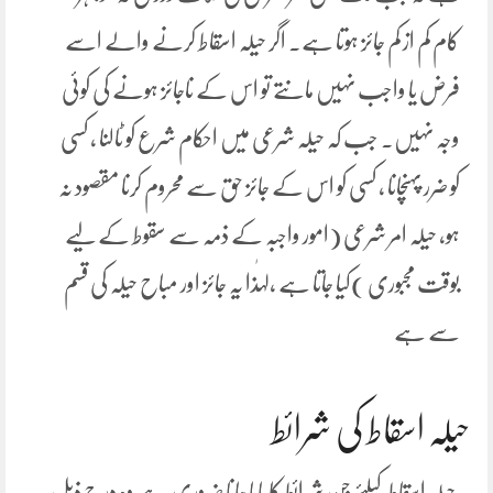
کام کم از کم جائز ہوتا ہے۔ اگر حیلہ اسقاط کرنے والے اسے
فرض یا واجب نہیں مانتے تو اس کے ناجائز ہونے کی کوئی
وجہ نہیں۔ جب کہ حیلہ شرعی میں احکام شرع کو ٹالنا ، کسی
کو ضرر پہنچانا ، کسی کو اس کے جائز حق سے محروم کرنا مقصود نہ
ہو، حیلہ امر شرعی (امور واجبہ کے ذمہ سے سقوط کے لیے
بوقت مجبوری )کیا جاتا ہے ،لہٰذا یہ جائز اور مباح حیلہ کی قسم
سے ہے
حیلہ اسقاط کی شرائط
حیلہ اسقاط کیلئے جن شرائط کا پایا جانا ضروری ہے وہ درج ذیل