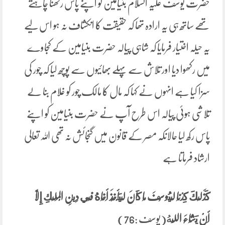
حضرت یوسف علیہ السلام بنیامین کو اپنے پاس رکھنا چاہتے
تھے ساتھ ہی یہ ارادہ تھا کہ حقیقت کا انکشاف نہ ہو اس لیے
یہ حیلہ اختیار فرمایا کہ شاہی پیالہ حضرت بنیامین کے کجاوے
میں رکھوا دیا اور تلاش سے پہلے بھائیوں سے پوچھ لیا کہ چور کی
سزا کیا ہے انہوں نے کہا کہ مال کا مالک چور کو غلام بنا لے
تلاشی ہوئی پیالہ اس طرح آپ نے حضرت بنیامین کو اپنے
پاس رکھ لیا حالانکہ مصر کے قانون میں گنجائش نہ تھی اللہ تعالی
ارشاد فرماتا ہے
كَذَلِكَ ‌كِدْنَا لِيُوسُفَ مَا كَانَ لِيَأْخُذَ أَخَاهُ فِي دِينِ الْمَلِكِ إِلَّا
أَنْ يَشَاءَ اللَّ
هُ(یوسف :76)