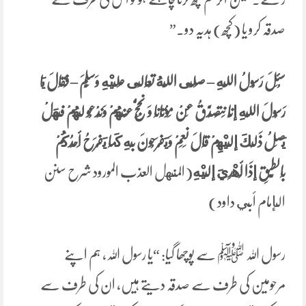
صدقہ کرو یا (کچھ) ہدیہ دو۔”
سُئِلَ رَسُولُ اللَّهِ – صَلَّى اللَّهُ تَعَالَى عَلَيْهِ وَسَلَّمَ – فَقَالَ يَا
رَسُولَ اللَّهِ إنَّا نَتَصَدَّقُ عَنْ مَوْتَانَا وَنَحُجُّ عَنْهُمْ وَنَدْعُو لَهُمْ فَهَلْ
يَصِلُ ذَلِكَ إلَيْهِمْ قَالَ نَعَمْ وَيَفْرَحُونَ بِهِ كَمَا يَفْرَحُ أَحَدُكُمْ
بِالطَّبَقِ إذَا أُهْدِيَ إلَيْهِ
(المنهل العذب المورود شرح سنن
الإمام أبي داود)
رسول اللہ ﷺ سے پوچھا گیا: “یا رسول اللہ، ہم اپنے
مرحومین کی طرف سے صدقہ دیتے ہیں، ان کی طرف سے