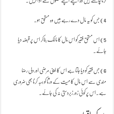
کرنا چاہتے ہیں وہ اپنے اپنے حصوں سے ادا کریں۔
4) جس کو یہ مال دے رہے ہیں وہ مستحق ہو۔
5) اس مستحق فقیر کو اس مال کا مالک بناکر اس پر قبضہ دیا
جائے۔
6) جس فقیر کو دیا جاتا ہے اس کا اپنی مرضی اور دلی رضا
مندی سے اس مال کا میت کے ورثا کو ہبہ کرنا بھی ضروری
ہے۔اس پر کوئی زور زبردستی نہ کی جائے۔