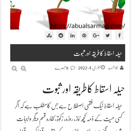
حیلہ اسقاط کاطریقہ اور ثبوت
جنوری 4, 2022
ابو السرمد
0 تبصرے
حیلہ اسقاط کاطریقہ اور ثبوت
حیلہ اسقاط ایک فقہی اصطلا ح ہےجس کامطلب ہے کہ اگر
کسی میت کے ذمہ کچھ نماز، روزہ، زکوۃ، کفارہ قسم دیگر واجبات