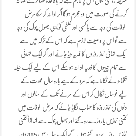
شریعہ رہ گئی ہوں اس پر لازم ہے کہ باقاعدہ قضا کرےقضا نہ
کرنے کی صورت میں وہ مجرم ہوگا اگر ادا نہ کر سکا مرض
الوفات کی وجہ سے یا کسی اور غلطی کوتاہی بھول چوک کی وجہ
سے تو اس پر وصیت لازم ہے کہ اس کےترکہ میں سے
ایک تہائی نماز روزوں کا فدیہ دیا جائے اور اگر ایک تہائی
سے تمام چیزوں کا فدیہ ادا نہ ہوسکے اس کے لیے ایک حیلہ
فقہاء نے نکالا ہے کہ مرد کے لیے بارہ سال عورت کے
لیے نو سال نکال کر اس کے مرنے تک کے سالوں اور
دنوں کی نماز روزہ کا حساب لگایا جائے کہ مرض الوفات میں
کتنی نمازیں یا روزے رہ گئے اور بھول چوک سے اندازاً کتنی
نمازیں روزے رہ گئے ہوں گے ایک سال میں 365 دن