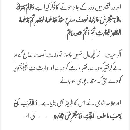
اور درالمختار میں دور کے جائز ہونے کا ذکر کیاا ہے
وَلَوْ لَمْ يَتْرُكْ
مَالًا يَسْتَقْرِضُ وَارِثُهُ ‌نِصْفَ ‌صَاعٍ مَثَلًا وَيَدْفَعُهُ لِفَقِيرٍ ثُمَّ يَدْفَعُهُ
الْفَقِيرُ لِلْوَارِثِ ثُمَّ وَثُمَّ حَتَّى يَتِمَّ
اگر میت نے کچھ مال نہیں چھوڑا تو وارث نصف صاع گندم
لے کرفقیر کو دے ،فقیر وارث کو دے اور وارث فﷺیر
کو دے حتی کہ مقدار پوری ہو جائے
اور علامہ شامی نے اس کا طریقہ بھی بتایا ہے۔
وَالْأَقْرَبُ أَنْ
يَحْسِبَ مَا عَلَى الْمَيِّتِ وَيَسْتَقْرِضَ بِقَدْرِهِ
۔۔۔۔۔الی اخر