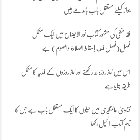
جواز کیلئے مستقل باب باندھے ہیں
فقہ حنفی کی مشہور کتاب نور الایضاح میں ایک مکمل
فصل(‌‌فصل في إسقاط الصلاة والصوم) ہے
اس میں نماز روزہ نہ رکھنے اور نماز روزوں کے فدیہ کا مکمل
طریقہ بتایا ہے
فتاویٰ عالمگیری میں حیلوں کا ایک مستقل باب ہے جس کا
نام کتاب الحیل رکھا