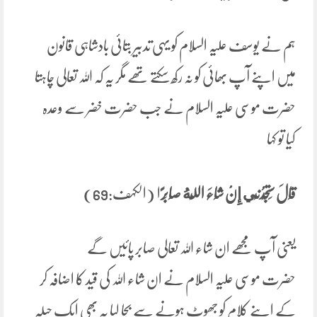
ہم نے یوسف علیہ السلام کو یہی تدبیر بتائی بادشاہی قانون
میں اپنے آپ بھائی کو نہ رکھ سکتے تھے مگر یہ کہ اللہ تعالی چاہتا
حضرت موسی علیہ السلام نے جب حضرت خضر سے وعدہ
کیا تو کہا
قَالَ ‌سَتَجِدُنِي إِنْ شَاءَ اللَّهُ صَابِرً
ا (الکہف:69)
یعنی آپ مجھے ان شاء اللہ تعالی صابر پائیں گے
حضرت موسی علیہ السلام نے ان شاء اللہ کی قید کا اضافہ کر
کے اپنے کلام کو جھوٹ ہونے سے بچا لیا یہ بھی ایک حیلہ