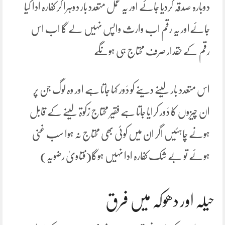
دوبارہ صدقہ کردیا جائے اور یہ عمل متعدد بار دوہرا کر کفارہ ادا کیا
جائےاور یہ رقم اب وارث واپس نہیں لے گا اب اس
رقم کے حقدار صرف محتاج ہی ہونگے
اس متعدد بار لینے دینے کو دَور کہا جاتا ہے اور وہ لوگ جن پر
ان چیزوں کا دَور کرایا جاتا ہے فقیر محتاج زکوۃ لینے کے قابل
ہونے چاہئیں اگر ان میں کوئی بھی محتاج نہ ہوا سب غنی
ہوئے تو بے شک کفارہ ادا نہیں ہوگا(فتاویٰ رضویہ)
حیلہ اور دھوکہ میں فرق