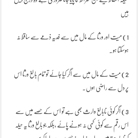
ہیں
1) میت اور ورثا کے مال میں سے فدیہ ذمے سے ساقط نہ
ہوسکتا ہو۔
2) میت کے مال میں سے اگر کیا جائے تو تمام بالغ ورثا اس
پر دل سے راضی ہوں۔
3) اگر کوئی نابالغ وارث بھی ہے تو اس کے حصے میں سے
اس رقم سے کوئی کمی نہ ہونے پائے ،بلکہ جو بالغ ورثا یہ حیلہ