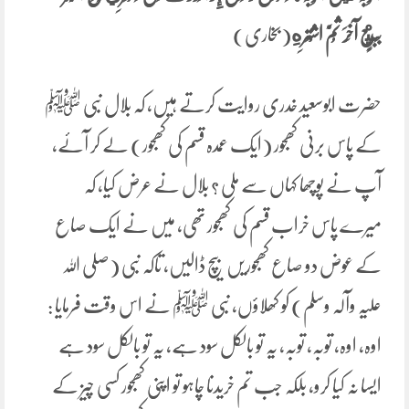
بِبَيْعٍ آخَرَ ثُمَّ اشْتَرِهِ
(بخاری)
حضرت ابوسعید خدری روایت کرتے ہیں، کہ بلال نبی ﷺ
کے پاس برنی کھجور (ایک عمدہ قسم کی کھجور) لے کر آئے،
آپ نے پوچھا کہاں سے ملی ؟ بلال نے عرض کیا، کہ
میرے پاس خراب قسم کی کھجور تھی، میں نے ایک صاع
کے عوض دو صاع کھجوریں بیچ ڈالیں، تاکہ نبی (صلی اللہ
علیہ وآلہ وسلم) کو کھلاؤں، نبی ﷺ نے اس وقت فرمایا :
اوہ، اوہ، توبہ، توبہ، یہ تو بالکل سود ہے، یہ تو بالکل سود ہے
ایسا نہ کیا کرو، بلکہ جب تم خریدنا چاہو تو اپنی کھجور کسی چیز کے