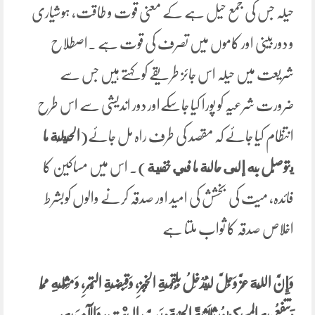
حیلہ جس کی جمع حیل ہے کے معنی قوت و طاقت، ہوشیاری
و دوربینی اور کاموں میں تصرف کی قوت ہے ۔اصطلاح
شریعت میں حیلہ اس جائز طریقے کو کہتے ہیں جس سے
ضرورت شرعیہ کو پورا کیا جاسکےاور دور اندیشی سے اس طرح
انتظام کیا جائے کہ مقصد کی طرف راہ مل جائے(
الحِيلَة ‌ما
‌يتوصّل ‌به إلى حالة ما في خفية
)۔ اس میں مساکین کا
فائدہ، میت کی بخشش کی امید اور صدقہ کرنے والوں کوبشرط
اخلاص صدقہ کا ثواب ملتا ہے
وَإِنَّ اللَّهَ عَزَّ وَجَلَّ لَيُدْخِلُ بِلُقْمَةِ الْخُبْزِ، وَقَبْضَةِ التَّمْرِ، وَمِثْلِهِ مِمَّا
يَنْتَفِعُ بِهِ الْمِسْكِينُ ثَلَاثَةً الْجَنَّةَ: رَبَّ الْبَيْتِ، وَالْآمِرَ بِهِ،