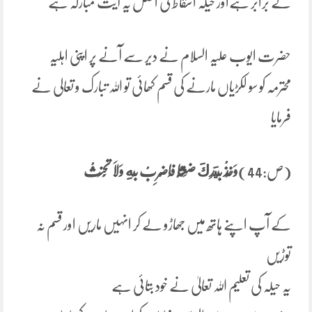
کے برابر ہےاور حیلہ اسقاط کی اصل یہ آیت مبارکہ ہے
حضرت ایوب علیہ السلام نے دیر سے آنے پر اپنی اہلیہ
محترمہ کو سو لکڑیاں مارنے کی قسم کھائی تو اللہ تبارک و تعالی نے
فرمایا
(ص:44)
وَخُذْ بِيَدِكَ ‌ضِغْثًا فَاضْرِبْ بِهِ وَلَا تَحْنَثْ
کے آپ اپنے ہاتھ میں جھاڑو لے کر انہیں ماریں اور قسم نہ
توڑیں
یہ حیلہ کی تعلیم اللہ تعالیٰ نے خود بتائی ہے