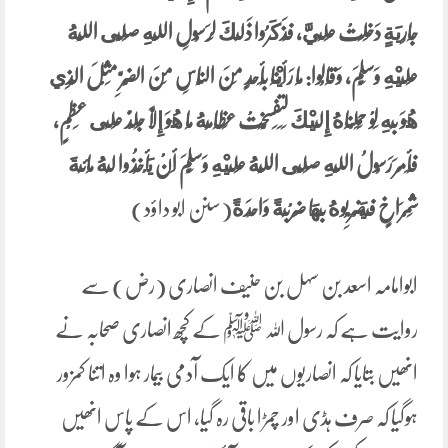
جَارِيَةٍ دَخَلَتْ عَلَيَّ، ‏‏‏‏‏‏فَذَكَرُوا ذَلِكَ لِرَسُولِ اللَّهِ صَلَّى اللَّهُ
عَلَيْهِ وَسَلَّمَ، ‏‏‏‏‏‏وَقَالُوا:‏‏‏‏ مَا رَأَيْنَا بِأَحَدٍ مِنَ النَّاسِ مِنَ الضُّرِّ مِثْلَ الَّذِي
هُوَ بِهِ لَوْ حَمَلْنَاهُ إِلَيْكَ لَتَفَسَّخَتْ عِظَامُهُ مَا هُوَ إِلَّا جِلْدٌ عَلَى عَظْمٍ،
‏‏‏‏‏‏فَأَمَرَ رَسُولُ اللَّهِ صَلَّى اللَّهُ عَلَيْهِ وَسَلَّمَ أَنْ يَأْخُذُوا لَهُ مِائَةَ
شِمْرَاخٍ فَيَضْرِبُوهُ بِهَا ضَرْبَةً وَاحِدَةً
(سنن ابو داؤد)
ابوامامہ اسعد بن سہل بن حنیف انصاری (رض) سے
روایت ہے کہ رسول اللہ ﷺ کے کچھ انصاری صحابہ نے
انھیں بتایا کہ انصاریوں میں کا ایک آدمی بیمار ہوا وہ اتنا کمزور
ہوگیا کہ صرف ہڈی اور چمڑا باقی رہ گیا، اس کے پاس انھیں