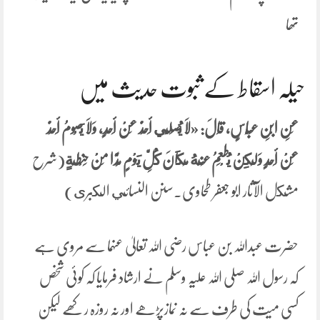
تھا
حیلہ اسقاط کے ثبوت حدیث میں
عَنِ ابْنِ عَبَّاسٍ، قَالَ: «لَا يُصَلِّي أَحَدٌ عَنْ أَحَدٍ، وَلَا يَصُومُ أَحَدٌ
عَنْ أَحَدٍ وَلَكِنْ يُطْعِمُ عَنْهُ مَكَانَ كُلِّ يَوْمٍ مُدًّا مِنْ حِنْطَةٍ
(شرح
مشكل الآثار ابو جعفر طحاوی۔سنن النسائي الكبرى)
حضرت عبداللہ بن عباس رضی اللہ تعالیٰ عنہما سے مروی ہے
کہ رسول اللہ صلی اللہ علیہ وسلم نے ارشاد فرمایا کہ کوئی شخص
کسی میت کی طرف سے نہ نمازپڑھے اور نہ روزہ رکھے لیکن