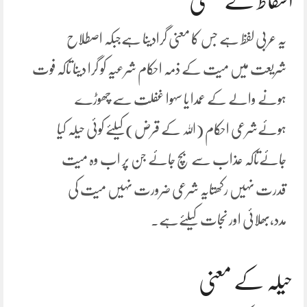
اسقاط کے معنی
یہ عربی لفظ ہے جس کا معنی گرادینا ہےجبکہ اصطلاح
شریعت میں میت کے ذمہ احکام شرعیہ کو گرا دینا تاکہ فوت
ہونے والے کے عمدا یا سہوا غفلت سے چھوڑے
ہوئےشرعی احکام (اللہ کے قرض)کیلئے کوئی حیلہ کیا
جائےتاکہ عذاب سے بچ جائے جن پر اب وہ میت
قدرت نہیں رکھتایہ شرعی ضرورت نہیں میت کی
مدد،بھلائی اور نجات کیلئےہے۔
حیلہ کے معنی