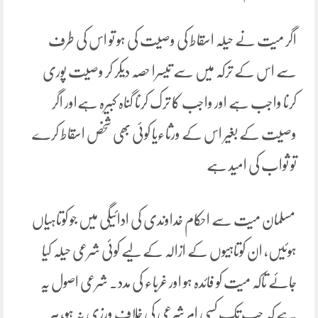
اگر میت نے حیلہ اسقاط کی وصیت کی ہو تو اس کی طرف
سے اس کے ترکہ میں سے تیسرا حصہ دیکر کر وصیت پوری
کرنا واجب ہے اور واجب کا ترک کرنا گناہ کبیرہ ہےاور اگر
وصیت کے بغیر اس کے ورثاءیا کوئی بھی شخص اسقاط کرے
تو ثواب کی امید ہے
مسلمان میت سے احکام خداوندی کی ادائیگی میں جو کوتاہیاں
ہوئیں، ان کوتاہیوں کے ازالہ کے لیے کوئی شرعی حیلہ کیا
جائے تاکہ میت کو فائدہ ہو اور غرباء کی مدد۔ شرعی اصول یہ
ہے کہ جب تک کسی امر شرعی کی خلاف ورزی نہ ہو، ہر