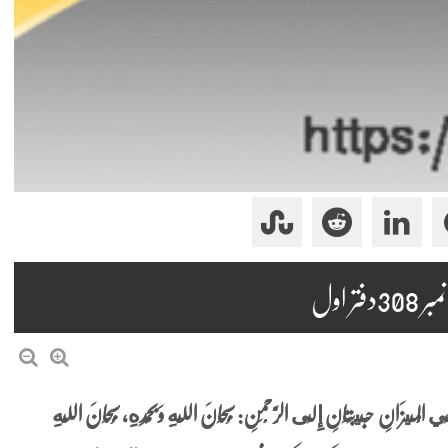
 اول
 الْمِيزَانِ حَبِيبَتَانِ إِلَى الرَّحْمَنِ: سُبْحَانَ اللَّهِ وَبِحَمْدِهِ، سُبْحَانَ اللَّهِ