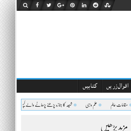
اقوال زریں
کتابیں
ت عالم
علم وہبی
شیعہ کا جنازہ پڑھنے پڑھانے والےکیلئے اعلیٰحضرت کا فتویٰ
مزید پڑھیں