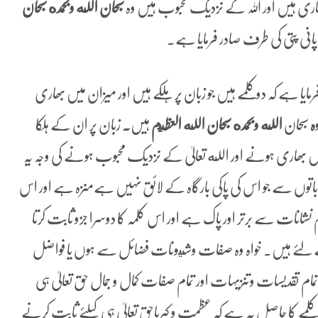
ھاری ہیں اور اللہ کے نزدیک محبوب ہیں وہ
سبحان الله وبحمده سبحان
انی پتی کی طرف صادر فرمایا ہے۔
 ہے کہ دو کلمے ہیں جو زبان پر ہلکے ہیں اور میزان میں بھاری
ہ
سبحان
الله
وبحمده سبحان الله
العظيم
ہیں
۔
زبان پر ان کے ہلکا
 بھاری ہونے اور الله تعالیٰ کے نزدیک محبوب ہونے کی وجہ یہ
تمام باتوں سے جو اس کی پاکی بارگاہ کے لائق نہیں ہےمنزہ ہے اور اس
نات سے برتر اور پاک ہے اور اس کلمہ کا دوسرا جزو ثابت کرتا
کے لئے ہیں۔ خواہ وہ صفات وشيونات فضائل سے ہوں یا فواضل
ام تقدیسات وتنزیہات اور تمام صفات کمال و جمال حق تعالیٰ ہی
لمے کا حاصل یہ ہے کہ عظمت و کبریاحق تعالیٰ ہی کیلئے ثابت کرنے