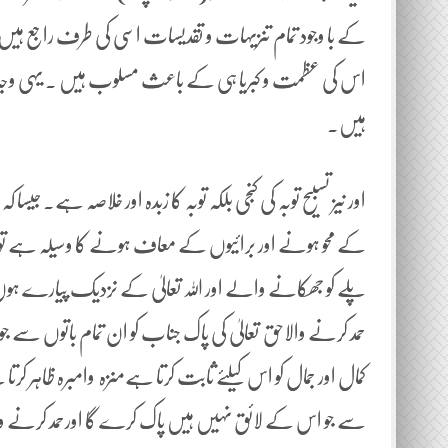
کے با وجود تمام تنزیہات و تقدیسات اسی کی طرف راجع ہیں
اس کی عظمت و کبریا ہی کے باعث مسلوب ہیں ۔ یہی وجہ ہ
ہیں۔
اور نیز تسبیح توبہ کی کنجی بلکہ توبہ کا زبدہ اور خلاصہ ہے۔ ج
کے محو ہونے اور برائیوں کے معاف ہونے کا وسیلہ ہے تو
پلے کو جھکانے والے اور اللہ تعالیٰ کے نزدیک پیارے ہوں گے
حمد کرنے والاحق تعالیٰ کی پاک جناب کو ان تمام باتوں سے ج
کمال اور جمال کو اس کیلئے ثابت کرتا ہےمنزہ وامبرہ ظاہر کرت
سے جو اس کے لائق نہیں ہیں پاک کرے گا اورحمد کرنے والے 