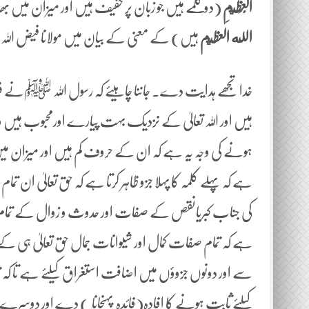
الْعَظِيمِ
(دو کلمے ہیں جو زبان پر خفیف ہیں اور میزان میں ب
الله العظيم
ہیں) کے معنی کے بیان میں مولانا فیض اللہ پ
خدا تجھے ہدایت دے۔ جاننا چاہیئے کہ رسول اللہ ﷺنے فرمایا
ہیں اور اللہ تعالیٰ کے نزدیک بہت پیارے اورمحبوب ہیں و
ہونے کی وجہ یہ ہے کہ ان کے حروف کم ہیں اور میزان میں
ہے کہ پہلے کلمہ کا پہلا جزو ظاہر کرتا ہے کہ حق تعالیٰ ان 
کی جناب کبریانقص کے صفات اور حدوث و زوال کے تمام نشا
ہے کہ تمام صفات کمال اور شیوانات جمال حق تعالیٰ ہی 
سے اور دونوں جزوؤں میں اضافت استغراق کیلئے ہے تا کہ تم
کیلئے ثابت ہونے کا افادہ(فائدہ پہنچانا ) دے اور دوسرے ک