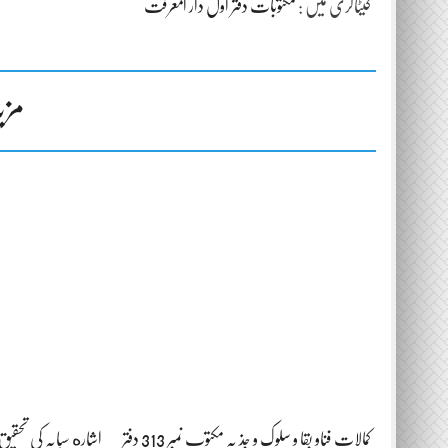
کیٹاگری میں :
مکتوبات دفتر اول دار المعرفت
مزی
کمالات فناو بقا و سلوک و جذ بہ مکتوب نمبر 313 دفتر
اشاره سبابہ کی تحقیق مکتوب 