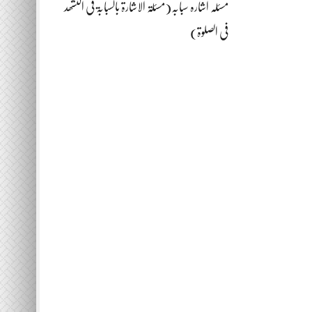
مسئلہ اشارہ سبابہ(مسئلۃ الاشارۃ بالسبابۃ فی التشھد
فی الصلوۃ)