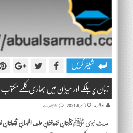
شیئر کریں
زبان پر ہلکے اور میزان میں بھاری کلمےمکتوب نمبر 308دفتر
دسمبر 6, 2021
ابو السرمد
0 تبصرے
حدیث نبوی ﷺ
كَلِمَتَانِ خَفِيفَتَانِ عَلَى اللِّسَانِ ثَقِيلَتَانِ فِي