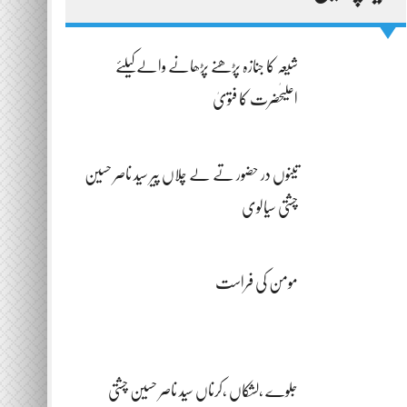
شیعہ کا جنازہ پڑھنے پڑھانے والےکیلئے
اعلیٰحضرت کا فتویٰ
تینوں در حضور تے لے چلاں پیر سید ناصر حسین
چشتی سیالوی
مومن کی فراست
جلوے ،لشکاں ،کرناں سید ناصر حسین چشتی