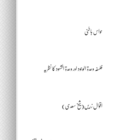
حواس باطنی
فلسفہ وحدۃ الوجود اور وحدۃ الشہود کا نظریہ
اقوال زریں(شیخ سعدی)