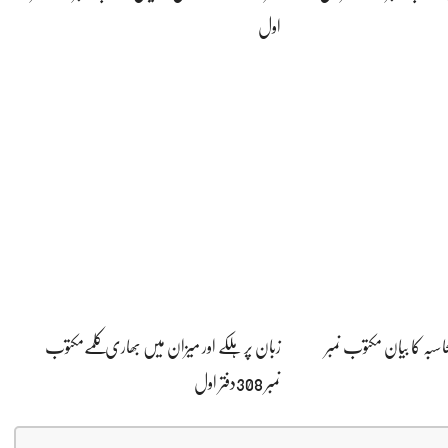
اول
بہ کا بیان مکتوب نمبر
زبان پر ہلکے اور میزان میں بھاری کلمےمکتوب
نمبر 308دفتر اول