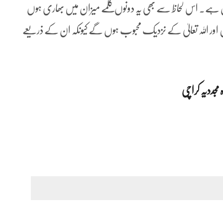
ان ہے۔ اس لحاظ سے بھی یہ دونوں کلمے میزان میں بھاری ہوں
ور اللہ تعالیٰ کے نزدیک محبوب ہوں گے کیونکہ ان کے ذریعے
T