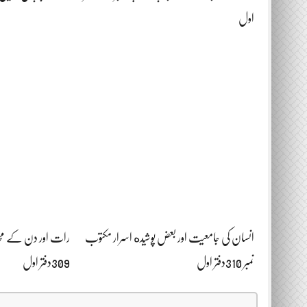
اول
انسان کی جامعیت اور بعض پوشیده اسرار مکتوب
رات اور دن کے محاس
نمبر 310دفتر اول
309دفتر اول