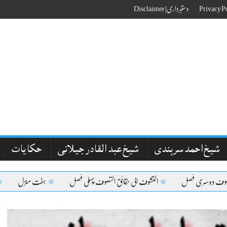
دستبرداری| Disclaimer
شیخ احمد سرہندی
شیخ عبد القادر جیلانی
حکایات
دوسری فصل
التشوف الی حقائق التصوف پہلی فصل
ہفت منزل
مقاما