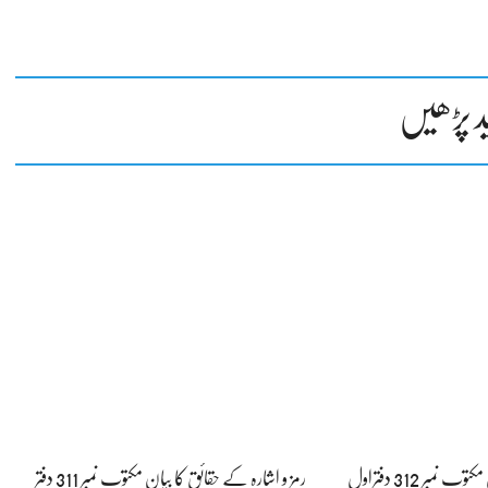
د پڑھیں
نمبر 312 دفتراول
رمز و اشارہ کے حقائق کا بیان مکتوب نمبر 311 دفتر