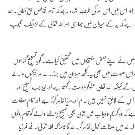
 اور اس میں اس امر کی طرف اشارہ ہے کہ تمام نقائص حق تعالیٰ سے
ے کہ یہ کے میزان میں بھاری اور اللہ تعالیٰ کے نزدیک محبوب
یسا کہ میں نے اپنے بعض مکتوبوں میں تحقیق کیا ہے۔ گویاتسبیح گناہوں
 اس صورت میں بھی یہ کلمے میزان میں بھارے اور نیکیوں والے
 کیونکہ اللہ تعالیٰ عفوکو دوست رکھتا ہے اور نیز جب تسبیح اور
و اس کے لائق نہیں ہیں ۔ م اور مرزا ظاہر کرتا ہے اور تمام صفات
ا ہے کہ وہ کریم و وہاب جل شان بھی تسبیح پڑھنے والے کو تمام باتوں
میں صفات کمال ظاہر کرے گا جیسا کہ اللہ تعالیٰ نے فرمایا