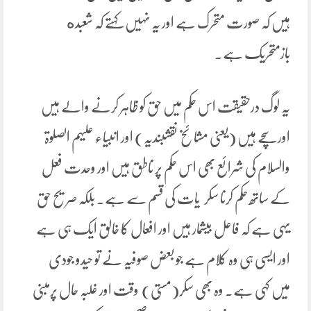
ہیں کہ صورت متحرک ہے اور یہ نہیں کہتے کہ شعبده
بازمتحریک ہے۔
یہ لوگ درحقیقت اس حکم میں حق کو ظاہر کرنے والے ہیں
اور سچے ہیں (یعنی مشائخ نقشبندیہ) اور انبیاء علیہم الصلوۃ
والسلام کی شرائع بھی اس حکم پر ناطق ہیں اور وحدت فعل
کے ساتھ حکم کرنا سکر یات کی قسم سے ہے۔ بلکہ صریح حق
یہی ہے کہ فاعل بیشمار ہیں اور افعال کا خالق ایک ہی ہے
اور ایسی ہی وہ کلام ہے جو بعض صوفیہ نے تو حیدو جودی
میں کہی ہے۔ وہ بھی سکر(مستی) وقت اور غلبہ حال پرمبنی