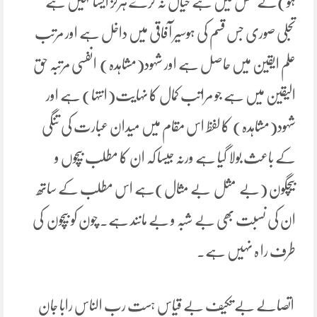
ہو)کے نفس میں ہے خیال نہ کرے ہرگز ایسانہیں ہے
تجلی صوری جس قسم کی ہوسیر آفاقی میں داخل ہے اور مرتب
علم ایقین میں حاصل ہے اور شہود(مشاہدہ) انفسی مرتبہ حق
الیقین میں ہے جو مراتب کمال کا نہایت(انتہا) ہے اور
شہود(مشاہدہ) کا لفظ اس مقام میں میدان عبارت کی تنگی
کے باعث بولا گیا ہے ورنہ جیسا کہ ان کا مطلب بیچوں و
بیچگون (بے مثل بے مثال)ہے اس مطلب کے ساتھ
ان کی نسبت بھی بے شبہ و بے مانند ہے۔ چون کو بیچون کی
طرف را ہ نہیں ہے۔
اتصالے بے تکیف بے قیاس ہست رب الناس رابا جان