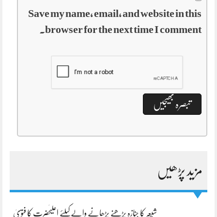
Save my name, email, and website in this
browser for the next time I comment.
مزید پڑھیں
شیعہ کا جنازہ پڑھنے پڑھانے والےکیلئے اعلیٰحضرت کا فتویٰ