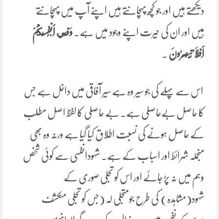
دیکھتے ہیں اور جو کچھ پہچانتے ہیں اپنے آپ میں پہچانتے
ہیں اور ان کی حیرت اپنے وجود میں ہے۔
وَفِي أَنْفُسِكُمْ
أَفَلَا تُبْصِرُونَ
۔
اس سے پہلے کی جو سیر وہ ہے سیر آفاقی میں داخل ہے جس
کا حاصل بےحاصلی ہے۔ بے حاصلی کا لفظ اصل مطلب
کے حاصل ہونے کی نسبت اطلاق کیا گیا ہے ورنہ وہ بھی
منجملہ شرائط اور اسباب کے ہے۔ شہودانفسی سے کوئی شخص
وہم میں نہ پڑ جائے اور اس کو تجلی صوری کے
شہود(مشاہدہ) کی طرح جومتجلی لہ (جس کو تجلی منکشف