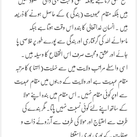
قطع تعلق کرنا ہے کیونکہ عشق ومحبت بھی ذاتی مقصود نہیں
ہیں بلکہ مقام عبودیت (بندگی) کے حاصل ہونے کا ذر یعہ
ہیں ۔ انسان خدا تعالی کا بندہ اس وقت ہوتا ہے جبکہ
ماسوائے اللہ کی گرفتاری اور بندگی سے پورے طور پر خلاصی پا
جائے اور عشق ومحبت صرف اس انقطاع کا وسیلہ ہیں۔
اسی واسطے مراتب ولایت میں سے نہایت(انتہا) کا مرتبہ
مقام عبدیت ہے اور ولایت کے درجوں میں مقام عبدیت
سے اوپر کوئی مقام نہیں۔ اس مقام میں بندہ اپنے مولا
کے ساتھ اپنے لئے کوئی نسبت نہیں پاتا۔ مگر بندے کی
طرف سے احتیاج اور مولا کی طرف سے آرزوئے ذات و
صفات کے پوری پوری استغنا۔