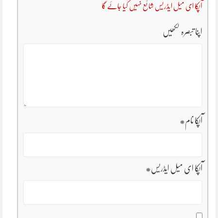
آپکا ای میل ایڈریس شائع نہیں کیا جائے گا
اپنا تبصرہ لکھیں
آپکا نام
*
آپکا ای میل ایڈریس
*