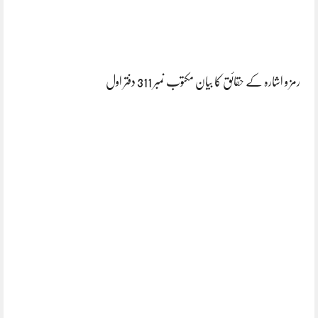
رمز و اشارہ کے حقائق کا بیان مکتوب نمبر 311 دفتر اول