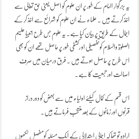
یہ بزرگوار الہام کے طور پر ان علوم کو اصل یعنی حق تعالی سے
اخذ کرتے ہیں ۔ علماء نے ان علوم کو شرائع سے اخذ کر کے
اجمال کے طریق پر بیان کیا ہے۔ یہ علوم جس طرح انبیا علیہم
الصلوۃ والسلام کوتفصیلی او رکشفی طور پر حاصل تھے ان کو بھی
اس طرح پر حاصل ہوتے ہیں ۔ فرق درمیان میں صرف
اصالت اور تبعیت کا ہے۔
اس قسم کے کمال کیلئے اولیاء میں سے بعض کو دور دراز
قرنوں اور زمانوں کے بعد منتخب فرماتے ہیں۔
ارادہ تو تھا کہ اجمالی استدلالی کے ایک مسئلہ کومفصل لکھوں