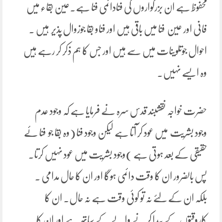
محفوظ ہے ان بزرگواروں کی فنادائمی فنا ہے۔عین بقاء میں
فانی اور عین فنا میں باقی ہیں اور فناو بقا جوزوال پذیر ہیں ۔
احوال جوتلوینات میں سے ہیں اور جس کا ہم ذکر کر رہے ہیں
وہ ایسے نہیں۔
حضرت خواجہ نقشبند قدس سرہ نے فرمایا ہے کہ وجود عدم
وجود بشریت میں عود کر آتا ہے لیکن وجود فنا (وہ بقا جو فنا ئے
حقیقی کے بعد ہوتی ہے )وجود بشریت میں عود نہیں کرتا۔
پس بالضرور ان کا وقت دائمی ہوگا اور ان کا حال مدامی ۔
بلکہ ان کے لئے نہ تو کوئی وقت ہے نہ حال۔ ان کا
کاروقتوں کے پیدا کرنے والے کے ساتھ ہے اور ان کا