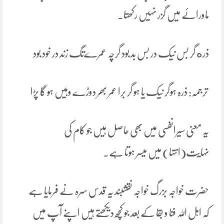
ماورائے میں گزر نہیں رکھتا۔
ذره گر بس نیک در بس بد بود گرچہ عمرےتگ زند در خود بود
ترجمہ: ذرہ ہوگر نیک یا ہو گر برا عمر بھر دوڑے وہیں ہو گا پڑا
یہ معنی سیرانفسی میں بھی حاصل ہیں جو کام کی
نہایت(انتہا) میں میسر ہوتا ہے۔
حضرت خواجہ بزرگ خواجہ نقشبند یہ قدس سرہ نے فرمایا ہے
کہ اہل اللہ فنا و بقا کے بعد جو کچھ دیکھتے ہیں اپنے آپ میں