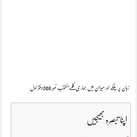
زبان پر ہلکے اور میزان میں بھاری کلمےمکتوب نمبر 308دفتر اول
اپنا تبصرہ بھیجیں