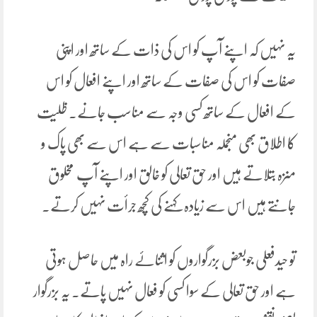
یہ نہیں کہ اپنے آپ کو اس کی ذات کے ساتھ اور اپنی
صفات کو اس کی صفات کے ساتھ اور اپنے افعال کو اس
کے افعال کے ساتھ کسی وجہ سے مناسب جانے۔ ظلیت
کا اطلاق بھی منجملہ مناسبات سے ہے اس سے بھی پاک و
منزہ بتلاتے ہیں اور حق تعالی کو خالق اور اپنے آپ مخلوق
جانتے ہیں اس سے زیادہ کہنے کی کچھ جرأت نہیں کرتے۔
تو حیدفعلی جوبعض بزرگواروں کو اثناۓ راہ میں حاصل ہوتی
ہے اور حق تعالی کے سوا کسی کو فعال نہیں پاتے۔ یہ بزرگوار