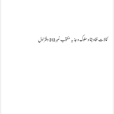
کمالات فناو بقا و سلوک و جذ بہ مکتوب نمبر 313 دفتر اول