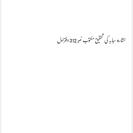
اشاره سبابہ کی تحقیق مکتوب نمبر 312 دفتراول