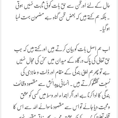
حال کے لئے اورظن سے حق بات کوئی ثابت نہیں ہوتی
۔ بلکہ ہم کہتے ہیں کہ بعض ظن گناہ ہے مضمون بہت لمبا
ہو گیا۔
اب ہم اصل بات کو بیان کرتے ہیں اور کہتے ہیں کہ جب
حق تعالی کی پاک درگاہ کے میدان میں سخن کی مجال نہیں
ہے تو پھر ہم اپنی بندگی کے مقام اور ذلت و عاجزی کی
نسبت گفتگو کرتے ہیں۔ انسانی پیدائش سے مقصود وظائف
بندگی کا ادا کرنا ہے اور اگر ابتداء اور وسط میں کسی کو عشق
ومحبت دیا جائے تو اس سے مقصود ماسوائے اللہ سے اس کا