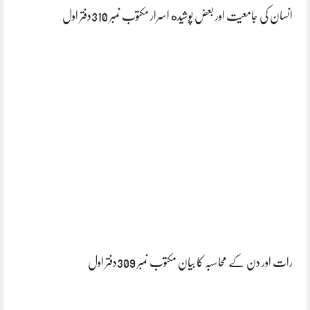
انسان کی جامعیت اور بعض پوشیده اسرار مکتوب نمبر 310دفتر اول
رات اور دن کے محاسبہ کا بیان مکتوب نمبر 309دفتر اول