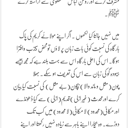
مشرف کرے اور روشن لباس مصطفوی سے آراستہ کرے
ﷺ۔
میں نہیں جانتا کیا لکھوں ۔ اگر اپنے مولائے کریم کی پاک
بارگاہ کی نسبت کوئی بات زبان پر لاؤں تومحض كذب وافترا
ہوگا۔ اس کی اعلی بارگاہ اس سے بہت بلند ہے کہ مجھ جیسے
بیہودہ گو کی زبان سے اس کی تعریف ہو سکے۔ بھلا
چون(مثل و ماند والا) بیچون(بے مثل) کی نسبت کیا بیان
کرے اورمحدث (غیر ازلی)قدیم(ازلی) سے کیا ڈھونڈے
اور مکانی(محدود) لا مکانی(لا محدود) میں کب تک
دوڑے۔ وہ بچارا اپنے باہر سے زیادہ نہیں رکھتا اور اپنے