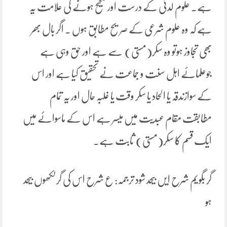
ہے۔ علوم لدنی کے درست اورصحیح ہونے کی علامت یہ
ہے کہ وہ علوم شرعی کے صریح مطابق ہوں ۔ اگر بال بھر
بھی تجاوز ہوتو وہ سکر(مستی) سے ہے اور حق وہی ہے
جوعلمائے اہل سنت و جماعت نے تحقیق کیا ہے اور اس
کے سوازندقہ یا الحاد یا سکر وقت یا غلبہ حال اور یہ تمام
مطابقت مقام عبدیت میں میسر ہے اس کے ماسوائے میں
ایک قسم کا سکر(مستی) ثابت ہے۔
گر بگویم شرح ایں بیحد شود ترجمہ: ع شرح اس کی گرلکھوں بیحد
ہو