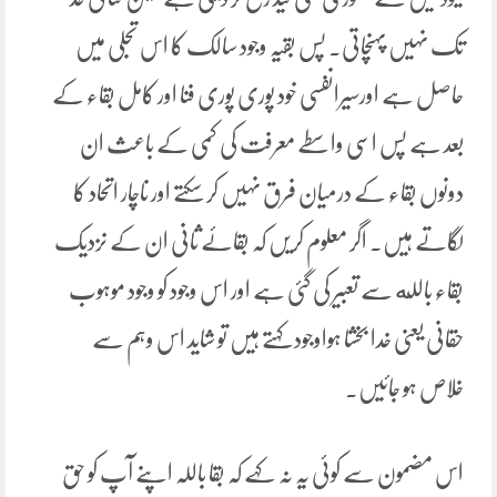
تک نہیں پہنچاتی۔ پس بقیہ وجود سالک کا اس تجلی میں
حاصل ہے اورسیرانفسی خود پوری پوری فنا اور کامل بقاء کے
بعد ہے پس اسی واسطے معرفت کی کمی کے باعث ان
دونوں بقاء کے درمیان فرق نہیں کر سکتے اور ناچار اتحاد کا
لگاتے ہیں۔ اگر معلوم کریں کہ بقائے ثانی ان کے نزدیک
بقاء بالله سے تعبیر کی گئی ہے اور اس وجود کو وجود موہوب
حقانی یعنی خدا بخشا ہواوجود کہتے ہیں تو شاید اس وہم سے
خلاص ہو جائیں۔
اس مضمون سے کوئی یہ نہ کہے کہ بقا باللہ اپنے آپ کو حق