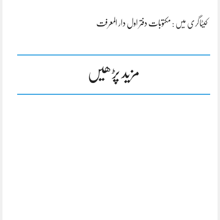
کیٹاگری میں :
مکتوبات دفتر اول دار المعرفت
مزید پڑھیں