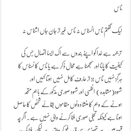
ناس
لیک گفتم ناس انسناس نہ ناس غیر از جان جاں اشناس نہ
ترجمہ ہے خدا کو اپنے بندوں سے اک ایسا اتصال جس کی
کیفیت کا پانا اور سمجھنا ہے محال ذکر ہے یا ناس کا نسناس کا
ہرگز نہیں ناس جز از عارف کامل نہیں ہوتا کہیں اور
شہود(مشاہدہ) انفسی اور شہود صوری مذکور کے باہم متحد
ہونے کے وہم کا منشا دونوں مقاموں بقائے شخص کا حاصل
ہونا ہے کیونکہ تجلی صوری فنا کرنے والی نہیں ہے۔ اگرچہ
قیود میں سے تھوڑی سی قید رفع کر دیتی ہے لیکن فنا کی حد