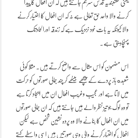
یعنی نقشبندیہ قدس سرہم جانتے ہیں کہ ان افعال کا پیدا
کرنے والا واحد حق تعالی ہے نہ کہ ان افعال کا اختیار کرنے
والا کیونکہ یہ بات خود نزدیک ہے کہ زندقہ اورالحادتک
پہنچادیتی ہے۔
اس مضمون کو اس مثال سے واضح کرتے ہیں۔ مثلا کوئی
شعبده باز پردے کے پیچھے بیٹھے کر چند جمالی صورتوں کو حرکت
میں لاتا ہے اور عجیب وغریب افعال ان میں ایجاد کرتا ہے
تو وہ لوگ جو تیز نظر والے ہیں جانتے ہیں کہ ان جمالی صورتوں
میں ان افعال کا بنانے والا وہ پردہ نشین شخص ہے لیکن
افعال کو اختیار کرنے والی وہی صورتیں ہیں اسی واسطے کہتے