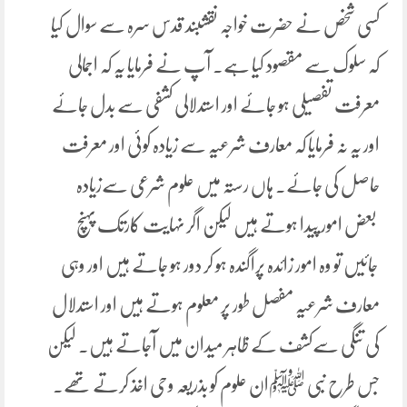
کسی شخص نے حضرت خواجہ نقشبند قدس سرہ سے سوال کیا
کہ سلوک سے مقصود کیا ہے۔ آپ نے فرمایا یہ کہ اجمالی
معرفت تفصیلی ہو جائے اور استدلالی کشفی سے بدل جائے
اور یہ نہ فرمایا کہ معارف شرعیہ سے زیادہ کوئی اور معرفت
حاصل کی جائے۔ ہاں رستہ میں علوم شرعی سےزیادہ
بعض امور پیدا ہوتے ہیں لیکن اگر نہایت کارتک پہنچ
جائیں تو وہ امور زائدہ پراگندہ ہو کر دور ہو جاتے ہیں اور وہی
معارف شرعیہ مفصل طور پر معلوم ہوتے ہیں اور استدلال
کی تنگی سےکشف کے ظاہر میدان میں آجاتے ہیں۔ لیکن
جس طرح نبی ﷺان علوم کو بذریعہ وحی اخذ کرتے تھے۔