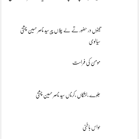
تینوں در حضور تے لے چلاں پیر سید ناصر حسین چشتی
سیالوی
مومن کی فراست
جلوے ،لشکاں ،کرناں سید ناصر حسین چشتی
حواس باطنی