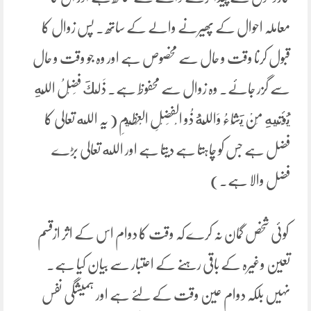
معاملہ احوال کے پھیرنے والے کے ساتھ ۔ پس زوال کا
قبول کرنا وقت و حال سے مخصوص ہے اور وہ جو وقت و حال
سے گزر جائے۔ وہ زوال سے محفوظ ہے۔ ذَلِكَ فَضْلُ اللَّهِ
يُؤْتِيهِ مَنْ يَشَاءُ وَاللَّهُ ذُو الْفَضْلِ الْعَظِيمِ ( یہ الله تعالی کا
فضل ہے جس کو چاہتا ہے دیتا ہے اور الله تعالی بڑے
فضل والا ہے۔)
کوئی شخص گمان نہ کرے کہ وقت کا دوام اس کے اثر ازقسم
تعین وغیرہ کے باقی رہنے کے اعتبار سے بیان کیا ہے۔
نہیں بلکہ دوام عین وقت کے لئے ہے اور ہمیشگی نفس