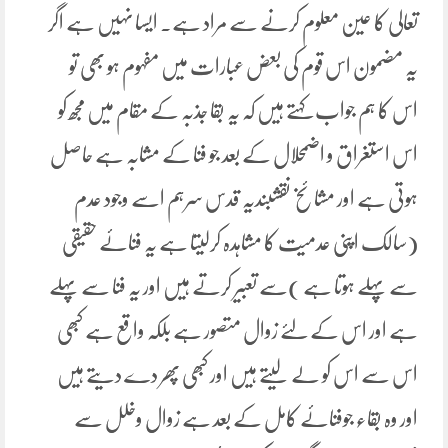
تعالی کا عین معلوم کرنے سے مراد ہے۔ ایسا نہیں ہے اگر
یہ مضمون اس قوم کی بعض عبارات میں مفہوم ہو بھی تو
اس کا ہم جواب کہتے ہیں کہ یہ بقا جذبہ کے مقام میں مجھ کو
اس استغراق و اضمحلال کے بعد جو فنا کے مشابہ ہے حاصل
ہوتی ہے اور مشائخ نقشبندیہ قدس سرہم اسے وجود عدم
(سالک اپنی عدمیت کا مشاہدہ کرلیتا ہے یہ فنائے حقیقی
سے پہلے ہوتا ہے )سے تعبیر کرتے ہیں اور یہ فنا سے پہلے
ہے اور اس کے لئے زوال متصور ہے بلکہ واقع ہے کبھی
اس سے اس کو لے لیتے ہیں اور کبھی پھر دے دیتے ہیں
اور وہ بقاء جوفنائے کامل کے بعد ہے زوال وخلل سے