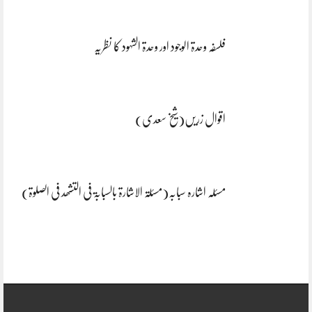
فلسفہ وحدۃ الوجود اور وحدۃ الشہود کا نظریہ
اقوال زریں(شیخ سعدی)
مسئلہ اشارہ سبابہ(مسئلۃ الاشارۃ بالسبابۃ فی التشھد فی الصلوۃ)