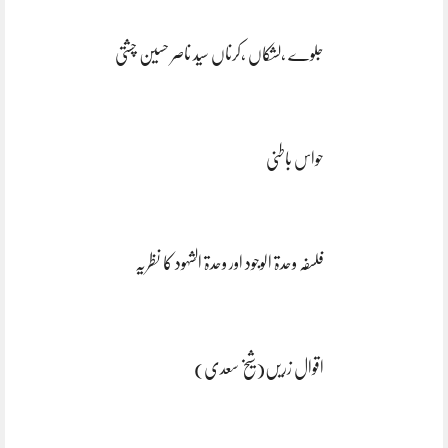
جلوے ،لشکاں ،کرناں سید ناصر حسین چشتی
حواس باطنی
فلسفہ وحدۃ الوجود اور وحدۃ الشہود کا نظریہ
اقوال زریں(شیخ سعدی)