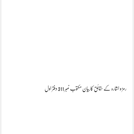
رمز و اشارہ کے حقائق کا بیان مکتوب نمبر 311 دفتر اول