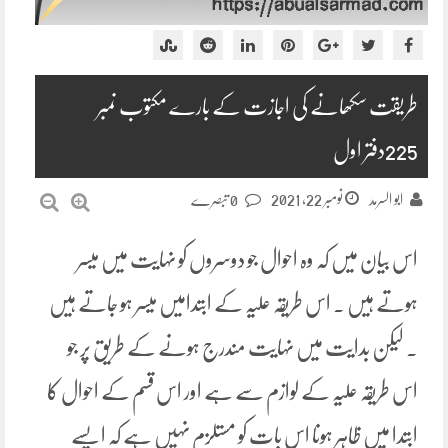
طریقت سکھانے کی اجازت کے بارے مکتوب نمبر
225دفتر اول
نومبر 22, 2021
ابو السرمد
0 تبصرے
اس بیان میں کہ وہ احوال جو دوسروں کو نہایت میں میسر
ہوتے ہیں ۔ اس طریقہ علیہ کے ابتدامیں میسر ہو جاتے ہیں
۔ لیکن بدایت میں نہایت مندرج ہونے کے طریق پر جو
اس طریقہ علیہ کے لوازم سے ہے اور اس قسم کے احوال کا
ابتدا میں ظاہر ہونا اس بات کو مستلزم نہیں ہے کہ ایسے