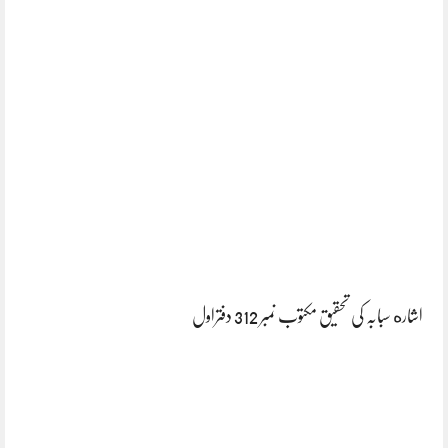
اشاره سبابہ کی تحقیق مکتوب نمبر 312 دفتراول