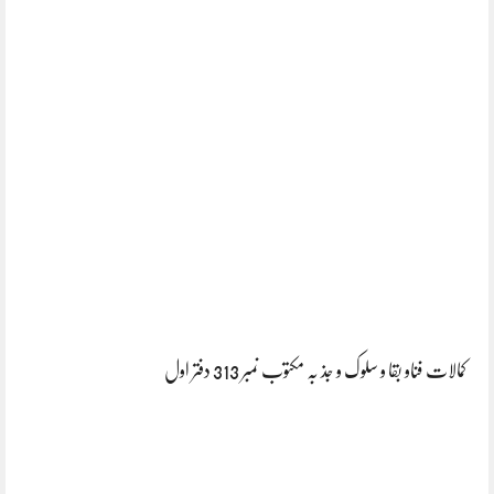
کمالات فناو بقا و سلوک و جذ بہ مکتوب نمبر 313 دفتر اول