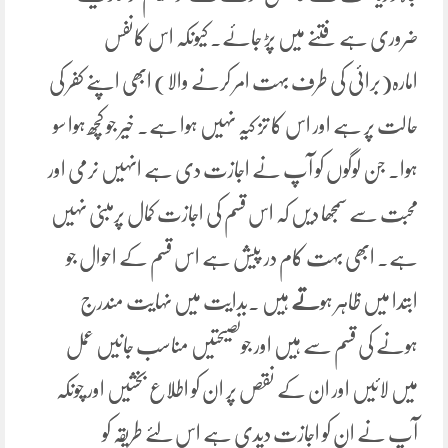
ضروری ہے فتنے میں پڑ جائے۔ کیونکہ اس کانفس
امارہ(برائی کی طرف بہت امر کرنے والا) ابھی اپنے کفر کی
حالت پر ہے اور اس کا تز کیہ نہیں ہوا ہے۔ خیر جو کچھ ہوا سو
ہوا۔ جن لوگوں کو آپ نے اجازت دی ہے انہیں نرمی اور
محبت سے سمجھا دیں کہ اس قسم کی اجازت کمال پرمبنی نہیں
ہے۔ ابھی بہت کام در پیش ہے اس قسم کے احوال جو
ابتدا میں ظاہر ہو
تے
ہیں ۔بدایت میں نہایت مندرج
ہونے کی قسم سے ہیں اور جونصیحتیں مناسب جانیں عمل
میں لائیں اور ان کے نقص پر ان کو اطلاع بخشیں اور چونکہ
آپ نے ان کو اجازت دیدی ہے اس لئے طریقہ کو