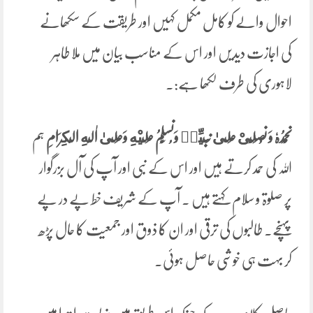
احوال والے کو کامل مکمل کہیں اور طریقت کے سکھانے
کی اجازت دیدیں اور اس کے مناسب بیان میں ملا طاہر
لاہوری کی طرف لکھا ہے:۔
نَحْمَدُہٗ
وَ نُصَلِّىْ
عَلىٰ
نَبِيِّهٖ
وَنُسَلِّمُ
عَلَيْهِ
وَعَلىٰ
اٰلِهِ
الْكِرَامِ
ہم
اللہ کی حمد کرتے ہیں اور اس کے نبی اور آپ کی آل بزرگوار
پر صلوۃ و سلام کہتے ہیں ۔ آپ کے شریف خط پے در پے
پہنچے۔ طالبوں کی ترقی اور ان کا ذوق اور جمعیت کا حال پڑھ
کر بہت ہی خوشی حاصل ہوئی۔