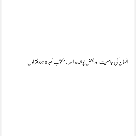
انسان کی جامعیت اور بعض پوشیده اسرار مکتوب نمبر 310دفتر اول