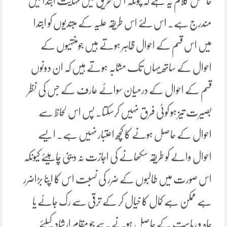
حاصل کلام یہ ہے کہ چونکہ اس طریق میں نہایت ابتدا میں
مندرج ہے۔ اس لئے اس طریقہ علیہ کے مبتدیوں کو ابتدا
میں اس قسم کے احوال ظاہر ہوتے ہیں جومنتہیوں کے
احوال کے ساتھ یہاں تک مشابہ ہوتے ہیں کہ ان دونوں
قسم کے احوال کے درمیان سوائے عارف کے جس کی نظر
بصیرت تیز ہو کوئی فرق نہیں کرسکتا۔ پس اس لحاظ سے
احوال کے حاصل ہونے کا کچھ اعتبار نہیں ہے۔ ایسے
احوال والے کو طریقہ سکھانے کی اجازت نہ دینی چاہیئے کیونکہ
اس صورت میں طالبوں کے ضرر کی نسبت اس کا اپنا بڑاضرر
ہے ممکن ہے کمال کا خیال کر کے ترقی سے رک جائے یا
جاہ و ریاست کے حاصل ہونے سے جو مقام ارشاد کیلئے