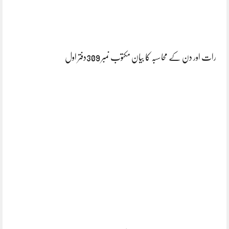
رات اور دن کے محاسبہ کا بیان مکتوب نمبر 309دفتر اول