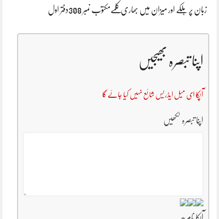
زبان پر ہلکے اور میزان میں بھاری کلمےمکتوب نمبر 308دفتر اول
اپنا تبصرہ بھیجیں
آپکا ای میل ایڈریس شائع نہیں کیا جائے گا
اپنا تبصرہ لکھیں
آپکا نام
*