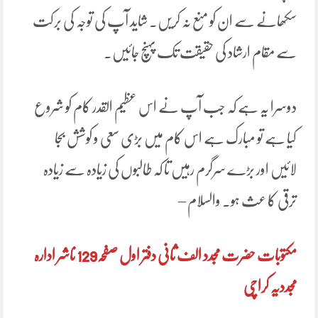
سکھانے سے ان کو منع نہ کریں۔ شاید آپ کی توجہ کی برکت
سے مقام ارشاد کی حقیقت تک پہنچ جائیں۔
دوسرا یہ ہے کہ جب آپ نے اس عظیم القدر کام کو شروع
کیا ہے تو مبارک ہے اس کام میں بڑی سعی و کوشش بجا
لائیں اور بڑے سرگرم رہیں تا کہ طالبوں کی زیادہ سے زیادہ
ترقی کا عث ہو۔ والسلام –
مکتوبات حضرت مجدد الف ثانی دفتر اول صفحہ129 ناشر ادارہ
مجددیہ کراچی