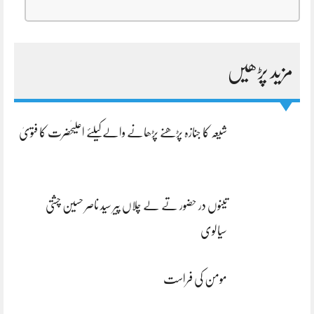
مزید پڑھیں
شیعہ کا جنازہ پڑھنے پڑھانے والےکیلئے اعلیٰحضرت کا فتویٰ
تینوں در حضور تے لے چلاں پیر سید ناصر حسین چشتی
سیالوی
مومن کی فراست