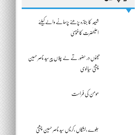
شیعہ کا جنازہ پڑھنے پڑھانے والےکیلئے
اعلیٰحضرت کا فتویٰ
تینوں در حضور تے لے چلاں پیر سید ناصر حسین
چشتی سیالوی
مومن کی فراست
جلوے ،لشکاں ،کرناں سید ناصر حسین چشتی