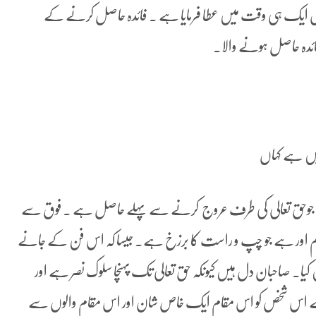
دونوں ایک ہی وقت میں عطا فرمایا ہے ۔ فائدہ حاصل کرنے کے
فائدہ حاصل ہونے والا۔
میں ہے کہاں
حق تعالی کی طرف عروج کرنے سے پہلے حاصل ہے ۔ فوق سے
ام اور ہے جو چپ و راست کا برزخ ہے۔ جیسا کہ اس فن کے جانے
ا۔ صاحبان دل ہیں کیونکہ حق تعالی تک پہنچا سلوک نصر ہے اور
ے اس شخص کو اس مقام ایک خاص شان اور اس مقام والوں سے