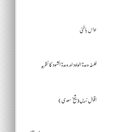
حواس باطنی
فلسفہ وحدۃ الوجود اور وحدۃ الشہود کا نظریہ
اقوال زریں(شیخ سعدی)