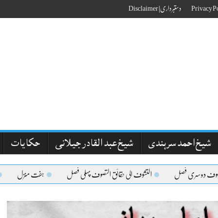
دستبرداری| Disclaimer
شیخ احمد سرہندی
شیخ عبد القادر جیلانی
حکایات
دوسری فصل
التشوف الی حقائق التصوف پہلی فصل
ہفت منزل
مقاما