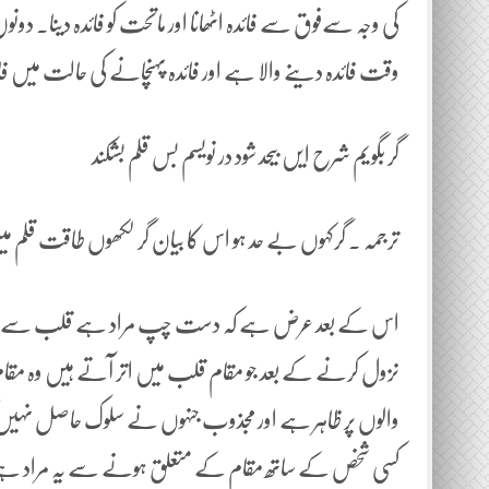
کی وجہ سےفوق سے فائدہ اٹھانا اور ماتحت کو فائدہ دینا۔ 
وقت فائدہ دینے والا ہے اور فائدہ پہنچانے کی حالت میں 
گر بگویم شرح ایں بیحد شود در نویسم بس قلم بشکند
ترجمہ ۔ گرکہوں بے حد ہو اس کا بیان گر لکھوں طاقت قلم 
اس کے بعد عرض ہے کہ دست چپ مراد ہے قلب سے جو
نزول کرنے کے بعد جو مقام قلب میں اتر آتے ہیں وہ مق
والوں پر ظاہر ہے اور مجذوب جنہوں نے سلوک حاصل نہیں کی
کسی شخص کے ساتھ مقام کے متعلق ہونے سے یہ مراد ہ