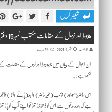
شیئر کریں
هبوط اور نزول کے مقامات مکتوب نمبر15 دفتر اول
ستمبر 6, 2021
ابو السرمد
0 تبصرے
ان احوال کے بیان میں جوهبوط اور نزول کے مقامات کے م
لکھا ہے:۔
اس حاضر(موجود) غائب(غیر حاضر) واجد(پانے والا) فاق
ہے کہ بندہ مدتوں سے اس کو ڈھونڈتا تھا تو اپنے آپ کو پاتا ت