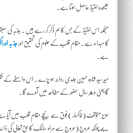
علیحدہ امتیاز حاصل ہوتا ہے۔
منجملہ اس امتیاز کے جس کا ہم ذکر کر رہے ہیں ۔ جذبہ ک
کا مبداء ہے۔ مقام قلب کے علوم کی تحقیق اور
جذ بہ ادر
ہے۔
میر سید شاه حسین جلدی روانہ ہو پڑے ۔ اس واسطے کے نق
گا یعنی و هر سال حضور کے مطالعہ میں آوے گا۔
عزیز متوقف (خاکسار ) فوق سے نیچے مقام قلب میں آیا ہے
ہے چونکہ عروج (عروج سے مراد سالک کا حق تعالی کی ذات و