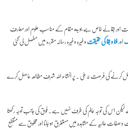
ی سبقت اور بقائے خاص ہے جو به مقام کے مناسب علوم اور معارف
اک
اور
فنا و بقا کی حقیقت
وغیرہ وغیرہ رسالہ مقررہ میں مفصل لی گئی
ل کرنے کی فرصت نہ ملی ۔ پر انشاء اللہ شرف مطالعہ حاصل کرے
 لیکن اس کی توجہ عالم کی طرف نہیں ہے۔ فوق کی جانب توجہ رکھتا
 صفات عالیہ کے مشاہدہ میں مستغرق ہو جانا اور مخلوق سے منقطع