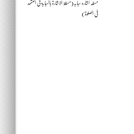
مسئلہ اشارہ سبابہ(مسئلۃ الاشارۃ بالسبابۃ فی التشھد
فی الصلوۃ)