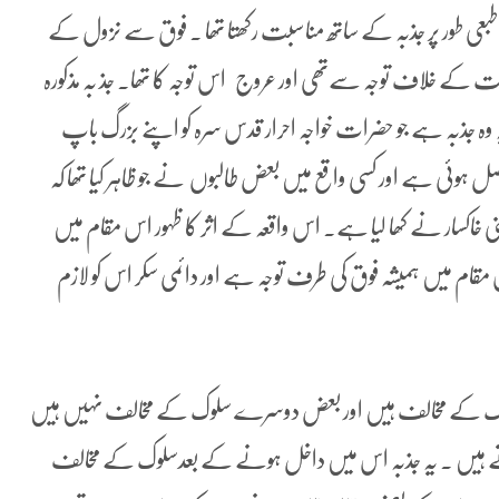
بعی طور پر جذبہ کے ساتھ مناسبت رکھتا تھا ۔ فوق سے نزول کے
عت کے خلاف توجہ سےتھی اور عروج اس توجہ کا تھا۔ جذ بہ مذکورہ
ذبہ ہے جو حضرات خواجہ احرار قدس سرہ کو اپنے بزرگ باپ
ہوئی ہے اور کسی واقع میں بعض طالبوں نے جو ظاہر کیا تھا کہ
 یعنی خاکسار نے کھا لیا ہے۔ اس واقعہ کے اثر کا ظہور اس مقام میں
مقام میں ہمیشہ فوق کی طرف توجہ ہے اور دائمی سکر اس کو لازم
وک کے مخالف ہیں اور بعض دوسرے سلوک کے مخالف نہیں ہیں
 ہیں ۔ یہ جذبہ اس میں داخل ہونے کے بعدسلوک کے مخالف