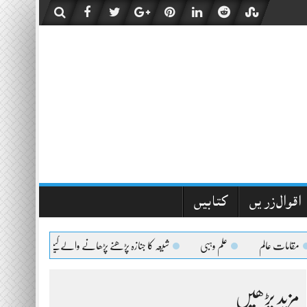
اقوال زریں
کتابیں
ت عالم
علم وہبی
شیعہ کا جنازہ پڑھنے پڑھانے والےکیلئے اعلیٰحضرت کا فتویٰ
مزید پڑھیں