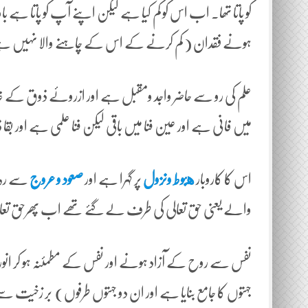
کو پاتا تھا۔ اب اس کو کم کیا ہے لیکن اپنے آپ کو پاتا ہے
ہونے فقدان ( کم کرنے کے اس کے چاہنے والا نہیں 
علم کی رو سے حاضر واجد ومقبل ہے اور ازروئے ذوق کے غائ
میں فانی ہے اور عین فنا میں باقی لیکن فنا علمی ہے اور بقا
اس کا کاروبار
هبوط ونزول
پر گہرا ہے اور
صعود و عروج
سے رہ 
والے یعنی حق تعالی کی طرف لے گئے تھے اب پھرحق ت
نفس سے روح کے آزاد ہونے اور نفس کے مطمئنہ ہو کر انور
جہتوں کا جامع بنایا ہے اور ان دو جہتوں طرفوں) بر زخی