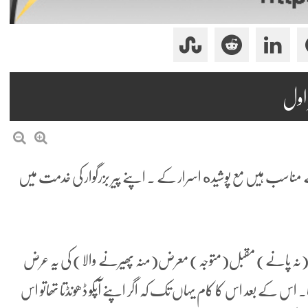
ناسب ہیں مع پوشیده اسرار کے ۔ اپنے پیر بزرگوار کی خدمت میں
د(نہ پانے) مقبل(متوجہ) معرض(منہ پھیرنے والا) کی یہ عرض
ھا۔ اس کے بعد اس کا کام یہاں تک کہ اگر اپنے آپکو ڈھونڈتا تھاتو اس