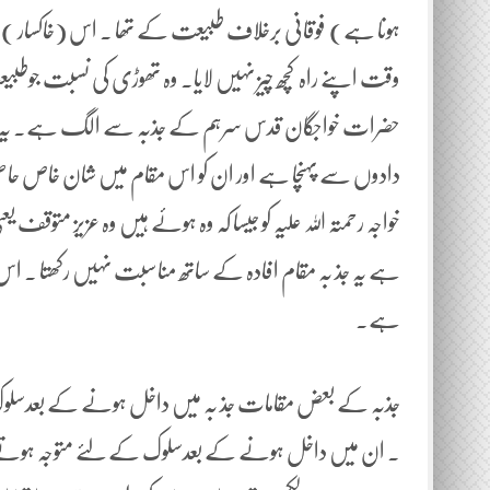
ہونا ہے) فوقانی برخلاف طبیعت کے تھا ۔ اس (خاکسار ) ط
وقت اپنے راہ کچھ چیز نہیں لایا۔ وہ تھوڑی کی نسبت جوطبی
حضرات خواجگان قدس سرہم کے جذبہ سے الگ ہے۔ یہ وہ ج
دادوں سے پہنچا ہے اور ان کو اس مقام میں شان خاص حاصل 
خواجہ رحمتہ اللہ علیہ کو جیسا کہ وہ ہوئے ہیں وہ عزیز متوقف
ہے یہ جذ بہ مقام افادہ کے ساتھ مناسبت نہیں رکھتا ۔ اس 
ہے۔
جذبہ کے بعض مقامات جذ بہ میں داخل ہونے کے بعدسل
۔ ان میں داخل ہونے کے بعدسلوک کے لئے متوجہ ہوتے