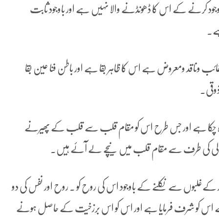
 باوجود کرنے کے اس کا ڈھونڈنے والا نہیں ہے اور باوجود ثابت
ہے۔
ب وناقد ومعروض ہے اس کا ظاہر بقا ہے اور باطن فنا عین بقا
 ذوقی۔
چکا ہے اور جس طرح اس کو مقام قلب سے قلب کے پھیرنے
عالی کی طرف سے مقام قلب میں نیچے لے آئے ہیں۔
 کےغلبوں سے نکلنے کے باوجود اس کی روح کو ۔ روح اور نفس کی دو
ت سے اس کو شرف فرمایا ہے اور اس کو اس برزخیت کے حاصل ہونے