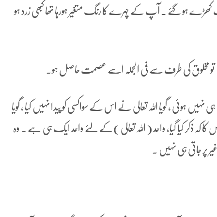
ھڑے ہو گئے ۔ آپ کے چہرے کا رنگ متغیر ہورہا تھا کبھی زرد ہو
 ہے تو مخلوق کی طرف سے فی الجملہ اسے عصمت حاصل ہو۔
ں ہوئی ، گویا اللہ تعالی نے اس کے سواکسی کو پیدا نہیں کیا ، گویا
ا کہ ذکر کیا گیا، واحد ( اللہ تعالی )کے لئے واحد ایک ہی ہے ۔ وہ
 پر جاتی ہی نہیں ۔