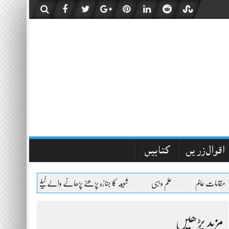
اقوال زریں
کتابیں
 عالم
علم وہبی
شیعہ کا جنازہ پڑھنے پڑھانے والےکیلئے اعلیٰحضرت کا فتویٰ
مزید پڑھیں