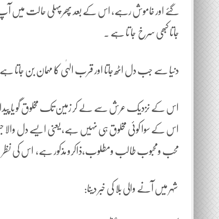
گئے اور خاموش رہے، اس کے بعد پھر پہلی حالت میں آپ ک
جاتا کبھی سرخ جا تا ہے ۔
دنیا سے جب دل اٹھ جاتا اور قرب الہٰی کا مہمان بن جاتا
اس کے نزدیک عرش سے لے کر زمین تک مخلوق گو یا پیدا ہی نہی
اس کے سوا کوئی مخلوق ہی نہیں ہے، یعنی ایسے دل والا جس ک
محب ومحبوب طالب ومطلوب،ذاکرو مذکور ہے، اس کی نظر غیر
شہر میں آنے والی بلا کی خبر دینا: