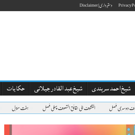
دستبرداری| Disclaimer
شیخ احمد سرہندی
شیخ عبد القادر جیلانی
حکایات
وسری فصل
التشوف الی حقائق التصوف پہلی فصل
ہفت منزل
مقامات