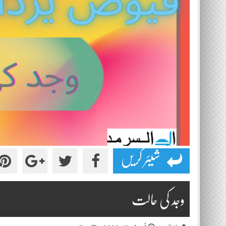
شیئر کریں
وجد کی حالت