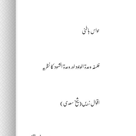
حواس باطنی
فلسفہ وحدۃ الوجود اور وحدۃ الشہود کا نظریہ
اقوال زریں(شیخ سعدی)