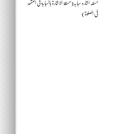
مسئلہ اشارہ سبابہ(مسئلۃ الاشارۃ بالسبابۃ فی التشھد
فی الصلوۃ)