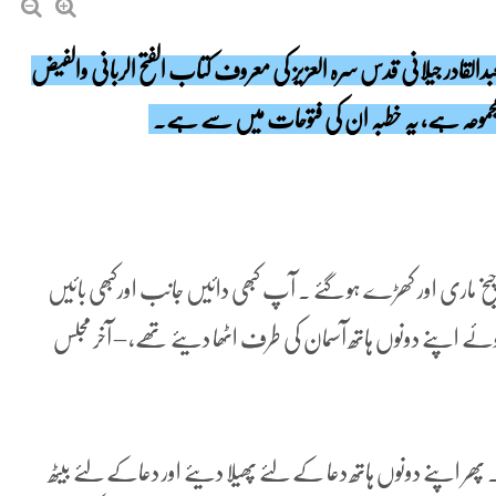
دالقادر جیلانی قدس سرہ العزیز کی معروف کتاب الفتح الربانی والفیض
 ماری اور کھڑے ہو گئے ۔ آپ کبھی دائیں جانب اورکبھی بائیں
ے اپنے دونوں ہاتھ آسمان کی طرف اٹھا دیئے تھے، – آخر مجلس
پنے دونوں ہاتھ دعا کے لئے پھیلا دیئے اور دعاکے لئے بیٹھ