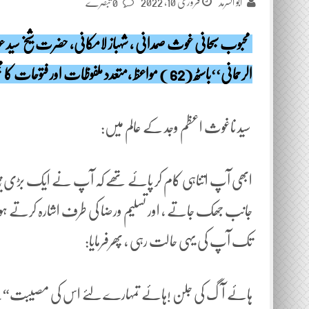
فروری 10, 2022
ابو السرمد
0 تبصرے
محبوب سبحانی غوث صمدانی ، شہباز لامکانی، حضرت شیخ سید عب
الرحمانی‘‘باسٹھ (62 ) مواعظ ،متعدد ملفوظات اور فتوحات کا مجموعہ ہے، یہ خطبہ ان کی فتوحات میں سے ہے۔
سید ناغوث اعظم وجد کے عالم میں:
ابھی آپ اتناہی کام کر پائے تھے کہ آپ نے ایک بڑی چیخ
جانب جھک جاتے ، اور تسلیم ورضا کی طرف اشارہ کرتے ہوئ
تک آپ کی یہی حالت رہی ، پھرفرمایا:
ہائے آگ کی جلن !ہائے تمہارے لئے اس کی مصیبت“۔ پھر ا