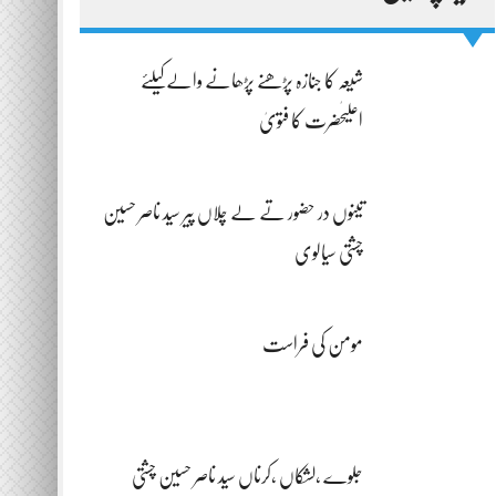
شیعہ کا جنازہ پڑھنے پڑھانے والےکیلئے
اعلیٰحضرت کا فتویٰ
تینوں در حضور تے لے چلاں پیر سید ناصر حسین
چشتی سیالوی
مومن کی فراست
جلوے ،لشکاں ،کرناں سید ناصر حسین چشتی