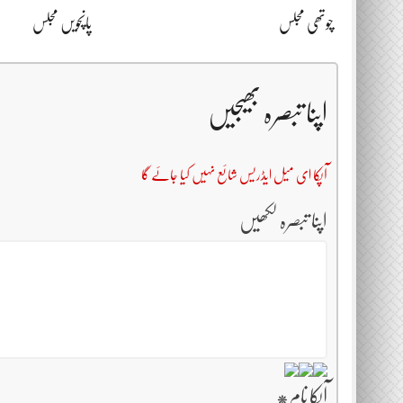
چوتھی مجلس
پانچویں مجلس
اپنا تبصرہ بھیجیں
آپکا ای میل ایڈریس شائع نہیں کیا جائے گا
اپنا تبصرہ لکھیں
آپکا نام
*