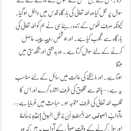
سوال پر عمل کیا وہ اللہ تعالیٰ کی بارگاہ قدس میں داخل ہو گیا۔
کیونکہ صرف نفوس کے زندہ ر بنے ہی نے ہم کو اللہ تعالیٰ کی
بارگاہ سے محجوب کیا ہے۔ اور جو شخص روپیہ،پیسہ حاصل
کرنے کے لئے سوال کرتا ہے ۔ وہ بدبختی اور تنگدستی میں
مبتلا
ہوتا ہے۔ اور مانگنے کی حالت میں سائل کے لئے مناسب
یہ ہے : – ہاتھ سے مخلوق کی طرف اشارہ کرے اور اس کا
قلب اللہ تعالیٰ کی طرف متوجہ ہو ۔ مباحث میں فرمایا ہے :-
وَآدَابُ الصُّوفِي عِندَ الْمَسْئَلَةِ أَنْ يَدْخُلَ السُّوقَ إِلَيْهِ يَسْأَلَهُ
اور سول کرنے کے وقت صوفی کے آداب یہ ہیں کہ وہ