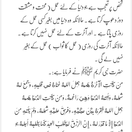
شخص پر تعجب ہے جو دنیا کے لئے عمل ( محنت و مشقت
دوڑ دھوپ کرتا ہے۔ حالانکہ وہ دنیا میں بغیر کسی عمل کے
روزی پاتا ہے ۔ اور آخرت کے لئے عمل نہیں کرتا ہے۔
حالانکہ آخرت کی روزی ( عمل کا ثواب ) عمل کے بغیر
نہیں لے گی۔
حضرت نبی کریم ﷺ نے فرمایا ہے:۔
مَنْ كَانَتِ الآخِرَةُ هَمَّهُ ‌جَعَلَ ‌اللَّهُ ‌غِنَاهُ فِي قَلْبِهِ، وَجَمَعَ لَهُ
شَمْلَهُ، وَأَتَتْهُ الدُّنْيَا وَهِيَ ‌رَاغِمَةٌ، وَمَنْ كَانَتِ الدُّنْيَا هَمَّهُ
جَعَلَ اللَّهُ فَقْرَهُ بَيْنَ عَيْنَيْهِ، وَفَرَّقَ عَلَيْهِ شَمْلَهُ، وَلَمْ يَأْتِهِ مِنَ
الدُّنْيَا إِلَّا مَا قُدِّرَ لَهُ ، إِنَّ ‌الرِّزْقَ ‌لَيَطْلُبُ الْعَبْدَ كَمَا يَطْلُبُهُ أَجَلُهُ جو