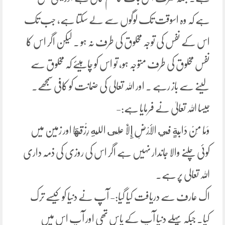
ہے کہ وہ اسوقت تک لوگوں سے لے سکتا ہے، جب تک
اس کے نفس کی توجہ مخلوق کی طرف نہ ہو ۔ لیکن اگر اس کا
نفس مخلوق کی طرف متوجہ ہو، تو اس کو چاہیئے کہ مخلوق سے
لینے سے باز رہے ۔ اور اللہ تعالی کی ضمانت کو کافی سمجھے۔
جیسا اللہ تعالیٰ نے فرمایا ہے:-
وَمَا مِنْ دَابَّةٍ فِي الْأَرْضِ إِلَّا عَلَى اللَّهِ رِزْقُهَا اور زمین میں
کوئی چلنے والا جاندار نہیں ہے اگر اس کی روزی کی ذمہ داری
اللہ تعالی پر ہے۔
اک عارف سے دریافت کیا گیا:- آپ نے دنیا کو کیسے ترک
کیا۔ جبکہ پہلے دنیا آپ کے پاس تھی اور آپ اس میں