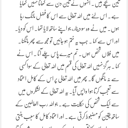
تین بچے ہیں۔ انہوں نے تین دن سے کھانا نہیں کھایا
ہے۔ اس لئے میں اللہ تعالی سے اس کا فضل مانگ رہا
ہوں۔ میں نے وہ سو دینار، جو اپنے ساتھ لایا تھا۔ اس کو دیا۔
اور اس سے کہا ۔ جب یہ ختم ہو جائیں تو مجھ سے پھر مانگنا۔
میں فلاں شخص ہوں۔ تم میرے پاس چلے آنا ۔ اس نے
کہا ۔ ہر گز نہیں اللہ تعالی کی قسم میں اللہ تعالی کے سوا کسی
سے نہ مانگوں گا۔ پھر میں اللہ تعالی پر اس کے کامل اعتماد
سے تعجب کرتا ہوا واپس آیا۔ یہ اللہ تعالی کے لشکروں میں
سے ایک شخص کی حکایت ہے۔ جو اللہ رب العالمین کے
ساتھ یقین کو مضبوط کرتی ہے۔ اور اعتماد کامل کا سبب بنتی