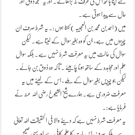
لئے اپنا ہا تھ اس کی طرف نہ بڑھائے۔ اور یہ سمجھ ذوق اور
حال سے پیدا ہوتی ہے۔
میں (احمد بن محمد بن العجیبہ ) کہتا ہوں :۔ یہ شرط صرف ان
چیزوں میں ہے، جن کو وہ بغیر سوال کے لیتا ہے۔ لیکن
سوال کی حالت میں یہ معرفت شرط نہیں ہے۔ بلکہ سوال
علم اور مجاہدہ کے ساتھ ہونا چاہیئے ۔ تا کہ وہ ذوق بن جائے۔
لیکن جو چیزیں بغیر سوال کے ملے ، اس کے لینے میں یہ
معرفت ضروری ہے۔ ہمارے شیخ الشیوخ رضی اللہ عنہ نے
فرمایا ہے:۔
یہ معرفت شرط نہیں ہے کہ دینے والا فی الحقیقت اللہ تعالیٰ
ہے۔ بلکہ صرف اس بات کا علم کافی ہے اور یہی صحیح