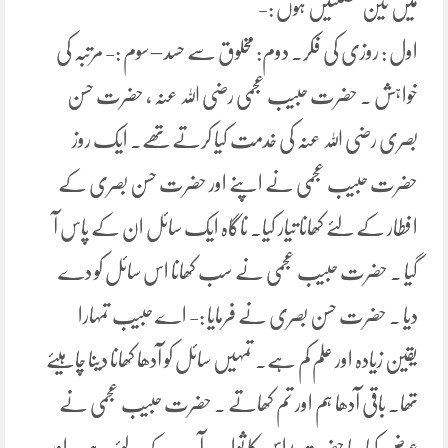
میں تین خصلتیں ہوں :-
اول : روزی کی فکر۔ دوم: مخلوق سے حسد – سوم :- مرتبہ کی
خواہش ۔ حضرت حبیب عجمی رضی اللہ عنہ ، حضرت حسن
بصری رضی اللہ عنہ کی خدمت کیا کرتےتھے۔ ایک روز
حضرت حبیب عجمی نے اپنے اور حضرت حسن بصری کے
افطار کے لئے کھانا تیار کیا۔ ناگاہ ایک سائل ان کے پاس آ
گیا ۔ حضرت حبیب عجمی نے سب کھانا اس سائل کو دے
دیا ۔ حضرت حسن بصری نے فرمایا :- اے حبیب تمہارا
یقین زیادہ اور علم کم ہے۔ تمہیں سائل کو آدھا کھانا دینا چاہیئے
تھا۔ باقی آدھا ہم اور تم کھاتے ۔ حضرت حبیب عجمی نے
عرض کیا : یا حضرت ! اس کا ثواب آپ کے لئے ہے۔ اور