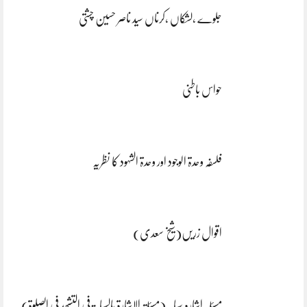
جلوے ،لشکاں ،کرناں سید ناصر حسین چشتی
حواس باطنی
فلسفہ وحدۃ الوجود اور وحدۃ الشہود کا نظریہ
اقوال زریں(شیخ سعدی)
مسئلہ اشارہ سبابہ(مسئلۃ الاشارۃ بالسبابۃ فی التشھد فی الصلوۃ)