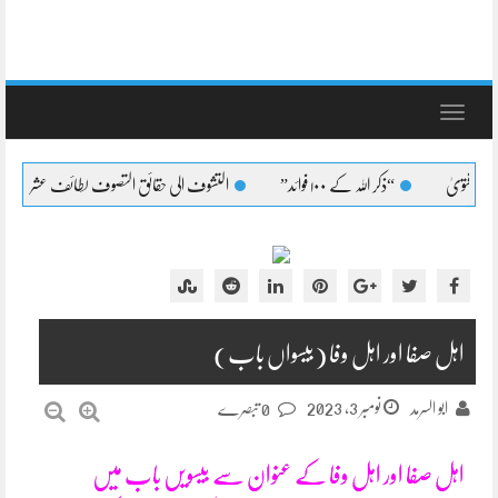
Toggle
navigation
اللہ کے ۱۰۰ فوائد”
التشوف الی حقائق التصوف لطائف عشرہ کا بیان
التشوف ال
اہل صفا اور اہل وفا (بیسواں باب)
نومبر 3, 2023
ابو السرمد
0 تبصرے
اہل صفا اور اہل وفا کے عنوان سے بیسویں باب میں