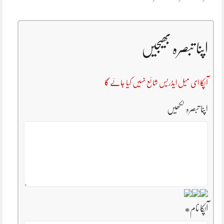
اپنا تبصرہ بھیجیں
آپکا ای میل ایڈریس شائع نہیں کیا جائے گا
اپنا تبصرہ لکھیں
آپکا نام
*