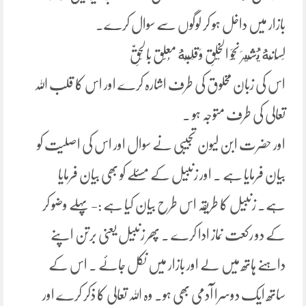
بازار میں داخل ہو کر لوگوں سے سوال کرے۔
لِسَانُهُ يُشِيرَ نَحْوَ الْخَلْقِ وَقَلْبُهُ مُعَلَق بِالْحَقِّ
اس کی زبان مخلوق کی طرف اشارہ کرے اور اس کا قلب اللہ
تعالی کی طرف متوجہ ہو ۔
اور حضرت ابن لیون تجیبی نے سوال اور اس کی اصلیت کو
بیان فرمایا ہے ۔ اور زنبیل کے مسئلے کو بھی بیان فرمایا
ہے۔ زنبیل کا طریقہ اس طرح بیان کیا ہے :- پہلے وضو کر
کے دو رکعت نماز ادا کرے ۔ پھر زنبیل یعنی برتن اپنے
داہنے ہاتھ میں لے اور بازار میں نکل جائے ۔ اس کے
ساتھ ایک دوسرا آدمی بھی ہو۔ وہ اللہ تعالی کا ذکر کرے اور