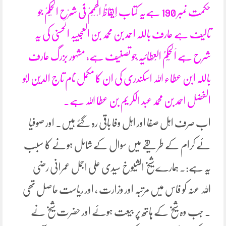
حکمت نمبر 190 ہےیہ کتاب اِیْقَاظُ الْھِمَمْ فِیْ شَرْحِ الْحِکَمْ جو
تالیف ہے عارف باللہ احمد بن محمد بن العجیبہ الحسنی کی یہ
شرح ہے اَلْحِکَمُ الْعِطَائِیَہ ْجو تصنیف ہے، مشہور بزرگ عارف
باللہ ابن عطاء اللہ اسکندری کی ان کا مکمل نام تاج الدین ابو
الفضل احمد بن محمد عبد الکریم بن عطا اللہ ہے۔
اب صرف اہل صفا اور اہل وفا باقی رہ گئے ہیں۔ اور صوفیا
ئے کرام کے طریقے میں سوال کے شامل ہونے کا سبب
یہ ہے:۔ ہمارے شیخ الشیوخ سیدی علی اجمل عمرانی رضی
اللہ عنہ کو فاس میں مرتبہ اور وزارت ، اور ریاست حاصل تھی
۔ جب وہ شیخ کے ہاتھ پر بیعت ہوئے اور حضرت شیخ نے