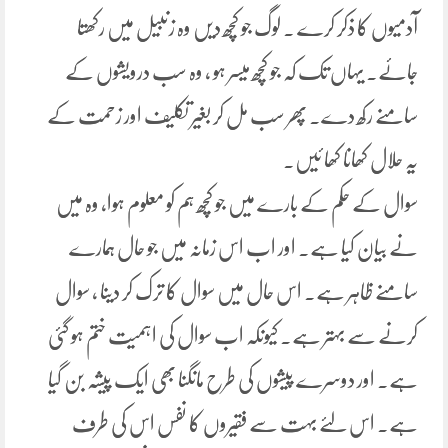
آدمیوں کا ذکر کرے ۔ لوگ جو کچھ دیں وہ زنبیل میں رکھتا
جائے۔ یہاں تک کہ جو کچھ میسر ہو ، وہ سب درویشوں کے
سامنے رکھ دے۔ پھر سب مل کر بغیر تکلیف اور زحمت کے
یہ حلال کھانا کھا ئیں۔
سوال کے حکم کے بارے میں جو کچھ ہم کو معلوم ہوا، وہ میں
نے بیان کیا ہے۔ اور اب اس زمانہ میں جو حال ہمارے
سامنے ظاہر ہے۔ اس حال میں سوال کا ترک کر دینا ، سوال
کرنے سے بہتر ہے۔ کیونکہ اب سوال کی اہمیت ختم ہو گئی
ہے۔ اور دوسرے پیشوں کی طرح مانگنا بھی ایک پیشہ بن گیا
ہے۔ اس لئے بہت سے فقیروں کا نفس اس کی طرف