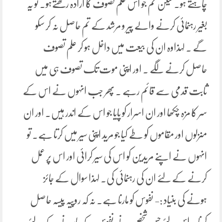
چاہتے ہو۔ لیکن تم جو اس علم تصوف کا ارادہ رکھتےہو۔ تو یہ
بغیر رہنمائی کرنے والے پیر و مرشد کے تم حاصل نہ کر سکو
گے ۔ لہذاوہ ان کی بیعت میں داخل ہو کر علم تصوف
حاصل کرنے لگے ۔ اور اپنی موت تک تصوف ہی میں
ثابت قدمی سے قائم رہے ۔ پھر جب انہوں نے اس کے
سر کا مزہ چکھا اور ان اسرار کو پایا جو اس کے اندر ہیں۔ اور ان
منزلوں اور مقاموں کو طے کیا جو مرید اپنی سیر میں کرتا ہے۔ تو
انہوں نے اپنے مریدین کو اس کی سیر کرائی اور اس پر عمل
کرنے کے لئے ان کی رہنمائی کی۔ لہذا سوال کے جائز
ہونے کی بنیاد :- نفوس کو مارنا ہے۔ نہ کہ روپیہ پیسہ حاصل
کرنا ۔ اس لئے جس شخص نے نفوس کے مارنے کے لئے