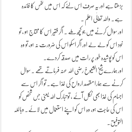
بڑھتا ہے اور یہ صرف اس لئے کہ اس میں نفس کا فائدہ
ہے۔ واللہ تعالٰی اعلم ۔
اور سوال کرنے میں جو کچھ ملے ۔ اگر فقیر اس کا محتاج ہو ، تو
خود اس کو لے لے اور اگر اسکو اس کی ضرورت نہ ہو، تو وہ
اس کو پوشیدہ طور پر رات میں صدقہ کردے۔
اور ہمارے شیخ الشیوخ رضی اللہ عنہ فرماتے تھے ۔ سوال
کرنے سے ہمارا مقصد ارواح کی غذا ہے۔ تو اگر اس سے
اجسام کی غذا بھی نکل آئے ، تو تبارک اللہ یعنی جس شخص کو
اس کی حاجت ہو، وہ اس کو اپنے استعمال میں لائے۔ وباللہ
التوفیق۔