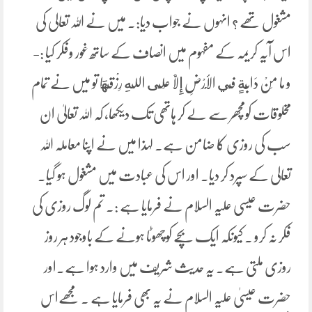
مشغول تھے ؟ انہوں نے جواب دیا:۔ میں نے اللہ تعالی کی
اس آیہ کریمہ کے مفہوم میں انصاف کے ساتھ غور وفکر کیا :-
و ما مِنْ دَابَّةٍ فِي الْأَرْضِ إِلَّا عَلَى اللهِ رِزْقُهَا تو میں نے تمام
مخلوقات کومچھر سے لے کر ہاتھی تک دیکھا، کہ اللہ تعالیٰ ان
سب کی روزی کا ضامن ہے۔ لہذا میں نے اپنا معاملہ اللہ
تعالی کے سپرد کر دیا۔ اور اس کی عبادت میں مشغول ہو گیا۔
حضرت عیسی علیہ السلام نے فرمایا ہے :۔ تم لوگ روزی کی
فکر نہ کرو ۔ کیونکہ ایک بچے کوچھوٹا ہونے کے باوجود ہر روز
روزی ملتی ہے۔ یہ حدیث شریف میں وارد ہوا ہے۔اور
حضرت عیسیٰ علیہ السلام نے یہ بھی فرمایا ہے ۔ مجھےاس