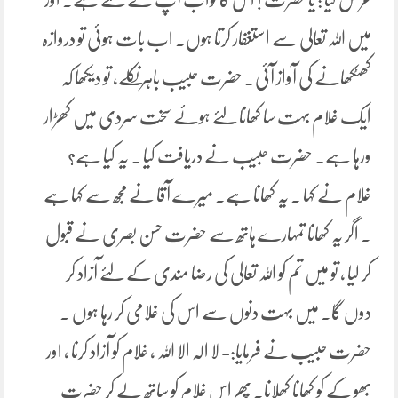
میں اللہ تعالی سے استغفار کرتا ہوں۔ اب بات ہوئی تو دروازہ
کھٹکھانے کی آواز آئی۔ حضرت حبیب باہر نکلے، تو دیکھا کہ
ایک غلام بہت سا کھانا لئے ہوئے سخت سردی میں کھڑار
ورہا ہے۔ حضرت حبیب نے دریافت کیا ۔ یہ کیا ہے؟
غلام نے کہا ۔ یہ کھانا ہے۔ میرے آقا نے مجھ سے کہا ہے
۔ اگر یہ کھانا تمہارے ہاتھ سے حضرت حسن بصری نے قبول
کر لیا ، تو میں تم کو اللہ تعالی کی رضا مندی کے لئے آزاد کر
دوں گا۔ میں بہت دنوں سے اس کی غلامی کر رہا ہوں ۔
حضرت حبیب نے فرمایا:- لا الہ الا اللہ ، غلام کو آزاد کرنا ، اور
بھو کے کو کھانا کھلانا۔ پھر اس غلام کو ساتھ لے کر حضرت