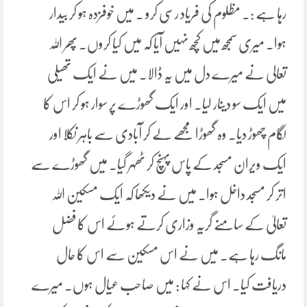
رہا ہے :۔ مظلوم کی فریاد رسی کرو ۔ میں خوفزدہ ہو کر بیدار
ہوا۔ میری سمجھ میں کچھ نہیں آیا کہ میں کیا کروں۔ پھر اللہ
تعالی نے میرے دل میں یہ ڈالا۔ میں نے ایک تھیلی
میں ایک سو دینار لیا۔ اور ایک گھوڑے پر سوار ہو کر اس کا
لگام چھوڑ دیا۔ وہ گھوڑا مجھے لے کر آبادی سے باہر نکلا اور
ایک ویران مسجد کے پاس پہنچ کر ٹھہر گیا۔ میں گھوڑے سے
اتر کر مسجد داخل ہوا۔ میں نے دیکھا کہ ایک مسکین اللہ
تعالیٰ کے سامنے گریہ وزاری کرتے ہوئے اس کا فضل
مانگ رہا ہے۔ میں نے اس مسکین سے اس کا حال
دریافت کیا۔ اس نے کہا : میں صاحب عیال ہوں۔ میرے