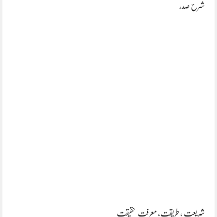
شرح صدر
شریعت , طریقت, معرفت حقیقت