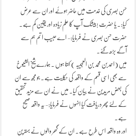
حسن بصری کی خدمت میں حاضر ہوئے اور ان سے عرض
کیا:۔ یا حضرت !بیشک آپ کا علم زیادہ اور یقین کم ہے۔
حضرت حسن بصری نے فرمایا:- اے حبیب ا تم ہم سے
آگے بڑھ گئے۔
میں (احمد بن محمد بن العجیبہ ) کہتا ہوں ۔ ہمارے شیخ الشیوخ
سے بھی اسی قسم کے واقعہ کی حکایت ہے۔ جو مجھ سے ان
کی بعض مریدین نے بیان کیا۔ میں نے ان سے مزید تحقیق
کے لئے پھر دریافت کیا انہوں نے فرمایا:- یہ واقعہ صحیح
ہے۔
اور وہ واقعہ اس طرح ہے۔ ان کے گھر والوں نے بہترین