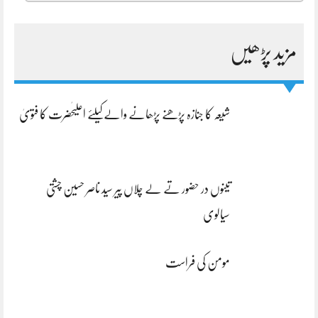
مزید پڑھیں
شیعہ کا جنازہ پڑھنے پڑھانے والےکیلئے اعلیٰحضرت کا فتویٰ
تینوں در حضور تے لے چلاں پیر سید ناصر حسین چشتی
سیالوی
مومن کی فراست