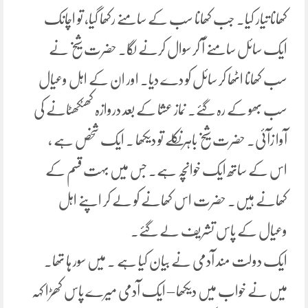
کھانا تیار کیا۔ جب کھانا سب کے سامنے رکھا گیا، تو اچانک
ایک سائل سامنے آ کر سوال کرنے لگا۔ حضرت شیخ نے
سب کھانا اٹھا کر سائل کو دے دیا۔ اور ان کے اہل وعیال
سب بھو کے رہ گئے۔ نماز عشا کے بعد دروازہ کھٹکھٹانے کی
آوا زآئی۔ حضرت شیخ باہر نکلے تو دیکھا ۔ ایک شخص ہے ،
اس کے ساتھ ایک خوانچہ ہے۔ جس میں بہت قسم کے
کھانے ہیں۔ حضرت اس کھانے کو لے کر اپنے اہل
وعیال کے پاس تشریف لے گئے۔
ایک دولت مند آدمی نے بیان کیا ہے ۔ میں سور ہا تھا۔
میں نے خواب میں دیکھا – ایک آدمی میرے پاس کھڑا کہہ