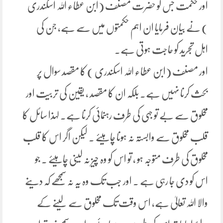
اور حکمت جس کو حضرت مصنف (ابن عطاء اللہ اسکندری
) نے بیان فرمایا ان اہم حکمتوں میں سے ہے، جن کی
اہل تجرید کو حاجت ہوتی ہے۔
اور مصنف (ابن عطاء اللہ اسکندری ) کا مقصد سوال پر
بحث کرنا نہیں ہے۔ بلکہ ان کا مقصد ، یقین کی تربیت اور
مخلوق سے بے تو جہی کی طرف رہنمائی کرنا ہے۔ لہذا سائل کا
قلب مخلوق سے وابستہ نہ ہونا چاہیئے ۔ لیکن اگر اس کا قلب
مخلوق کی طرف متوجہ ہو ، تو اس کو وہ چیز نہ لینی چاہیئے ۔ جو
اس کو دی جا رہی ہے ۔ اور جب تک وہ یہ نہ سمجھے کہ دینے
والا اللہ تعالیٰ ہے، اس وقت تک مخلوق سے لینے کے