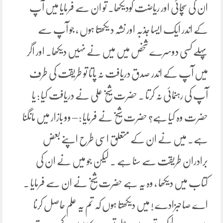
ان کی سچائی اور ریاضت کودیکھا۔ تو ان سے فرمایا میں آپ
کے اندر ایک ایسا جذبہ اور نشہ د یکھتا ہوں ، جو آپ سے
پہلے کسی دوسرے شخص میں میں نے نہیں دیکھا۔ اور اگر
میں آپ کے اندر صدق دریافت نہ پاتا تو طریقت کی طرف
آپ کی رہنمائی نہ کرتا ۔ حضرت شیخ علی نے دریافت کیا : یا
حضرت وہ کیا ہے؟ حضرت شیخ نے فرمایا : – وو بازار میں مانگنا
ہے۔ میں نے ان کے متعلق اسی طرح اپنے بعض
برادران طریقت سے سنا ہے ۔ لیکن جو میں نے ان کی
کتاب میں دیکھا ، وہ یہ ہے حضرت شیخ نے ان سے فرمایا ۔
اے صاحبزادے ! میں دیکھتا ہوں کہ تم یہ علم حاصل کرنا