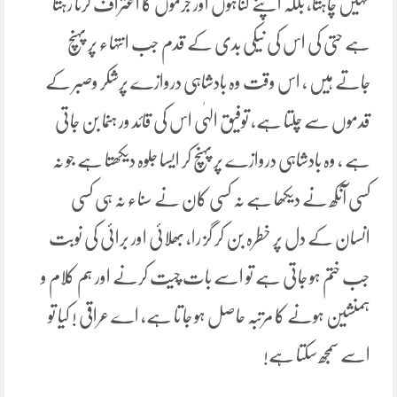
نہیں چاہتا، بلکہ اپنے گناہوں اور جرموں کا اعتراف کرتا رہتا
ہے حتی کی اس کی نیکی بدی کے قدم جب انتہاء پر پہنچ
جاتے ہیں ، اس وقت وہ بادشاہی دروازے پرشکر وصبر کے
قدموں سے چلتا ہے، توفیق الہٰی اس کی قائد ور ہنما بن جاتی
ہے ، وہ بادشاہی دروازے پر پہنچ کر ایسا جلوہ دیکھتا ہے جو نہ
کسی آنکھ نے دیکھا ہے نہ کسی کان نے سناء نہ ہی کسی
انسان کے دل پر خطرہ بن کر گز را، بھلائی اور برائی کی نوبت
جب ختم ہو جاتی ہے تو اسے بات چیت کرنے اور ہم کلام و
ہمنشین ہونے کا مرتبہ حاصل ہو جا تا ہے، اے عراقی ! کیا تو
اسے سمجھ سکتا ہے!