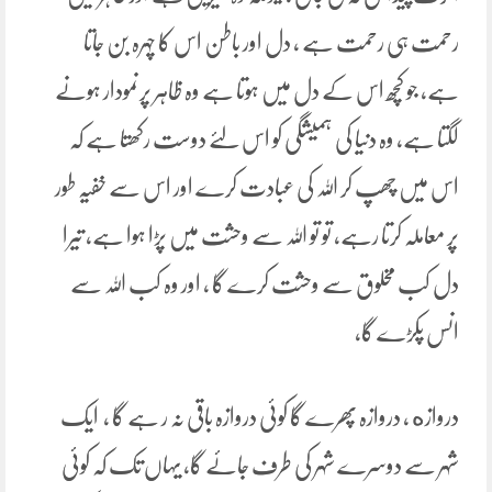
رحمت ہی رحمت ہے ، دل اور باطن اس کا چہرہ بن جاتا
ہے، جو کچھ اس کے دل میں ہوتا ہے وہ ظاہر پرنمودار ہونے
لگتا ہے، وہ دنیا کی ہمیشگی کو اس لئے دوست رکھتا ہے کہ
اس میں چھپ کر اللہ کی عبادت کرے اور اس سے خفیہ طور
پر معاملہ کرتا رہے، تو تو اللہ سے وحشت میں پڑا ہوا ہے، تیرا
دل کب مخلوق سے وحشت کرے گا ، اور وہ کب اللہ سے
انس پکڑے گا،
دروازه ، دروازہ پھرے گا کوئی دروازہ باقی نہ ر ہے گا ، ایک
شہر سے دوسرے شہر کی طرف جائے گا، یہاں تک کہ کوئی