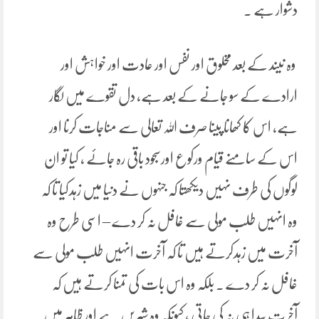
دشوار ہے ۔
وہ نیند کے بعد مخلوق اور نفس اور عادت اور خواہش اور
ارادے کے سو جانے کے بعد ہے، دل تقوے میں لگار
ہے، اس کا کھانا پینا صرف اللہ تعالی سے مناجات کرنا اور
اس کے سامنے قیام ورکوع اورسجود باقی رہ جائے ، کیا تو ان
لوگوں کی طرف نہیں دیکھتا کہ جنہوں نے دنیا میں زہدکیا تا کہ
وہ انہیں طلب مولی سے غافل نہ کر دے – اسی طرح وہ
آخرت میں زہدکرتے ہیں تا کہ آخرت انہیں طلب مولی سے
غافل نہ کر دے ۔ بلکہ وہ اس بات کی تمنا کرتے ہیں کہ
آخرت پیدا ہی نہ کی جاتی ، کیونکہ وہ شیریں ہے اور ظاہر میں