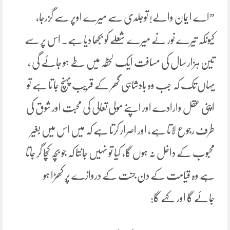
”اے ایمان والے! توجلدی سے میرے اوپر سے گزرجا،
کیونکہ تیرے نور نے میرے شعلے کو بجھا دیا ہے۔ اس پر سے
تین ہزار سال کی مسافت ایک لحظہ میں طے ہو جائے گی ،
یہاں تک کہ جب وہ بادشاہی گھر کے قریب پہنچ جا تا ہے تو
اپنی عقل وارادے اور اپنے مولی تعالی کی محبت اور شوق کی
طرف رجوع لاتا ہے، اور اصرار کرتا ہے کہ میں اس میں بغیر
محبوب کے داخل نہ ہوں گا، کیا تو نہیں جانتا کہ جو بچہ کچا گر جاتا
ہے وہ قیامت کے دن جنت کے دروازے پر کھڑا ہو
جائے گا اور کہے گا: