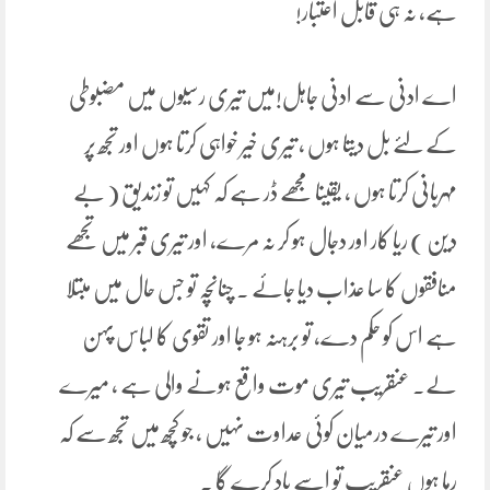
ہے، نہ ہی قابل اعتبار!
اے ادنی سے ادنی جاہل!میں تیری رسیوں میں مضبوطی
کے لئے بل دیتا ہوں ، تیری خیر خواہی کرتا ہوں اور تجھ پر
مہربانی کرتا ہوں ، یقینا مجھے ڈر ہے کہ کہیں تو زندیق ( بے
دین ) ریا کار اور دجال ہو کر نہ مرے، اور تیری قبر میں تجھے
منافقوں کا سا عذاب دیا جائے ۔ چنانچہ تو جس حال میں مبتلا
ہے اس کو حکم دے، تو برہنہ ہو جا اور تقوی کا لباس پہن
لے۔ عنقریب تیری موت واقع ہونے والی ہے ، میرے
اور تیرے درمیان کوئی عداوت نہیں ، جو کچھ میں تجھ سے کہ
رہا ہوں عنقریب تو اسے یاد کرے گا ۔