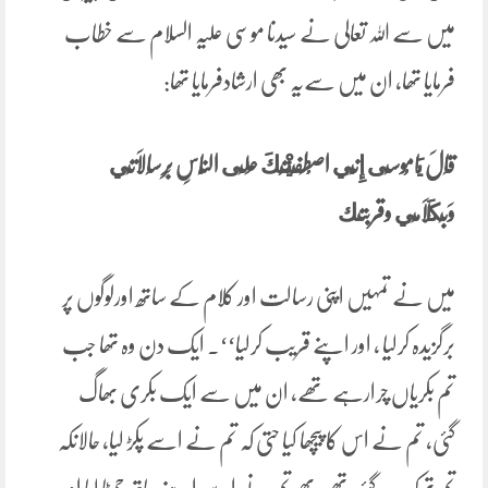
میں سے اللہ تعالی نے سیدنا موسی علیہ السلام سے خطاب
فرمایا تھا، ان میں سےیہ بھی ارشادفرمایا تھا:
قَالَ يَامُوسَى إِنِّي اصْطَفَيْتُكَ عَلَى النَّاسِ بِرِسَالَاتِي
وَبِكَلَامِي وقربتك
میں نے تمہیں اپنی رسالت اور کلام کے ساتھ اورلوگوں پر
برگزیدہ کرلیا ، اور اپنے قریب کرلیا‘‘۔ ایک دن وہ تھا جب
تم بکریاں چرارہے تھے، ان میں سے ایک بکری بھاگ
گئی، تم نے اس کا پیچھا کیا حتی کہ تم نے اسے پکڑ لیا، حالانکہ