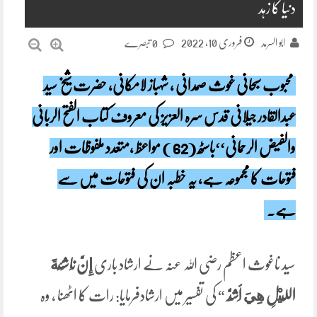
دنیا کا زہد
فروری 10, 2022
ابو السرمد
0 تبصرے
محبوب سبحانی غوث صمدانی ، شہباز لامکانی، حضرت شیخ سید
عبدالقادر جیلانی قدس سرہ العزیز کی معروف کتاب الفتح الربانی
والفیض الرحمانی‘‘باسٹھ (62 ) مواعظ ،متعدد ملفوظات اور
فتوحات کا مجموعہ ہے، یہ خطبہ ان کی فتوحات میں سے
ہے۔
سید ناغوث اعظم رضی اللہ عنہ نے ارشاد باری
إِنَّ نَاشِئَةَ
اللَّيْلِ هِيَ أَشَدُّ
“ کی تفسیر میں ارشادفرمایا: رات کا اٹھنا ، وہ