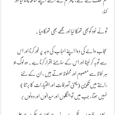
تم تھک گئے تھے، پھر تم نے اسے اپنے ساتھ چمٹا لیا اور
کہا:
تو نے خود کوبھی تھکا لیا اور مجھے بھی تھکا دیا ۔
حجاب والے کی دوا اپنے احباب کی وجہ پر غور کرنا اور اس
سے توبہ کر لینا اور اس کے سامنے اقرار کرنا ہے۔ وہ لوگ جو
ہر لحاظ سے معصوم اور محفوظ ہوتے ہیں ، ان کے لئے
راستے میں تکوین (یعنی تصرفات اور اختیارات کا برتنا)
نہیں ہوتا ، جب میں تو جنگلوں اور میدانوں اور دونوں بر