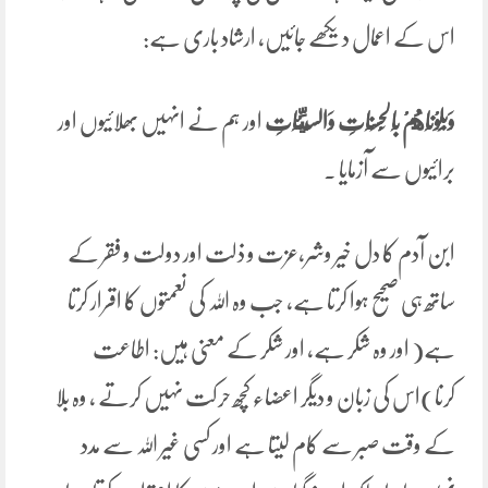
اس کے اعمال دیکھے جائیں، ارشاد باری ہے:
‌وَبَلَوْنَاهُمْ بِالْحَسَنَاتِ وَالسَّيِّئَاتِ
اور ہم نے انہیں بھلائیوں اور
برائیوں سے آزمایا ۔
ابن آدم کا دل خیر وشر،عزت و ذلت اور دولت و فقر کے
ساتھ ہی صحیح ہوا کرتا ہے، جب وہ اللہ کی نعمتوں کا اقرار کرتا
ہے( اور وہ شکر ہے، اور شکر کے معنی ہیں: اطاعت
کرنا)اس کی زبان و دیگر اعضاء کچھ حرکت نہیں کرتے ، وہ بلا
کے وقت صبر سے کام لیتا ہے اور کسی غیر اللہ سے مدد