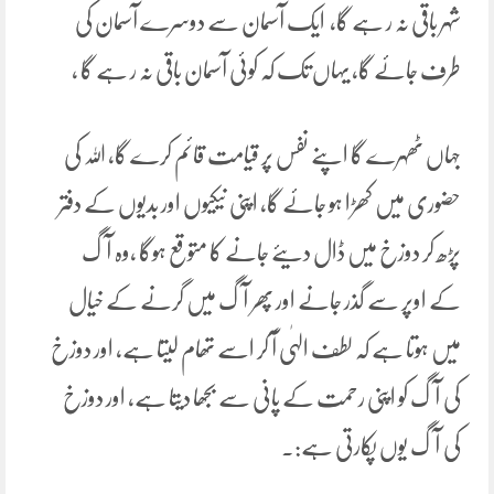
شہر باقی نہ ر ہے گا، ایک آسمان سے دوسرے آسمان کی
طرف جائے گا، یہاں تک کہ کوئی آسمان باقی نہ ر ہے گا ،
جہاں ٹھہرے گا اپنے نفس پر قیامت قائم کرے گا، اللہ کی
حضوری میں کھڑا ہو جائے گا، اپنی نیکیوں اور بدیوں کے دفتر
پڑھ کر دوزخ میں ڈال دیئے جانے کا متوقع ہوگا ،وہ آگ
کے اوپر سے گذر جانے اور پھر آگ میں گرنے کے خیال
میں ہوتا ہے کہ لطف الہٰی آ کر اسے تھام لیتا ہے، اور دوزخ
کی آگ کو اپنی رحمت کے پانی سے بجھا دیتا ہے، اور دوزخ
کی آگ یوں پکارتی ہے:۔