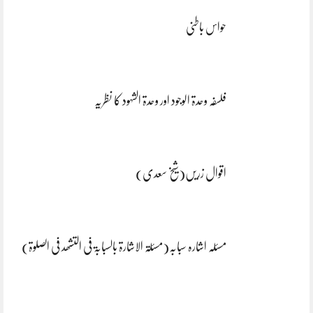
حواس باطنی
فلسفہ وحدۃ الوجود اور وحدۃ الشہود کا نظریہ
اقوال زریں(شیخ سعدی)
مسئلہ اشارہ سبابہ(مسئلۃ الاشارۃ بالسبابۃ فی التشھد فی الصلوۃ)