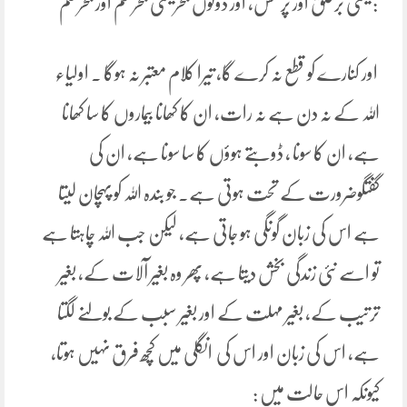
: یعنی برخلق اور پرنفس، اور دونوں بحریعنی بحر حکم اور بحرعلم
اور کنارے کو قطع نہ کرے گا، تیرا کلام معتبر نہ ہوگا ۔ اولیاء
اللہ کے نہ دن ہے نہ رات، ان کا کھانا بیماروں کا سا کھانا
ہے، ان کا سونا ، ڈوبتے ہوؤں کا سا سونا ہے، ان کی
گفتگوضرورت کے تحت ہوتی ہے۔ جو بندہ اللہ کو پہچان لیتا
ہے اس کی زبان گونگی ہو جاتی ہے، لیکن جب اللہ چاہتا ہے
تو اسے نئی زندگی بخش دیتا ہے، پھر وہ بغیر آلات کے، بغیر
ترتیب کے، بغیر مہلت کے اور بغیر سبب کے بولنے لگتا
ہے، اس کی زبان اور اس کی انگلی میں کچھ فرق نہیں ہوتا،
کیونکہ اس حالت میں :