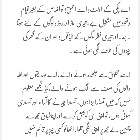
اے چکی کے اونٹ! اے احمق! تو اخلاص کے بغیر قیام
وقعود میں مشغول ہے، تیری نماز اور روز ہ لوگوں کے لئے ہوتا
ہے ، اور تیری نظر لوگوں کے طباقوں! اور ان کے گھر کی
چیزوں کی طرف لگی ہوئی ہے ۔
اسے مخلوق سے علیحدہ ہونے والے ،اے صد یقوں اور اللہ
والوں کی صف سے الگ ہونے والے،کیا تجھے معلوم
نہیں کہ میں تمہارا بڑا ہوں، تمہارا چیرنے کا آراء اور تمہاری
کسوٹی ہوں، تو اپنی سی کوشش کر لے اوراپناطباق مجھ سے
چھین لے مجھ پر اپنی ننگی تلوار اٹھا تو کسی چیز پر قائم نہیں