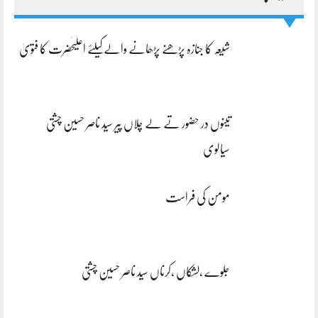
شیعہ کا جنازہ پڑھنے پڑھانے والےکیلئے اعلیٰحضرت کا فتویٰ
تینوں در حضور تے لے چلاں پیر سید ناصر حسین چشتی
سیالوی
مومن کی فراست
جلوے ،لشکاں ،کرناں سید ناصر حسین چشتی