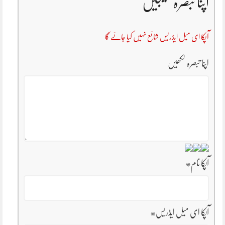
اپنا تبصرہ بھیجیں
آپکا ای میل ایڈریس شائع نہیں کیا جائے گا
اپنا تبصرہ لکھیں
آپکا نام
*
آپکا ای میل ایڈریس
*