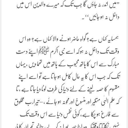
”میں اندر نہ جاؤں گا جب تک کہ میرے والدین اس میں
داخل نہ ہو جائیں‘‘۔
ہمسایہ کہاں ہے؟ گواہ حاضر ہونے والا کہاں ہے؟ وہ اس
وقت تک داخل نہ ہو کہ اسے نبی اکرم ﷺاپنے دست
مبارک سے اس کا ہاتھ محبوب کے ہاتھ میں تھما دیں ، یہاں
تک کہ جب اس کا یہ حال کامل ہو جا تا ہے تو اسے اپنے
مقسوم کا حصہ لینے کے لئے دنیا کی طرف لوٹا دیا جا تا ہے ، تا
کہ علم الہٰی متغیر اور منسوخ اورمحونہ ہو جائے ، – تیرارب مخلوق
سے فارغ ہو چکا ہے، کوئی نفس دنیا سے اس وقت تک
نہیں نکلتا تاوقتیکہ وہ اپنا حصہ پورا نہ کر لے، چنانچہ تم اللہ کا ڈر