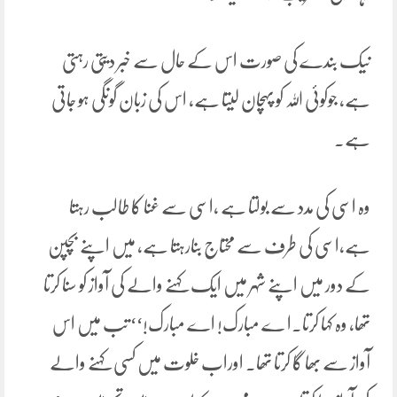
نیک بندے کی صورت اس کے حال سے خبر دیتی رہتی
ہے، جوکوئی اللہ کو پہچان لیتا ہے، اس کی زبان گونگی ہو جاتی
ہے۔
وہ اسی کی مدد سے بولتا ہے ،اسی سے غنا کا طالب رہتا
ہے،اسی کی طرف سے محتاج بنارہتا ہے، میں اپنے بچپن
کے دور میں اپنے شہر میں ایک کہنے والے کی آواز کو سنا کرتا
تھا، وہ کہا کرتا۔ا ے مبارک! اے مبارک!‘‘ تب میں اس
آواز سے بھا گا کرتا تھا۔ اوراب خلوت میں کسی کہنے والے