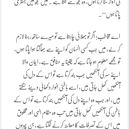
کی آواز سنا کرتا ہوں، وہ مجھ سے کہتا ہے ۔ میں تجھ میں بہتری
پا تا ہوں‘‘۔
اے مخاطب! اگر تو بھلائی چاہتا ہے تو میرے ساتھ رہنا لازم
کر لے، میں جب کسی انسان کو اپنے سے بھاگتا ہوا پاتا ہوں،
تو مجھے معلوم ہو جا تا ہے کہ یقینا یہ منافق ہے، ایمان والا
اپنے سر کی آنکھیں جب بند کرتا ہے تو اس کے دل کی
آنکھیں کھل جاتی ہیں، اسے باطنی انوار دکھائی دینے لگتے
ہیں، اور جب وہ اپنے دل کی آنکھیں بند کرتا ہے تو اس کے
باطن کی آنکھیں کھل جاتی ہیں تب وہ مقام الہٰی اور مخلوق
میں اس کے تصرفات کا معائنہ کرنے لگتا ہے، جن چیزوں