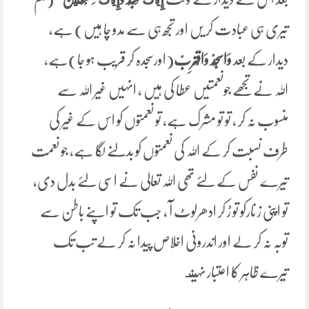
تیری ہی عبادت کر یں اور تجھ ہی سے مدو چا ہیں) ہے،
دیدار کے بعد
وَاسْجُدْ وَاقْتَرِبْ
(اورسجدہ کر قریب ہو جا)ہے،
اللہ نےتجھے جونعمتیں عطا کی ہیں ، انہیں غیر اللہ سے
منسوب نہ کر ، تو تو مشرک ہے، تو نعمتوں کو اس کے غیر کی
طرف نسبت کر کے اللہ کی نعمتوں کو بدلنے لگا ہے، جو نعمت
تیرے نفس کے لئے تھی اللہ تعالی نے اسی لئے بدل دی،
تو اپنی ز نارکو تو ڑ کر ادھرلوٹ آ ، جب تک تو اپنے باطن سے
توبہ نہ کر لے اور اندرونی اخلاص پیدا نہ کر لے تب تک
تیرے ظاہر کا اعتبار نہیںـ