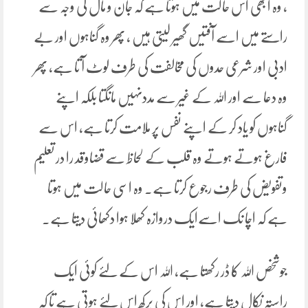
، وہ ابھی اس حالت میں ہوتا ہے کہ جان و مال کی وجہ سے
راستے میں اسے آفتیں گھیر لیتی ہیں ، پھر وہ گناہوں اور بے
ادبی اور شرعی حدوں کی مخالفت کی طرف لوٹ آ تا ہے، پھر
وہ دعا سے اور اللہ کے غیر سے مددنہیں مانگتا بلکہ اپنے
گناہوں کو یاد کر کے اپنے نفس پر ملامت کرتا ہے، اس سے
فارغ ہوتے ہوتے وہ قلب کے لحاظ سے قضاوقد را در تعلیم
وتفویض کی طرف رجوع کرتا ہے۔ وہ اسی حالت میں ہوتا
ہے کہ اچا نک اسےایک دروازہ کھلا ہوا دکھائی دیتا ہے۔
جوشخص اللہ کا ڈر رکھتا ہے، اللہ اس کے لئے کوئی ایک
راستہ نکال دیتا ہے، اور اس کی پرکھ اس لئے ہوتی ہے تا کہ