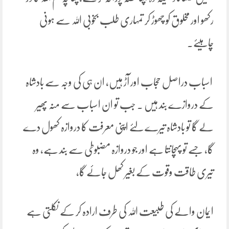
رکھو اور مخلوق کو چھوڑ کر تمہاری طلب بخوبی اللہ سے ہونی
چاہیئے۔
اسباب دراصل حجاب اور آڑ ہیں، ان ہی کی وجہ سے بادشاہ
کے دروازے بند ہیں ۔ جب تو ان اسباب سے منہ پھیر
لے گا تو بادشاہ تیرے لئے اپنی معرفت کا دروازہ کھول دے
گا، جسے تو پہچانتا ہے اور جو دروازہ مضبوطی سے بند ہے، وہ
تیری طاقت وقوت کے بغیر کھل جائے گا،
ایمان والے کی طبیعت اللہ کی طرف ارادہ کر کے نکلتی ہے