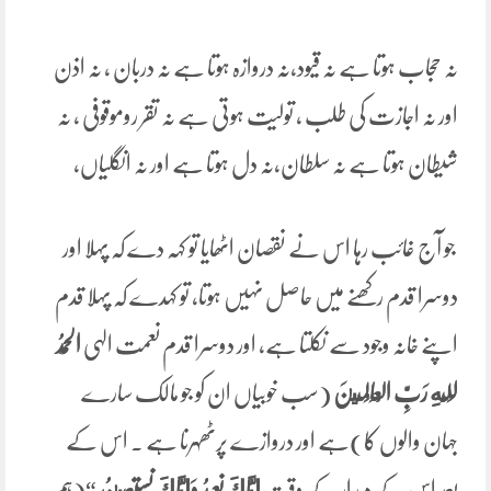
نہ حجاب ہوتا ہے نہ قیود،نہ دروازہ ہوتا ہے نہ دربان ، نہ اذن
اور نہ اجازت کی طلب ، تولیت ہوتی ہے نہ تقر روموقوفی ، نہ
شیطان ہوتا ہے نہ سلطان،نہ دل ہوتا ہے اور نہ انگلیاں،
جو آج غائب رہا اس نے نقصان اٹھایا تو کہہ دے کہ پہلا اور
دوسرا قدم رکھنے میں حاصل نہیں ہوتا، تو کہدے کہ پہلا قدم
اپنے خانہ وجود سے نکلتا ہے، اور دوسرا قدم نعمت الہی
الْحَمْدُ
لِلَّهِ رَبِّ الْعَالَمِينَ
(سب خوبیاں ان کو جو مالک سارے
جہان والوں کا)ہے اور دروازے پرٹھہرنا ہے ۔ اس کے
بعد اس کے دیدار کے وقت
إِيَّاكَ نَعْبُدُ وَإِيَّاكَ نَسْتَعِينُ
“(ہم