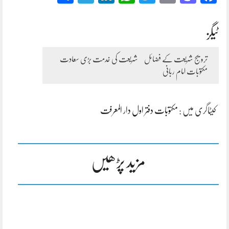
ٹیگز
ترویج شریعت کے فضائل
شریعت کی خدمت بڑی سعادت
مکتوبات امام ربانی
کیٹاگری میں :
مکتوبات دفتر اول دار المعرفت
مزید پڑھیں