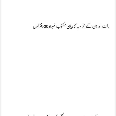
رات اور دن کے محاسبہ کا بیان مکتوب نمبر 309دفتر اول