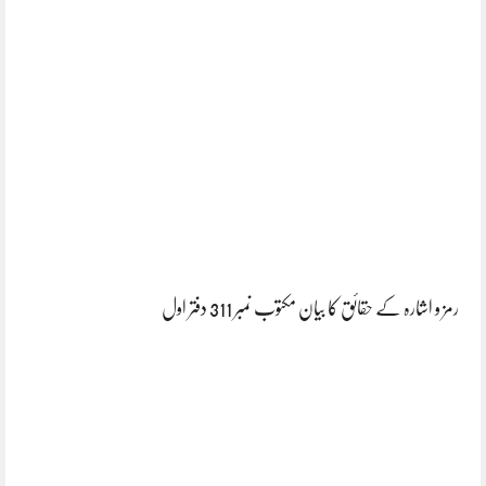
رمز و اشارہ کے حقائق کا بیان مکتوب نمبر 311 دفتر اول