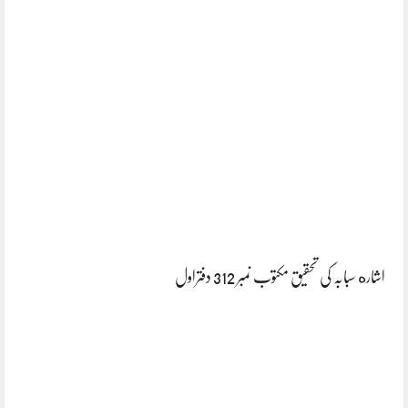
اشاره سبابہ کی تحقیق مکتوب نمبر 312 دفتراول