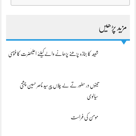
مزید پڑھیں
شیعہ کا جنازہ پڑھنے پڑھانے والےکیلئے اعلیٰحضرت کا فتویٰ
تینوں در حضور تے لے چلاں پیر سید ناصر حسین چشتی
سیالوی
مومن کی فراست