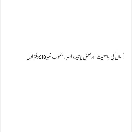
انسان کی جامعیت اور بعض پوشیده اسرار مکتوب نمبر 310دفتر اول