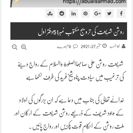
روشن شریعت کی ترویج مکتوب نمبر51دفتر اول
ستمبر 27, 2021
ابو السرمد
0 تبصرے
شریعت روشن علی صاحبھاالصلوة والسلام کے رواج دینے
کی ترغیب میں سیادت پناہ شیخ فرید کی طرف لکھا ہے
خدائے تعالی کی جناب میں دعا ہے کہ ان بزرگوں کی اولاد
کے وجود شریف کے ذریعے روشن شریعت کے ارکان اور
ملت روشن کے احکام قوت پکڑیں اور رواج پائیں۔