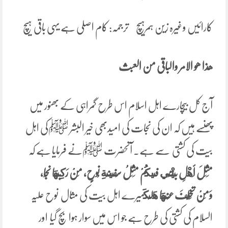
کارائیں وغیرہ زین ہمرہیچ ترجمہ: کام اصلی ہے یہی باقی ہیچ
ھذا ھو الامر والباقی من العبث
آج کل بیچارے اہل اسلام اس طرح گمراہی کے بھنور میں
پھنسے ہیں کہ ان کی نجات کی امیدبھی خیر البشر ﷺکی اہل
بیت کی کشتی سے ہے۔ آنحضرت ﷺنے فرمایا ہے کہ
مَثَلَ أَهْلِ بَيْتِي فِيكُمْ مَثَلُ ‌سَفِينَةِ ‌نُوحٍ، مَنْ رَكِبَهَا نَجَا،
وَمَنْ تَخَلَّفَ عَنْهَا هَلَكَ
میرے اہل بیت کی مثال نوح علیہ
السلام کی کشتی کی طرح ہے جو اس میں سوار ہوا بچ گیا اور