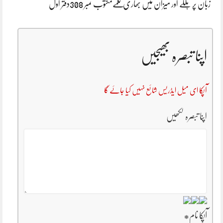
زبان پر ہلکے اور میزان میں بھاری کلمےمکتوب نمبر 308دفتر اول
اپنا تبصرہ بھیجیں
آپکا ای میل ایڈریس شائع نہیں کیا جائے گا
اپنا تبصرہ لکھیں
آپکا نام
*