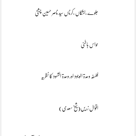
جلوے ،لشکاں ،کرناں سید ناصر حسین چشتی
حواس باطنی
فلسفہ وحدۃ الوجود اور وحدۃ الشہود کا نظریہ
اقوال زریں(شیخ سعدی)