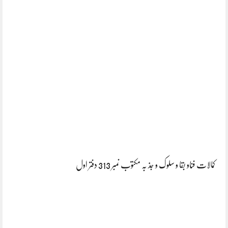
کمالات فناو بقا و سلوک و جذ بہ مکتوب نمبر 313 دفتر اول