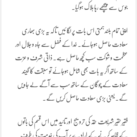
جوس سے پیچھے رہا ہلاک ہوگیا۔
اپنی تمام بلندہمتی اس بات پر لگا ئیں تا کہ یہ بڑی بھاری
سعادت حاصل ہوجائے۔ خدا کے فضل سے جاہ و جلال اور
عظمت و شوکت سب کچھ حاصل ہے۔ ذاتی شرف و عزت
کے ساتھ اگر یہ بات بھی شامل ہوجائے تو سبقت کا گیند
سعادت کے چوگان کے ساتھ سب سے آگے لے جاویں
گے۔ یعنی بڑی سعادت حاصل کریں گے۔
فقیر حقیر شریعت حقہ کی ترویج اور تائید میں اس قسم کی باتوں
کے ظاہر کرنے کے ارادے پر آپ کی خدمت کی طرف