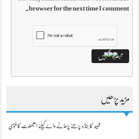
browser for the next time I comment.
مزید پڑھیں
شیعہ کا جنازہ پڑھنے پڑھانے والےکیلئے اعلیٰحضرت کا فتویٰ