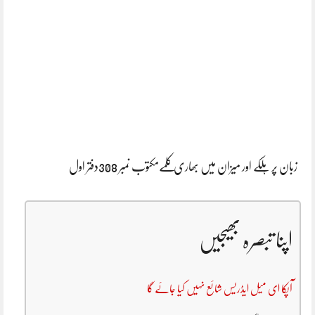
زبان پر ہلکے اور میزان میں بھاری کلمےمکتوب نمبر 308دفتر اول
اپنا تبصرہ بھیجیں
آپکا ای میل ایڈریس شائع نہیں کیا جائے گا