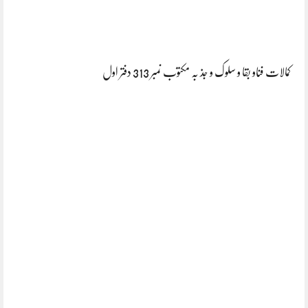
کمالات فناو بقا و سلوک و جذ بہ مکتوب نمبر 313 دفتر اول