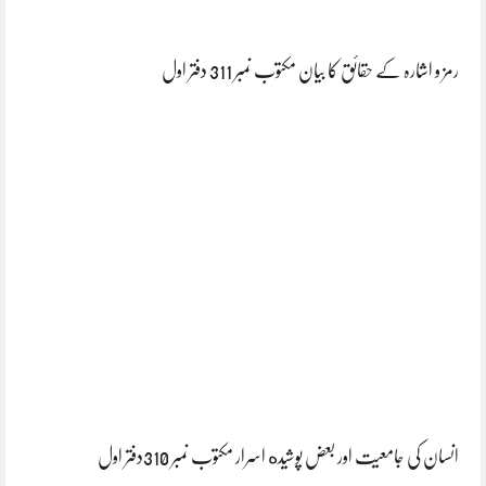
رمز و اشارہ کے حقائق کا بیان مکتوب نمبر 311 دفتر اول
انسان کی جامعیت اور بعض پوشیده اسرار مکتوب نمبر 310دفتر اول