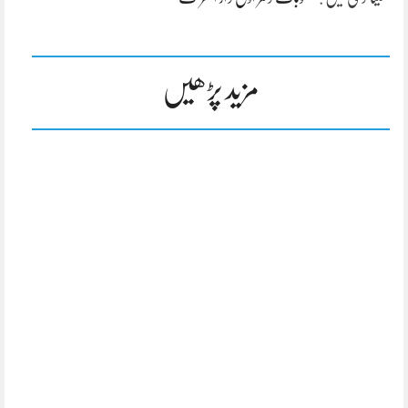
مزید پڑھیں