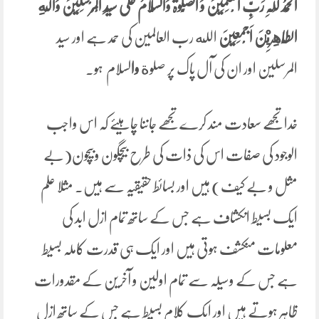
اَلْحَمْدُ لِلّٰہِ رَبِّ الْعٰلَمِیْنَ وَ الصَّلٰوۃُ وَالسَّلَامُ علٰی سَیِّدِ الْمُرْسَلِیْنَ
وَاٰلِهِ
الطَّاهِرِيْنَ
اَجْمَعِیْنَ
الله رب العالمین کی حمد ہے اور سید
المرسلین اور ان کی آل پاک پر صلوة
وا
لسلام ہو۔
خداتجھے سعادت مند کرےتجھے جاننا چاہیئے کہ اس واجب
الوجود کی صفات اس کی ذات کی طرح بیچگون وبیچون(بے
مثل و بے کیف) ہیں اور بسائط حقیقیہ سے ہیں۔ مثلا علم
ایک بسیط انکشاف ہے جس کے ساتھ تمام ازل ابد کی
معلومات منکشف ہوتی ہیں اور ایک ہی قدرت کاملہ بسیط
ہے جس کے وسیلہ سے تمام اولین و آخرین کے مقدورات
ظاہر ہوتے ہیں اور ایک کلام بسیط ہے جس کے ساتھ ازل