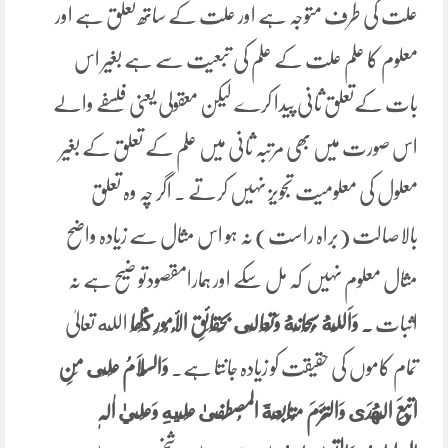
علت کی طرف متوجہ ہے اور علت کے ساتھ تعلق ہے اور
معلوم کا علم علت کے علم کی تبعیت سے ہے بغیر اس
بات کےتعلق ثانی پیدا کرے لیکن معقولی یعنی فلسفے والے
اس صورت میں بھی مرتبہ ثانی میں علم کے تعلق کے بغیر
معلول کی معلومیت تجویز نہیں کرتے ۔ اگر چہ وہ تعلق
بالاصالت (براہ راست) نہ ہو اس مثال سے زیادہ واضح
مثال معلوم نہیں کہ مل سکے اور ہمارامقصودتو ضیح ہے نہ
اثبات
۔
وَاَللَّهُ ‌سُبْحَانَهُ وَتَعَالَى بِحَقَائِقِ ‌الْأُمُورِ كُلِ
ھَا
الله تعالیٰ
تمام کاموں کی حقیقت کو زیادہ جانتا ہے۔
وَالسَّلَامُ عَلَى مَنِ
اتَّبَعَ الْهُدَى
وَالتَزَمَ مُتَابَعَةَ المُصطَفىٰ عَلَيهِ وَعَليٰ اٰلِہٖ