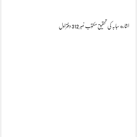
اشاره سبابہ کی تحقیق مکتوب نمبر 312 دفتراول