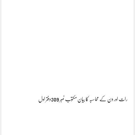
رات اور دن کے محاسبہ کا بیان مکتوب نمبر 309دفتر اول