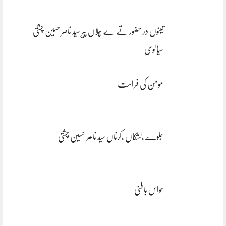
تینوں در حضور تے لے چلاں پیر سید ناصر حسین چشتی
سیالوی
مومن کی فراست
جلوے ،لشکاں ،کرناں سید ناصر حسین چشتی
حواس باطنی