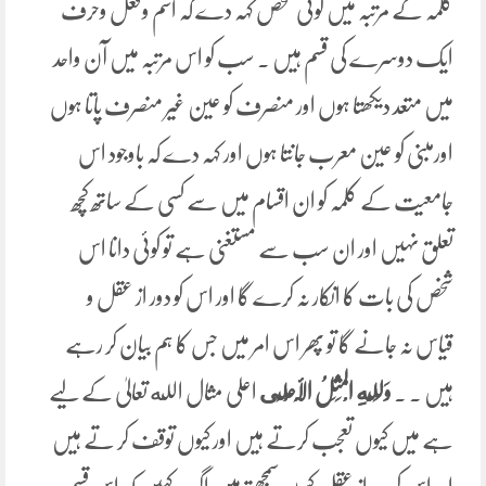
کلمہ کے مرتبہ میں کوئی شخص کہہ دے کہ اسم وفعل وحرف
ایک دوسرے کی قسم ہیں ۔ سب کو اس مرتبہ میں آن واحد
میں متعد دیکھتا ہوں اور منصرف کو عین غیر منصرف پاتا ہوں
اورمبنی کو عین معرب جانتا ہوں اور کہہ دے کہ باوجود اس
جامعیت کے کلمہ کو ان اقسام میں سے کسی کے ساتھ کچھ
تعلق نہیں اور ان سب سے مستغنی ہے تو کوئی دانا اس
شخص کی بات کا انکار نہ کرے گا اور اس کو دور از عقل و
قیاس نہ جانے گا تو پھر اس امر میں جس کا ہم بیان کر رہے
ہیں ۔ ۔
وَلِلَّهِ الْمَثَلُ الْأَعْلَى
اعلی مثال الله تعالیٰ کے لیے
ہے میں کیوں تعجب کرتے ہیں اور کیوں توقف کر تے ہیں