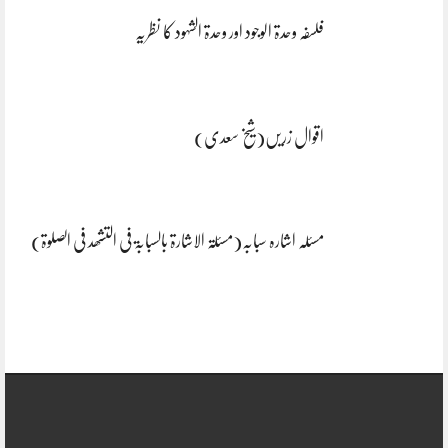
فلسفہ وحدۃ الوجود اور وحدۃ الشہود کا نظریہ
اقوال زریں(شیخ سعدی)
مسئلہ اشارہ سبابہ(مسئلۃ الاشارۃ بالسبابۃ فی التشھد فی الصلوۃ)