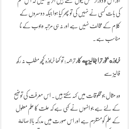
اور اس کو دوراز عقل کیوں سمجھتے ہیں اگر یہ کہیں کہ اس قسم
کی بات کسی نے نہیں کی تو پھر کیا ہوا جبکہ دوسروں کے
کلام کے مخالف نہیں ہے اور نہ ہی مرتبہ وجوب کے نا
مناسب ہے۔
خربوزه بخور
ترا
بفالیز چه
کار
ترجمہ: تو کھا خربوزہ کچھ مطلب نہ رکھ
فالیز سے
وہ مثال جومخلوقات میں کہہ سکتے ہیں۔ اس معرفت کی توضیح
کے لئے ہے جو انہوں نے کہی ہے کہ علت کا علم معلول
کے علم کومستلزم ہے اور اس صورت میں مدرکہ بالاصالة