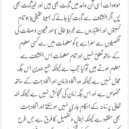
موجودات اسی آن واحد میں ثابت بھی ہیں اور غیرثابت بھی
پس اگر انکشاف سے ثابت کیا جائے کہ بسیط حقیقی(جو تمام
نسبتوں اور اعتباروں سے مجرد(خالی) اور شیون و صفات کی
تفصیلوں سے معراہے) کو معلومات میں سے کسی معلوم
کے ساتھ تعلق نہیں اور تمام معلومات اس انکشاف سے
معلوم ہوتے ہیں تو کیا عجب ہے کیونکہ جمع ضدین اس جگہ
محال نہیں ہے کیونکہ وہ اتحاد وزمان اور اتحاد جہت کے ساتھ
مخصوص ہے اور اس جگہ زمان کی گنجائش نہیں ہے کیونکہ اللہ
تعالیٰ پر زمانہ کے احکام جاری نہیں ہو سکتے اور اتحاد جہت
بھی مفقود ہے کیونکہ اجمال و تفصیل کا فرق ہے جس طرح