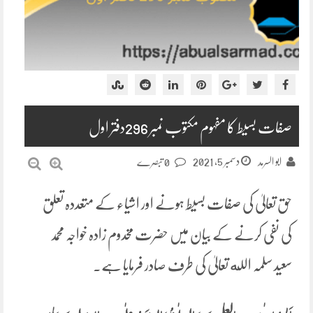
صفات بسیط کا مفہوم مکتوب نمبر 296دفتر اول
دسمبر 5, 2021
ابو السرمد
0 تبصرے
حق تعالیٰ کی صفات بسیط ہونے اور اشیاء کے متعددہ تعلق
کی نفی کرنے کے بیان میں حضرت مخدوم زادہ خواجہ محمد
سعید سلمہ الله تعالیٰ کی طرف صادر فرمایا ہے۔