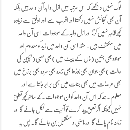
لوگ نہیں دیکھے کہ اس مرتبہ میں ازل و ابد آن واحد ہیں بلکہ
آن بھی گنجائش نہیں رکھتا اور اقرب سے اور اوفق سے زیادہ
کچھ ظاہر نہیں کرتا اور ازل وابد کے موجودات اسی آن واحد
میں منکشف ہیں۔ مثلا اسی آن واحد میں زید کو معدوم اور
موجودبھی جنین (ماں کے پیٹ میں)بھی صبی (بچپن کی
حالت)بھی جوان بھی بوڑھا بھی زندہ بھی مردہ بھی برزخ میں
بھی عرصات میں بھی جنات میں بھی برابر جانتا ہے اور
معلوم ہے کہ اس آن واحد کو ان موجودات کے ساتھ کچھ تعلق
نہیں کیونکہ اگرتعلق پیدا کرے تو آنیت سے نکل جائے گا اور
زمانہ نام پائے گا اور ماضی و مستقبل بن جائے گا۔ پس یہ