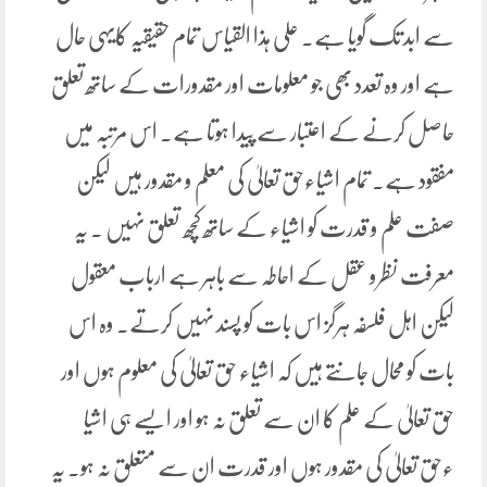
سے ابد تک گویا ہے۔ علی ہذا القیاس تمام حقیقیہ کایہی حال
ہے اور وہ تعدد بھی جو معلومات اور مقدورات کے ساتھ تعلق
حاصل کرنے کے اعتبار سے پیدا ہوتا ہے۔ اس مرتبہ میں
مفقود ہے۔ تمام اشیاءحق تعالیٰ کی معلم و مقدور ہیں لیکن
صفت علم و قدرت کو اشیاء کے ساتھ کچھ تعلق نہیں ۔ یہ
معرفت نظرو عقل کے احاطہ سے باہر ہے ارباب معقول
لیکن اہل فلسفہ ہرگز اس بات کو پسند نہیں کرتے۔ وہ اس
بات کو محال جانتے ہیں کہ اشیاء حق تعالیٰ کی معلوم ہوں اور
حق تعالیٰ کے علم کا ان سے تعلق نہ ہو اور ایسے ہی اشیا
ءحق تعالیٰ کی مقدور ہوں اور قدرت ان سے متعلق نہ ہو۔ یہ