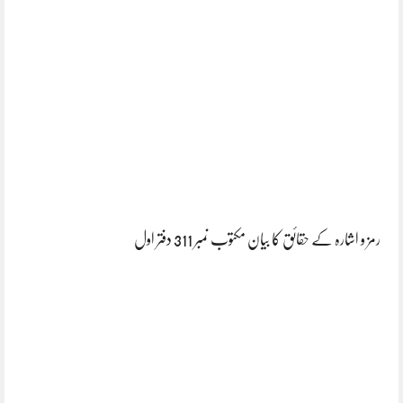
رمز و اشارہ کے حقائق کا بیان مکتوب نمبر 311 دفتر اول