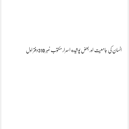
انسان کی جامعیت اور بعض پوشیده اسرار مکتوب نمبر 310دفتر اول