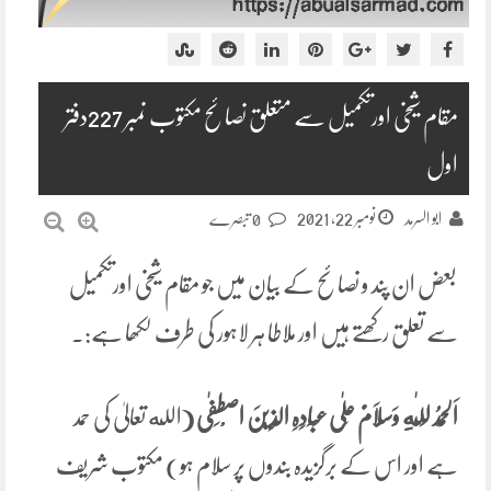
مقام شیخی اورتکمیل سے متعلق نصائح مکتوب نمبر 227دفتر
اول
نومبر 22, 2021
ابو السرمد
0 تبصرے
بعض ان پند و نصائح کے بیان میں جو مقام شیخی اورتکمیل
سے تعلق رکھتے ہیں اور ملاطا ہر لاہور کی طرف لکھا ہے:۔
اَلْحَمْدُ لِلّٰهِ وَسَلَامٌ عَلٰی عِبَادِہِ الَّذِیْنَ اصْطَفٰی (
الله تعالیٰ کی حمد
ہے اور اس کے برگزیدہ بندوں پر سلام ہو) مکتوب شریف