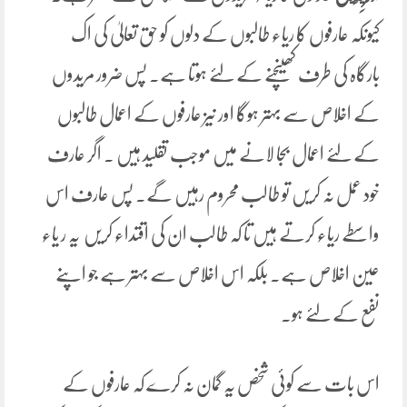
کیونکہ عارفوں کا ریاء طالبوں کے دلوں کو حق تعالیٰ کی اک
بارگاہ کی طرف کھینچنے کے لئے ہوتا ہے۔ پس ضرور مریدوں
کے اخلاص سے بہتر ہوگا اور نیز عارفوں کے اعمال طالبوں
کے لئے اعمال بجا لانے میں موجب تقلید ہیں ۔ اگر عارف
خود عمل نہ کریں تو طالب محروم رہیں گے۔ پس عارف اس
واسطے ریاء کرتے ہیں تا کہ طالب ان کی اقتداء کریں یہ ر یاء
عین اخلاص ہے۔ بلکہ اس اخلاص سے بہتر ہے جو اپنے
نفع کے لئے ہو۔
اس بات سے کوئی شخص یہ گمان نہ کرے کہ عارفوں کے