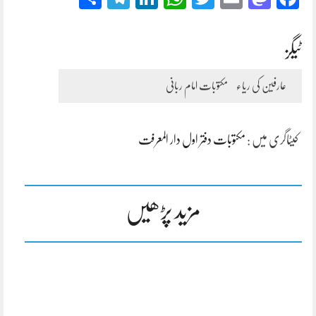
ٹیگز
عارفین کی ریاء
مکتوبات امام ربانی
کیٹاگری میں :
مکتوبات دفتر اول دار المعرفت
مزید پڑھیں