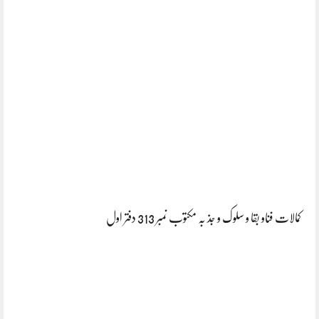
کمالات فناو بقا و سلوک و جذ بہ مکتوب نمبر 313 دفتر اول