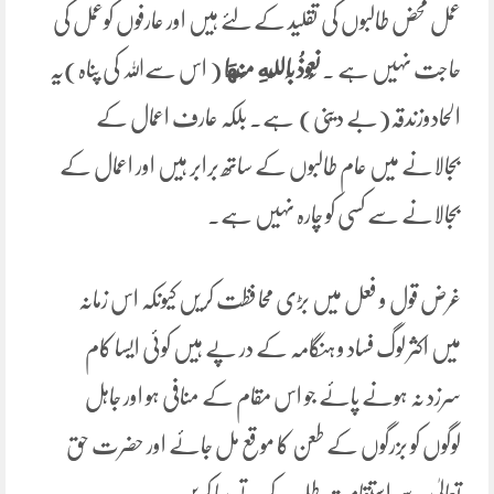
عمل محض طالبوں کی تقلید کے لئے ہیں اور عارفوں کوعمل کی
حاجت نہیں ہے ۔
‌نَعُوذُ ‌بِاللَّهِ ‌مِنْهَا
( اس سےاللہ کی پناہ)یہ
الحادوزندقہ(بے دینی) ہے۔ بلکہ عارف اعمال کے
بجالانے میں عام طالبوں کے ساتھ برابر ہیں اور اعمال کے
بجالانے سے کسی کو چارہ نہیں ہے۔
غرض قول و فعل میں بڑی محافظت کریں کیونکہ اس زمانہ
میں اکثر لوگ فساد و ہنگامہ کے در پے ہیں کوئی ایسا کام
سرزد نہ ہونے پائے جو اس مقام کے منافی ہو اور جاہل
لوگوں کو بزرگوں کے طعن کا موقع مل جائے اور حضرت حق
تعالیٰ سے استقامت طلب کرتے رہا کریں۔