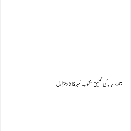
اشاره سبابہ کی تحقیق مکتوب نمبر 312 دفتراول