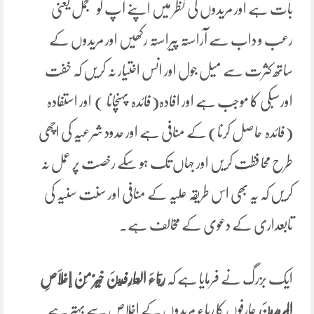
بات ہے اور مریدوں کی نظر میں اپنے آپ کو متجمل یعنی
رعب و داب سے آراستہ پیراستہ رکھیں اور مریدوں کے
ساتھ کثرت سے میل جول اور انس اختیار نہ کریں کہ خفت
اورسبکی کا موجب ہے اور افادہ(فائدہ پہنچانا ) اور استفادہ
(فائدہ حاصل کرنا) کے منافی ہے اور حدود شرعیہ کی اچھی
طرح محافظت کریں اور جہاں تک ہو سکے رخصت پر عمل نہ
کریں کہ یہ بھی اس طریقہ علیہ کے منافی اور سنت سنیہ کی
تابعداری کے دعوی کے مخالف ہے۔
ایک بزرگ نے فرمایا ہے کہ
رِيَاءَ ‌الْعَارِفِينَ
خَیْرٌ
مِنْ إخْلَاصِ
الْمُرِيدِينَ
عارفوں کا ریاء مریدوں کے اخلاص سے بہتر ہے۔