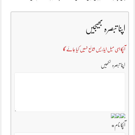
اپنا تبصرہ بھیجیں
آپکا ای میل ایڈریس شائع نہیں کیا جائے گا
اپنا تبصرہ لکھیں
آپکا نام
*