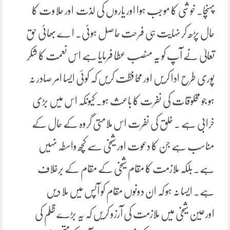
پہنچا۔ خوشی کا موجب ہوا اور یاروں کی لذت اور حلاوت کا
حال پڑھ کر نہایت ہی فرحت حاصل ہوئی۔ ا ے بھائی حق
تعالیٰ نے آپ کو یہ منصب عطا فرمایا ہے اس نعمت کا شکر
پوری طرح ادا کریں اور محافظت کریں کہ کوئی ایسا امر صادر نہ
ہو جو مخلوقات کی نفرت کا باعث ہو۔ کیونکہ اس میں بڑی
خرابی ہے ۔ خلق کی نفرت اس ملامتی گروہ کے حال کے
مناسب ہے جن کا دعوت اور شیخی سے کچھ واسطہ نہیں
ہے۔ بلکہ ملازمت کا مقام شیخی کے مقام کے برخلاف
ہے۔ ایسا نہ ہو کہ ان دونوں مقام کو آپس میں ملا دیں
اورعین شیخی میں ملازمت کی آرزو کریں کہ یہ بڑے ظلم کی