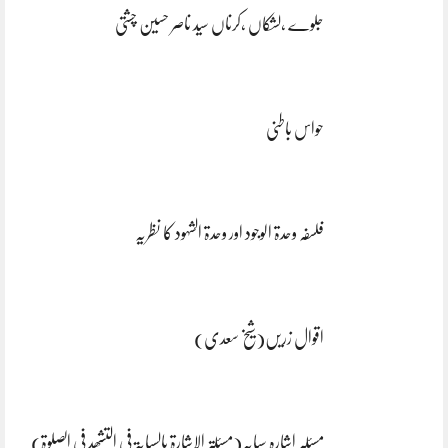
جلوے ،لشکاں ،کرناں سید ناصر حسین چشتی
حواس باطنی
فلسفہ وحدۃ الوجود اور وحدۃ الشہود کا نظریہ
اقوال زریں(شیخ سعدی)
مسئلہ اشارہ سبابہ(مسئلۃ الاشارۃ بالسبابۃ فی التشھد فی الصلوۃ)