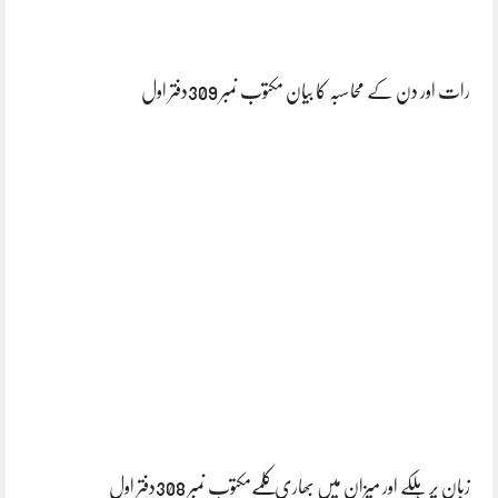
رات اور دن کے محاسبہ کا بیان مکتوب نمبر 309دفتر اول
زبان پر ہلکے اور میزان میں بھاری کلمےمکتوب نمبر 308دفتر اول