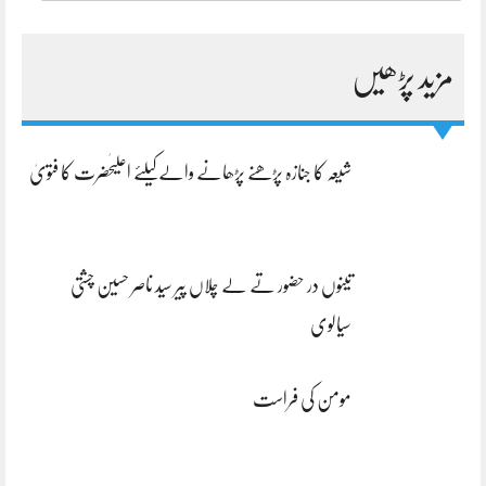
مزید پڑھیں
شیعہ کا جنازہ پڑھنے پڑھانے والےکیلئے اعلیٰحضرت کا فتویٰ
تینوں در حضور تے لے چلاں پیر سید ناصر حسین چشتی
سیالوی
مومن کی فراست