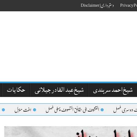
دستبرداری| Disclaimer
شیخ احمد سرہندی
شیخ عبد القادر جیلانی
حکایات
سری فصل
التشوف الی حقائق التصوف پہلی فصل
ہفت منزل
مقامات ع