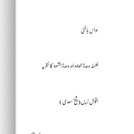
حواس باطنی
فلسفہ وحدۃ الوجود اور وحدۃ الشہود کا نظریہ
اقوال زریں(شیخ سعدی)