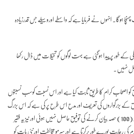
نچا ہوگا۔ انہوں نے فرمایا ہے کہ واسطے اوروسیلے جس قدرزیادہ
گی کے طور پر پیدا ہوگئی ہے بہت لوگوں کو تخیلات میں ڈال رکھا
خل نہیں۔
ق کو اصحاب کرام کا طریق ثابت کیا ہے اور اس نسبت کوسب نسبتوں
ریق کے بزرگواروں کی تعریف اور مدح اس طرح پر کی ہے کہ اس بزرگ
خاندان کے خلفاء میں سے کسی کو اس کا (عشر عشیر)سوواں (100) حصہ بیان کرنے کی توفیق حاصل نہیں ہوئی اور نیز یہ فقیر
کی رعایت پورے طور پرکرتا ہے اور سرمو مخالفت اورنئی بات کو