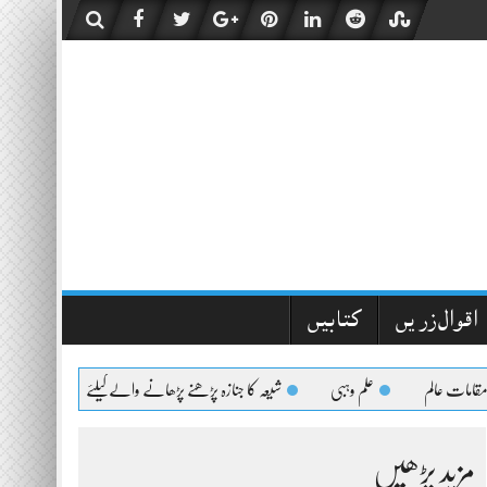
اقوال زریں
کتابیں
الم
علم وہبی
شیعہ کا جنازہ پڑھنے پڑھانے والےکیلئے اعلیٰحضرت کا فتویٰ
مزید پڑھیں