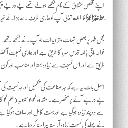
اپنے مخلص مشتاق کے نام لکھے ہوئے تھے پے در پے پہنچ 
َعَ
نَّ
ا خَيْرًالْجَزَاءَ
الله تعالیٰ آپ کو ہماری طرف سےجز ائے خ
مجمل طور پر بعض شبہات وتر دیدات جو آپ نے لکھے تھے۔ 
خواجہ باقی باللہ قدس سرہ کا طریق ہے اور ہماری نسبت آ
طریق ہے اور اس نسبت سے زیادہ بہتر اور مناسب اور کون
اصل بات یہ ہے کہ ہر صناعت کی تکمیل اور ہرنسبت کی 
پے در پے آنے پرمنحصر ہے۔ مثلاوہ نحو جوسیبویہ (علم نحو
سے دو چند زیادہ ہوگیا ہے اور بہت کامل اور صاف ہوگیا ہے 
نے پہلے کی نسبت زیادہ آراستہ پیراستہ کر دیا ہے۔