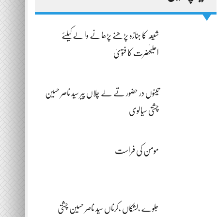
شیعہ کا جنازہ پڑھنے پڑھانے والےکیلئے
اعلیٰحضرت کا فتویٰ
تینوں در حضور تے لے چلاں پیر سید ناصر حسین
چشتی سیالوی
مومن کی فراست
جلوے ،لشکاں ،کرناں سید ناصر حسین چشتی