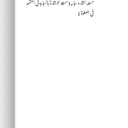
مسئلہ اشارہ سبابہ(مسئلۃ الاشارۃ بالسبابۃ فی التشھد
فی الصلوۃ)