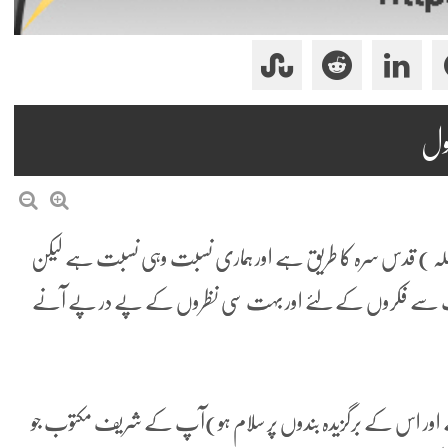
 باللہ ) قدس سرہ کا طریق ہے اور ہماری نسبت وہی نسبت ہے لیکن
ا بہت سے فکروں کے لئے اور بہت سی نظروں کے پے در پے آنے
 ہے اور اس کے برگزیدہ بندوں پر سلام ہو)آپ کے شریف مکتوب جو