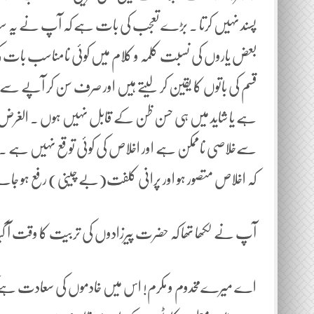
پسند نہیں کرتا ۔ بڑے تعجب کی بات ہے کہ آپ نے یہ سب خو
بعض یاروں کی نسبت کلمہ و کلام میں کوئی نامناسب بات کی
قسم کی باتوں کا یقین کر لیتے ہیں اور صرف سن کر آپے س
ہے یا شاید میں ہی حسن ظن کے قابل نہیں ہوں ۔ الغرض اگر
سےخلاصی ناممکن ہے اور اخلاص کی کوئی توقع نہیں ہے ۔ آپ گ
کہ اخلاص متصور ہو اور پرانی کلفت(بے چینی) رفع ہو جا
آپ نے لکھا تھا کہ حضرت پیرزادوں کی تربیت کا وقت آ گیا
اے میرےمخدوم و مکرم! اس میں خادموں کی سعادت ہے 