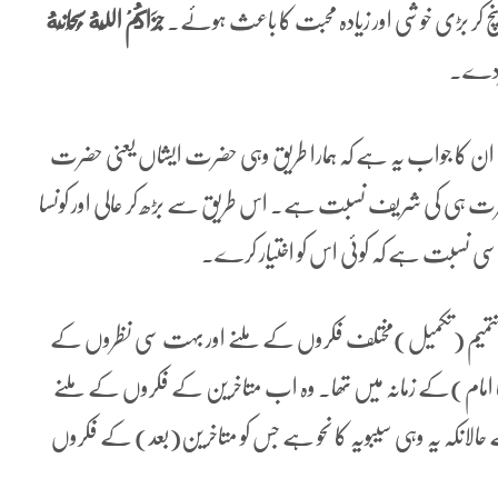
کر بڑی خوشی اور زیادہ محبت کا باعث ہوئے۔
جَزَاكُمْ ‌اللَّهُ ‌سُبْحَانَهُ
یردے۔
ان کا جواب یہ ہے کہ ہمارا طریق وہی حضرت ایشاں یعنی حضرت
نحضرت ہی کی شریف نسبت ہے۔ اس طریق سے بڑھ کر عالی اور کونسا
 سی نسبت ہے کہ کوئی اس کو اختیار کرے۔
تتمیم (تکمیل)مختلف فکروں کے ملنے اور بہت سی نظروں کے
 کا امام)کے زمانہ میں تھا۔ وہ اب متاخرین کے فکروں کے ملنے
حالانکہ یہ وہی سیبویہ کا نحو ہے جس کو متاخرین(بعد) کے فکروں