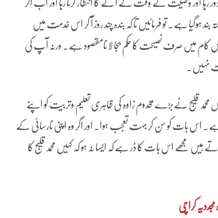
ا اور وصیت کے وقت کے آنے کا انتظار کرتا رہا اور اب اگر
ند ہوگیا ہے۔ تو فرمائیں تا کہ بندہ چند روز آ کر اس خدمت میں
ہ اس کام میں صرف نصیحت کا حکم بجا لا نامقصود ہے۔ ورنہ آپ کی
جت نہیں۔
ں محمد قلیج نےبڑے مخدوم زاوہ کی ظاہری تعلیم وتربیت کو اپنے
۔ اس بات کو سن کر بہت تعجب ہوا۔ اور اگر وہ اپنی نارسائی کے
ے ہیں مجھے اس بات کا ڈر ہے کہ ایسا نہ ہو کہ کہیں محمد قلیج کا