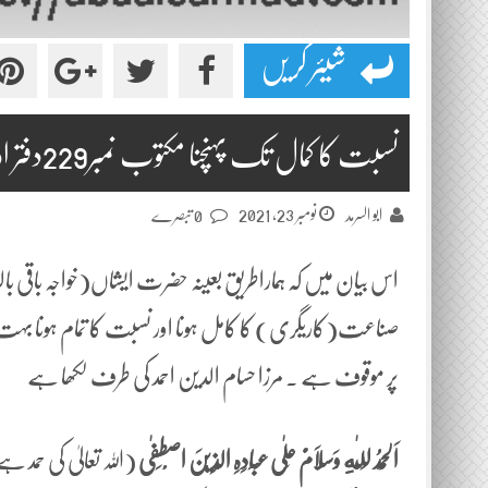
شیئر کریں
نسبت کا کمال تک پہنچنا مکتوب نمبر229دفتر اول
نومبر 23, 2021
ابو السرمد
0 تبصرے
اس بیان میں کہ ہماراطریق بعینہ حضرت ایشاں(خواجہ باقی
صناعت(کاریگری) کا کامل ہونا اور نسبت کا تمام ہون
پر موقوف ہے ۔ مرزا حسام الدین احمد کی طرف لکھا ہے
اَلْحَمْدُ لِلّٰهِ وَسَلَامٌ عَلٰی عِبَادِہِ الَّذِیْنَ اصْطَفٰی
(اللہ
تعالیٰ کی حمد