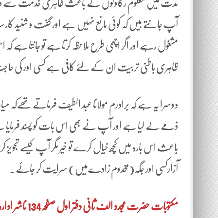
مدت میں معلوم رکاوٹوں کے باعث ظاہری خدمت سے دور رہ
آپ جانتے ہیں کہ کوئی مانع نہیں ہے اور گفت و شنید کارستہ ب
مشغول رہے اور اگر اچھی طرح ملاحظہ کرتا ہے تو جانتا ہے ک
ظاہری باطنی تربیت ان کے لئے کافی ہے کسی اور کی حا
دوسرا یہ ہے کہ برادرم مولانا عبد الطیف فرماتے تھےکہ میا
ذمے لے لیا ہے اور آپ نے بھی اس بات کو پسند فرمایا ہے
باعث اس بارہ میں کچھ خیال کرے تو خیر مگر آپ کیسے تجویز کرت
آزارکسی اور جگہ(مخدوم زادےمیں) سرایت کر جائے۔
مکتوبات حضرت مجدد الف ثانی دفتر اول صفحہ134 ناشر ادارہ مجددیہ کراچی