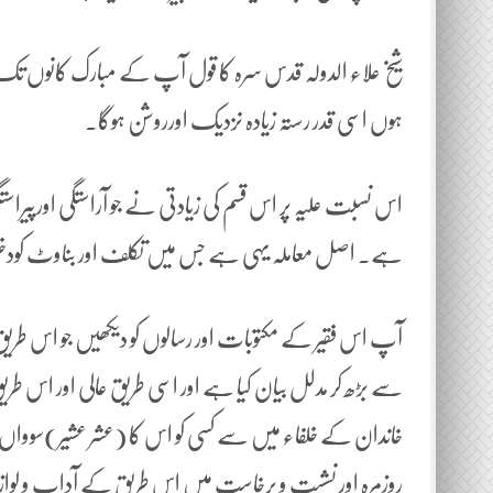
شیخ علاء الدولہ قدس سرہ کا قول آپ کے مبارک کانوں تک پہ
ہوں اسی قدر رستہ زیادہ نزدیک اورروشن ہوگا۔
اس نسبت علیہ پر اس قسم کی زیادتی نے جو آراستگی اورپیراست
ہے۔ اصل معاملہ یہی ہے جس میں تکلف اور بناوٹ کود
آپ اس فقیر کے مکتوبات اور رسالوں کو دیکھیں جو اس طری
سے بڑھ کر مدلل بیان کیا ہے اور اسی طریق عالی اور اس ط
روزمرہ اور نشست و برخاست میں اس طریق کے آداب و لوازم 