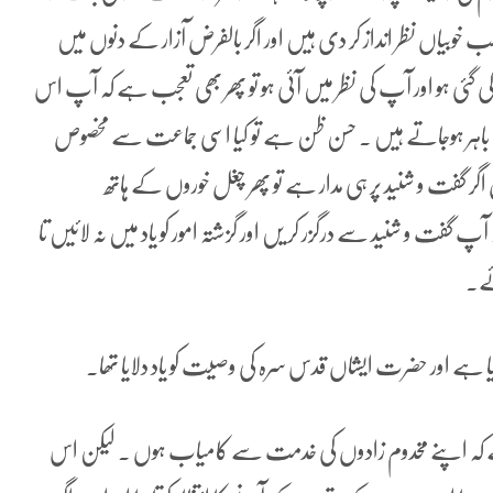
بیاں نظر انداز کر دی ہیں اور اگر بالفرض آزار کے دنوں میں
 گئی ہو اور آپ کی نظر میں آئی ہو تو پھر بھی تعجب ہے کہ آپ اس
ے باہر ہوجاتے ہیں ۔ حسن ظن ہے تو کیا اسی جماعت سے مخصوص
 گفت و شنید پر ہی مدار ہے تو پھر چغل خوروں کے ہاتھ
فت و شنید سے درگزر کر یں اور گزشتہ امور کو یاد میں نہ لائیں تا
ئے۔
 ہے اور حضرت ایشاں قدس سرہ کی وصیت کو یاد دلایا تھا۔
کہ اپنے مخدوم زادوں کی خدمت سے کامیاب ہوں ۔ لیکن اس